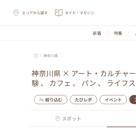
エリアから探す
ガイド・マガジン
新着
特集
神奈川県
神奈川県
×
アート・カルチャ
験
、
カフェ
、
パン
、
ライフス
絞り込む
たびレポ
イベント
スポット