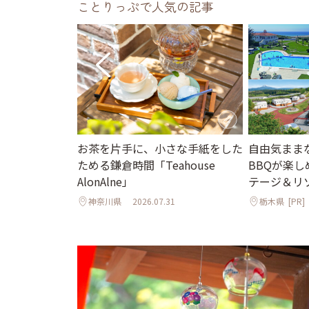
ことりっぷで人気の記事
れて歩く夏の鎌
お茶を片手に、小さな手紙をした
自由気まま
る社の参拝と老
ためる鎌倉時間「Teahouse
BBQが楽
も
AlonAlne」
テージ＆リ
2
神奈川県
2026.07.31
栃木県
[PR]