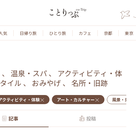
人気
日帰り旅
ひとり旅
カフェ
京都
東京
ー
、
温泉・スパ
、
アクティビティ・体
タイル
、
おみやげ
、
名所・旧跡
アクティビティ・体験
アート・カルチャー
風景・景色
記事
投稿