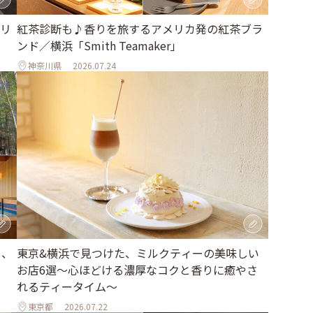
リ
紅茶診断も♪香りを旅するアメリカ発の紅茶ブラ
ンド／横浜「Smith Teamaker」
神奈川県
2026.07.24
る、
東京&横浜で見つけた、ミルクティーの美味しい
お店6選～心ほどける濃厚なコクと香りに癒やさ
れるティータイム～
東京都
2026.07.22