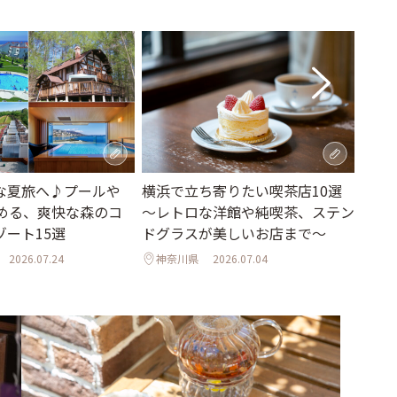
な夏旅へ♪プールや
横浜で立ち寄りたい喫茶店10選
横浜
しめる、爽快な森のコ
～レトロな洋館や純喫茶、ステン
さん
ゾート15選
ドグラスが美しいお店まで～
ティ
2026.07.24
神奈川県
2026.07.04
神奈