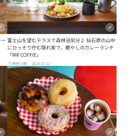
キー
富士山を望むテラスで森林浴気分♪ 仙石原の山中
にひっそり佇む隠れ家で、癒やしのカレーランチ
「MR COFFIE」
神奈川県
2026.07.12