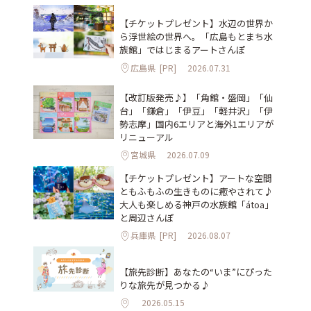
【チケットプレゼント】水辺の世界か
ら浮世絵の世界へ。「広島もとまち水
族館」ではじまるアートさんぽ
広島県
[PR]
2026.07.31
【改訂版発売♪】「角館・盛岡」「仙
台」「鎌倉」「伊豆」「軽井沢」「伊
勢志摩」国内6エリアと海外1エリアが
リニューアル
宮城県
2026.07.09
【チケットプレゼント】アートな空間
ともふもふの生きものに癒やされて♪
大人も楽しめる神戸の水族館「átoa」
と周辺さんぽ
兵庫県
[PR]
2026.08.07
【旅先診断】あなたの“いま”にぴった
りな旅先が見つかる♪
2026.05.15