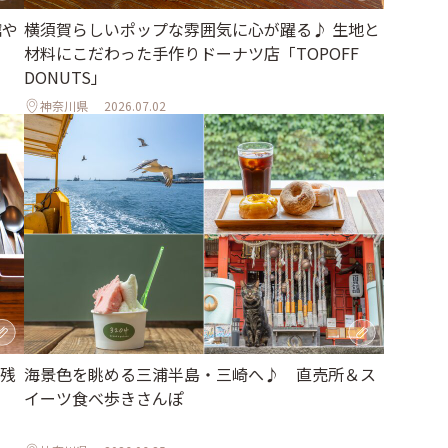
館や
横須賀らしいポップな雰囲気に心が躍る♪ 生地と
材料にこだわった手作りドーナツ店「TOPOFF
DONUTS」
神奈川県
2026.07.02
残
海景色を眺める三浦半島・三崎へ♪ 直売所＆ス
イーツ食べ歩きさんぽ