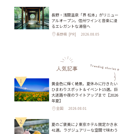
長野・浅間温泉「界 松本」がリニュー
アルオープン。信州ワインと音楽に浸
るエレガントな湯宿へ
長野県
[PR]
2026.08.05
人気記事
1
黄金色に輝く絶景。夏休みに行きたい
ひまわりスポット＆イベント15選。巨
大迷路や夜のライトアップまで【2026
年夏】
全国
2026.08.01
2
夏のご褒美に♪東京ホテル限定かき氷
41選。ラグジュアリーな空間で味わう