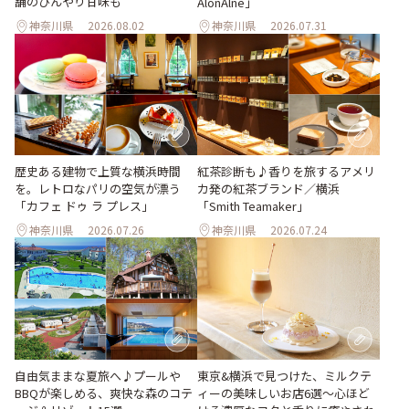
舗のひんやり甘味も
AlonAlne」
神奈川県
2026.08.02
神奈川県
2026.07.31
歴史ある建物で上質な横浜時間
紅茶診断も♪香りを旅するアメリ
を。レトロなパリの空気が漂う
カ発の紅茶ブランド／横浜
「カフェ ドゥ ラ プレス」
「Smith Teamaker」
神奈川県
2026.07.26
神奈川県
2026.07.24
自由気ままな夏旅へ♪プールや
東京&横浜で見つけた、ミルクテ
BBQが楽しめる、爽快な森のコテ
ィーの美味しいお店6選～心ほど