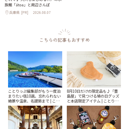
族館「átoa」と周辺さんぽ
兵庫県
[PR]
2026.08.07
こちらの記事もおすすめ
ことりっぷ編集部がもう一度泊
8月10日だけの限定品も♪「豊
まりたい宿10選。忘れられない
島屋」で見つける鳩の日グッズ
絶景や温泉、名建築まで | こと
と本店限定アイテム | ことりっ
りっぷ
ぷ