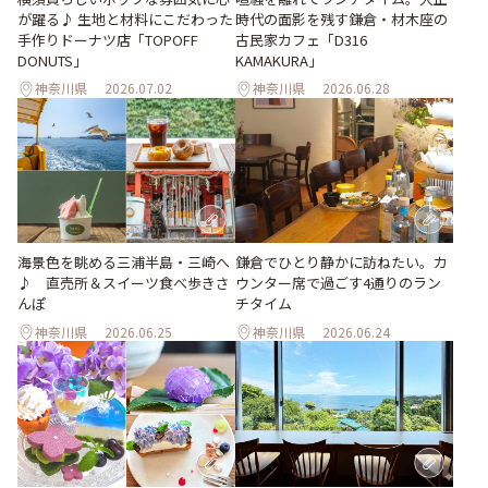
が躍る♪ 生地と材料にこだわった
時代の面影を残す鎌倉・材木座の
手作りドーナツ店「TOPOFF
古民家カフェ「D316
DONUTS」
KAMAKURA」
神奈川県
2026.07.02
神奈川県
2026.06.28
海景色を眺める三浦半島・三崎へ
鎌倉でひとり静かに訪ねたい。カ
♪ 直売所＆スイーツ食べ歩きさ
ウンター席で過ごす4通りのラン
んぽ
チタイム
神奈川県
2026.06.25
神奈川県
2026.06.24