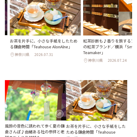
さ
お茶を片手に、小さな手紙をしたため
紅茶診断も♪香りを旅するア
ん
る鎌倉時間「Teahouse AlonAlne」
の紅茶ブランド／横浜「Smit
Teamaker」
神奈川県
2026.07.31
神奈川県
2026.07.24
風鈴の音色に誘われて歩く夏の鎌
お茶を片手に、小さな手紙をした
倉さんぽ♪由緒ある社の参拝と老
ためる鎌倉時間「Teahouse