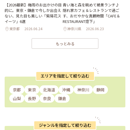
【2026最新】梅雨のお出かけの目
青い海と森を眺めて絶景ランチ♪
的に。東京・鎌倉で今しか出会え
隠れ家カフェ＆レストランで過ご
ない、見た目も美しい「紫陽花ス
す、おだやかな真鶴時間「CAFE＆
イーツ」6選
RESTAURANT燈下」
東京都
2026.06.24
神奈川県
2026.06.23
もっとみる
エリアを指定して絞り込む
京都
東京
北海道
沖縄
神奈川
静岡
山梨
長野
奈良
鎌倉
ジャンルを指定して絞り込む