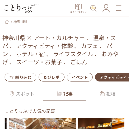
ガイド・マガジン
神奈川県
神奈川県
×
アート・カルチャー
、
温泉・ス
パ
、
アクティビティ・体験
、
カフェ
、
パ
ン
、
ホテル・宿
、
ライフスタイル
、
おみや
げ
、
スイーツ・お菓子
、
ごはん
絞り込む
たびレポ
イベント
アクティビティ
スポット
記事
投稿
ことりっぷで人気の記事