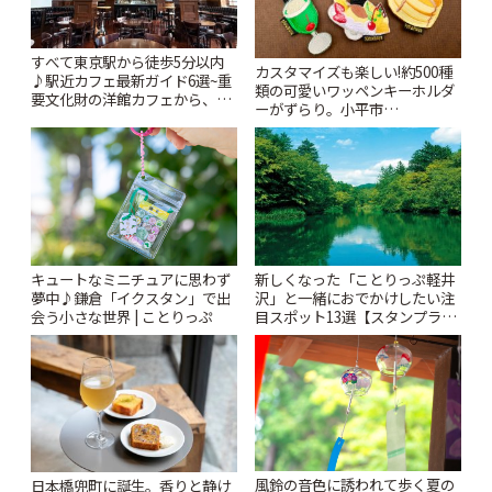
すべて東京駅から徒歩5分以内
カスタマイズも楽しい!約500種
♪駅近カフェ最新ガイド6選~重
類の可愛いワッペンキーホルダ
要文化財の洋館カフェから、改
ーがずらり。小平市
札すぐのレトロ喫茶まで~ | こと
「Kimamaya T&K」 | ことりっ
りっぷ
ぷ
キュートなミニチュアに思わず
新しくなった「ことりっぷ軽井
夢中♪鎌倉「イクスタン」で出
沢」と一緒におでかけしたい注
会う小さな世界 | ことりっぷ
目スポット13選【スタンプラリ
ー開催中】 | ことりっぷ
風鈴の音色に誘われて歩く夏の
日本橋兜町に誕生。香りと静け