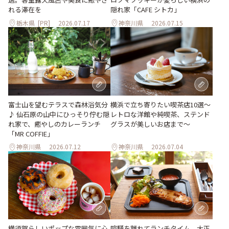
れる滞在を
隠れ家「CAFE シトカ」
栃木県
[PR]
2026.07.17
神奈川県
2026.07.15
富士山を望むテラスで森林浴気分
横浜で立ち寄りたい喫茶店10選～
♪ 仙石原の山中にひっそり佇む隠
レトロな洋館や純喫茶、ステンド
れ家で、癒やしのカレーランチ
グラスが美しいお店まで～
「MR COFFIE」
神奈川県
2026.07.12
神奈川県
2026.07.04
横須賀らしいポップな雰囲気に心
喧騒を離れてランチタイム。大正