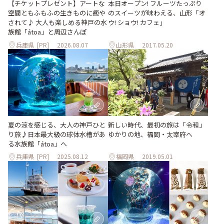
【チケットプレゼント】アートな
本日オープン! フルーツたっぷり
空間ともふもふの生きものに癒や
のスイーツが味わえる、山形「オ
されて♪ 大人も楽しめる神戸の水
ウ! ショウ! カフェ」
族館「átoa」と周辺さんぽ
兵庫県
[PR]
2026.08.07
山形県
2017.05.20
夏の涼を感じる、大人の神戸ひと
新しい時代、最初の旅は「令和」
り旅♪日本最大級の球体水槽があ
ゆかりの地、福岡・太宰府へ
る水族館「átoa」へ
兵庫県
[PR]
2025.08.12
福岡県
2019.05.01