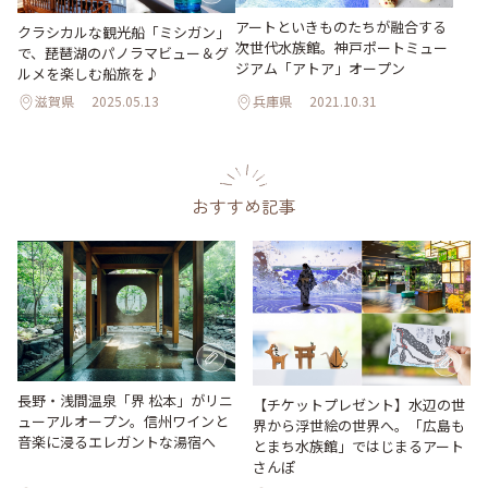
アートといきものたちが融合する
クラシカルな観光船「ミシガン」
次世代水族館。神戸ポートミュー
で、琵琶湖のパノラマビュー＆グ
ジアム「アトア」オープン
ルメを楽しむ船旅を♪
滋賀県
2025.05.13
兵庫県
2021.10.31
おすすめ記事
長野・浅間温泉「界 松本」がリニ
【チケットプレゼント】水辺の世
ューアルオープン。信州ワインと
界から浮世絵の世界へ。「広島も
音楽に浸るエレガントな湯宿へ
とまち水族館」ではじまるアート
さんぽ