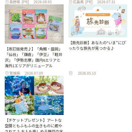
長野県
[PR]
2026.08.05
広島県
[PR]
2026.07.31
【旅先診断】あなたの“いま”にぴ
ったりな旅先が見つかる♪
【改訂版発売♪】「角館・盛岡」
「仙台」「鎌倉」「伊豆」「軽井
沢」「伊勢志摩」国内6エリアと
海外1エリアがリニューアル
宮城県
2026.07.09
2026.05.15
【チケットプレゼント】アートな
空間ともふもふの生きものに癒や
されて♪ 大人も楽しめる神戸の水