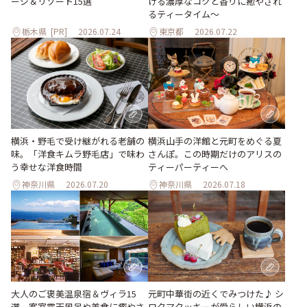
ージ＆リゾート15選
ける濃厚なコクと香りに癒やされ
るティータイム～
栃木県
[PR]
2026.07.24
東京都
2026.07.22
横浜・野毛で受け継がれる老舗の
横浜山手の洋館と元町をめぐる夏
味。「洋食キムラ野毛店」で味わ
さんぽ。この時期だけのアリスの
う幸せな洋食時間
ティーパーティーへ
神奈川県
2026.07.20
神奈川県
2026.07.18
大人のご褒美温泉宿＆ヴィラ15
元町中華街の近くでみつけた♪ シ
選。客室露天風呂や美食に癒やさ
ロクマクッキーが愛らしい横浜の