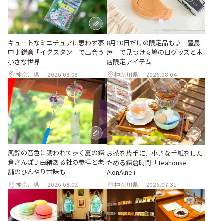
キュートなミニチュアに思わず夢
8月10日だけの限定品も♪「豊島
中♪鎌倉「イクスタン」で出会う
屋」で見つける鳩の日グッズと本
小さな世界
店限定アイテム
神奈川県
2026.08.08
神奈川県
2026.08.04
風鈴の音色に誘われて歩く夏の鎌
お茶を片手に、小さな手紙をした
倉さんぽ♪由緒ある社の参拝と老
ためる鎌倉時間「Teahouse
舗のひんやり甘味も
AlonAlne」
神奈川県
2026.08.02
神奈川県
2026.07.31