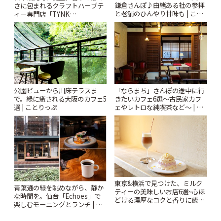
鎌倉さんぽ♪由緒ある社の参拝
さに包まれるクラフトハーブテ
と老舗のひんやり甘味も | こと
ィー専門店「TYNK
りっぷ
Kabutocho」 | ことりっぷ
公園ビューから川床テラスま
「ならまち」さんぽの途中に行
で。緑に癒される大阪のカフェ5
きたいカフェ6選〜古民家カフ
選 | ことりっぷ
ェやレトロな純喫茶など〜 | こ
とりっぷ
東京&横浜で見つけた、ミルク
青葉通の緑を眺めながら、静か
ティーの美味しいお店6選~心ほ
な時間を。仙台「Echoes」で
どける濃厚なコクと香りに癒や
楽しむモーニングとランチ | こ
されるティータイム~ | ことりっ
とりっぷ
ぷ