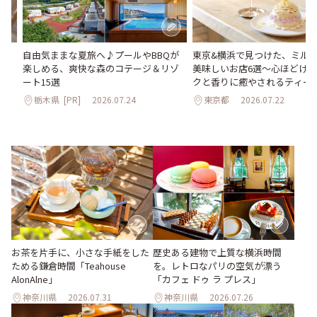
め
自由気ままな夏旅へ♪プールやBBQが
東京&横浜で見つけた、ミル
楽しめる、爽快な森のコテージ＆リゾ
美味しいお店6選～心ほどけ
ート15選
クと香りに癒やされるティー
栃木県
[PR]
2026.07.24
東京都
2026.07.22
お茶を片手に、小さな手紙をした
歴史ある建物で上質な横浜時間
ためる鎌倉時間「Teahouse
を。レトロなパリの空気が漂う
AlonAlne」
「カフェ ドゥ ラ プレス」
神奈川県
2026.07.31
神奈川県
2026.07.26