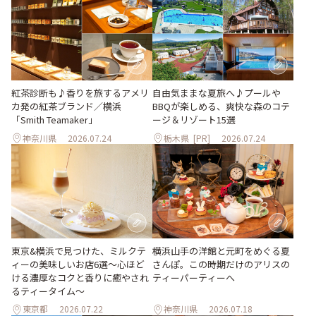
紅茶診断も♪香りを旅するアメリ
自由気ままな夏旅へ♪プールや
カ発の紅茶ブランド／横浜
BBQが楽しめる、爽快な森のコテ
「Smith Teamaker」
ージ＆リゾート15選
神奈川県
2026.07.24
栃木県
[PR]
2026.07.24
東京&横浜で見つけた、ミルクテ
横浜山手の洋館と元町をめぐる夏
ィーの美味しいお店6選～心ほど
さんぽ。この時期だけのアリスの
ける濃厚なコクと香りに癒やされ
ティーパーティーへ
るティータイム～
東京都
2026.07.22
神奈川県
2026.07.18