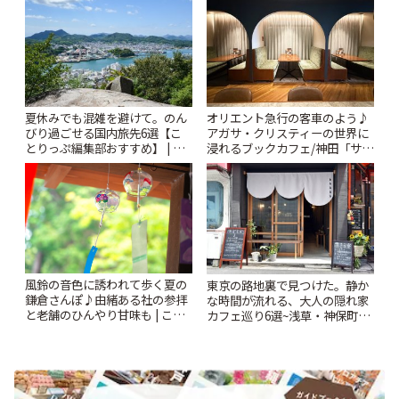
夏休みでも混雑を避けて。のん
オリエント急行の客車のよう♪
びり過ごせる国内旅先6選【こ
アガサ・クリスティーの世界に
とりっぷ編集部おすすめ】 | こ
浸れるブックカフェ/神田「サロ
とりっぷ
ンクリスティ」 | ことりっぷ
風鈴の音色に誘われて歩く夏の
東京の路地裏で見つけた。静か
鎌倉さんぽ♪由緒ある社の参拝
な時間が流れる、大人の隠れ家
と老舗のひんやり甘味も | こと
カフェ巡り6選~浅草・神保町・
りっぷ
千駄木ほか~ | ことりっぷ