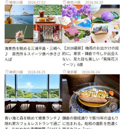
神奈川県
2026.07.02
神奈川県
2026.06.28
【2026最新】梅雨のお出かけの目
海景色を眺める三浦半島・三崎へ
的に。東京・鎌倉で今しか出会え
♪ 直売所＆スイーツ食べ歩きさ
ない、見た目も美しい「紫陽花ス
んぽ
イーツ」6選
神奈川県
2026.06.25
東京都
2026.06.24
青い海と森を眺めて絶景ランチ♪
鎌倉の御成通りで築70年の温もり
隠れ家カフェ＆レストランで過ご
に包まれる。昭和の面影を色濃く
す、おだやかな真鶴時間「CAFE＆
残すカフェ「yoi」