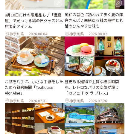
風鈴の音色に誘われて歩く夏の鎌
8月10日だけの限定品も♪「豊島
倉さんぽ♪由緒ある社の参拝と老
屋」で見つける鳩の日グッズと本
舗のひんやり甘味も
店限定アイテム
神奈川県
2026.08.04
神奈川県
2026.08.02
お茶を片手に、小さな手紙をした
歴史ある建物で上質な横浜時間
ためる鎌倉時間「Teahouse
を。レトロなパリの空気が漂う
AlonAlne」
「カフェ ドゥ ラ プレス」
神奈川県
2026.07.31
神奈川県
2026.07.26