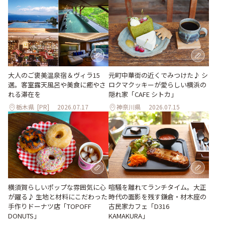
大人のご褒美温泉宿＆ヴィラ15
元町中華街の近くでみつけた♪ シ
選。客室露天風呂や美食に癒やさ
ロクマクッキーが愛らしい横浜の
れる滞在を
隠れ家「CAFE シトカ」
栃木県
[PR]
2026.07.17
神奈川県
2026.07.15
横須賀らしいポップな雰囲気に心
喧騒を離れてランチタイム。大正
が躍る♪ 生地と材料にこだわった
時代の面影を残す鎌倉・材木座の
手作りドーナツ店「TOPOFF
古民家カフェ「D316
DONUTS」
KAMAKURA」