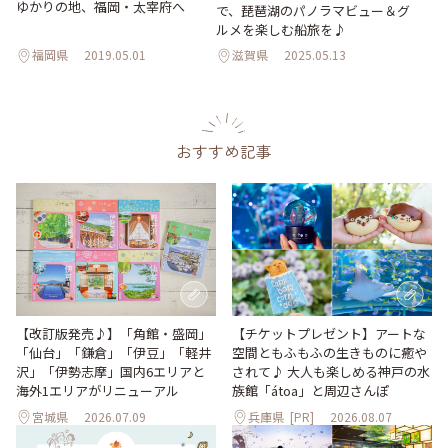
ゆかりの地、福岡・太宰府へ
で、琵琶湖のパノラマビュー＆グ
ルメを楽しむ船旅を♪
福岡県
2019.05.01
滋賀県
2025.05.13
おすすめ記事
【改訂版発売♪】「角館・盛岡」
【チケットプレゼント】アートな
「仙台」「鎌倉」「伊豆」「軽井
空間ともふもふの生きものに癒や
沢」「伊勢志摩」国内6エリアと
されて♪ 大人も楽しめる神戸の水
海外1エリアがリニューアル
族館「átoa」と周辺さんぽ
宮城県
2026.07.09
兵庫県
[PR]
2026.08.07