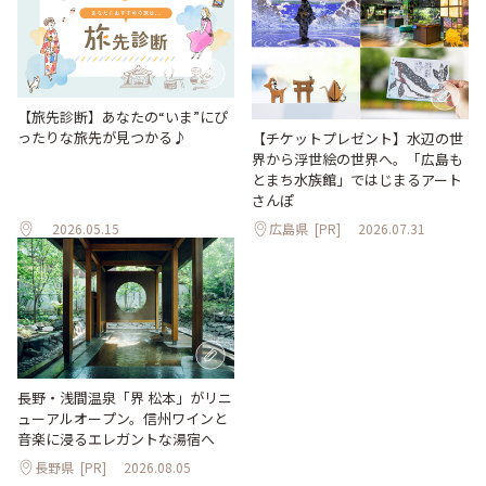
【旅先診断】あなたの“いま”にぴ
ったりな旅先が見つかる♪
【チケットプレゼント】水辺の世
界から浮世絵の世界へ。「広島も
とまち水族館」ではじまるアート
さんぽ
2026.05.15
広島県
[PR]
2026.07.31
長野・浅間温泉「界 松本」がリニ
ューアルオープン。信州ワインと
音楽に浸るエレガントな湯宿へ
長野県
[PR]
2026.08.05