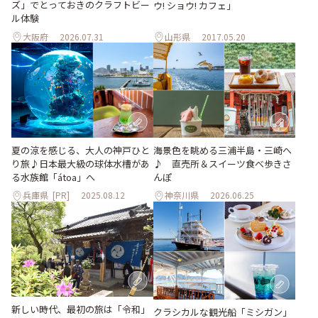
ズ」でとっておきのクラフトビー
ウ! ショウ! カフェ」
ル体験
大阪府
2026.07.31
山形県
2017.05.20
夏の涼を感じる、大人の神戸ひと
海景色を眺める三浦半島・三崎へ
り旅♪日本最大級の球体水槽があ
♪ 直売所＆スイーツ食べ歩きさ
る水族館「átoa」へ
んぽ
兵庫県
[PR]
2025.08.12
神奈川県
2026.06.25
新しい時代、最初の旅は「令和」
クラシカルな観光船「ミシガン」