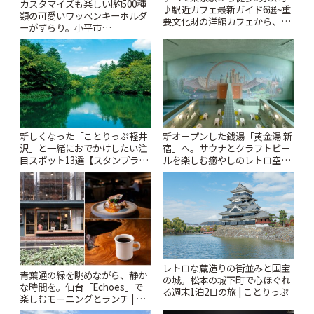
カスタマイズも楽しい!約500種
♪駅近カフェ最新ガイド6選~重
類の可愛いワッペンキーホルダ
要文化財の洋館カフェから、改
ーがずらり。小平市
札すぐのレトロ喫茶まで~ | こと
「Kimamaya T&K」 | ことりっ
りっぷ
ぷ
新しくなった「ことりっぷ軽井
新オープンした銭湯「黄金湯 新
沢」と一緒におでかけしたい注
宿」へ。サウナとクラフトビー
目スポット13選【スタンプラリ
ルを楽しむ癒やしのレトロ空間
ー開催中】 | ことりっぷ
| ことりっぷ
レトロな蔵造りの街並みと国宝
青葉通の緑を眺めながら、静か
の城。松本の城下町で心ほぐれ
な時間を。仙台「Echoes」で
る週末1泊2日の旅 | ことりっぷ
楽しむモーニングとランチ | こ
とりっぷ