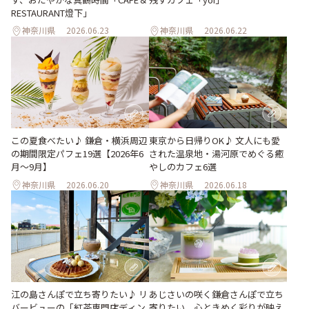
RESTAURANT燈下」
神奈川県
2026.06.23
神奈川県
2026.06.22
この夏食べたい♪ 鎌倉・横浜周辺
東京から日帰りOK♪ 文人にも愛
の期間限定パフェ19選【2026年6
された温泉地・湯河原でめぐる癒
月～9月】
やしのカフェ6選
神奈川県
2026.06.20
神奈川県
2026.06.18
江の島さんぽで立ち寄りたい♪ リ
あじさいの咲く鎌倉さんぽで立ち
バービューの「紅茶専門店ディン
寄りたい。心ときめく彩りが映え