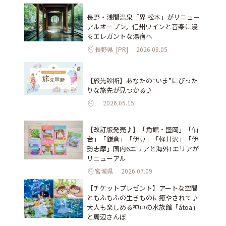
長野・浅間温泉「界 松本」がリニュー
アルオープン。信州ワインと音楽に浸
るエレガントな湯宿へ
長野県
[PR]
2026.08.05
【旅先診断】あなたの“いま”にぴった
りな旅先が見つかる♪
2026.05.15
【改訂版発売♪】「角館・盛岡」「仙
台」「鎌倉」「伊豆」「軽井沢」「伊
勢志摩」国内6エリアと海外1エリアが
リニューアル
宮城県
2026.07.09
【チケットプレゼント】アートな空間
ともふもふの生きものに癒やされて♪
大人も楽しめる神戸の水族館「átoa」
と周辺さんぽ