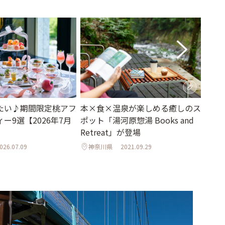
たい♪期間限定桃アフ
本×食×温泉が楽しめる癒しのス
【東
ー9選【2026年7月
ポット「湯河原惣湯 Books and
りに
Retreat」が登場
葉ス
との
026.07.09
神奈川県
2021.09.29
埼玉