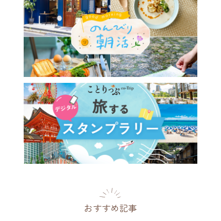
京から2時間】日帰り紅葉狩
もおすすめ♪ 関東近郊の紅
ポット14選～幻想的な雲海
競演も～
県
2025.10.22
おすすめ記事