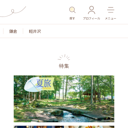
探す
プロフィール
メニュー
鎌倉
軽井沢
特集
景色
名所・旧跡
温泉・スパ
その他施設
ごは