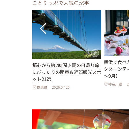
ことりっぷで人気の記事
れて歩く夏の鎌
横浜で食べ
都心から約2時間♪夏の日帰り旅
る社の参拝と老
タヌーンティ
にぴったりの関東＆近郊観光スポ
も
～9月】
ット21選
2
神奈川県
2
群馬県
2026.07.20