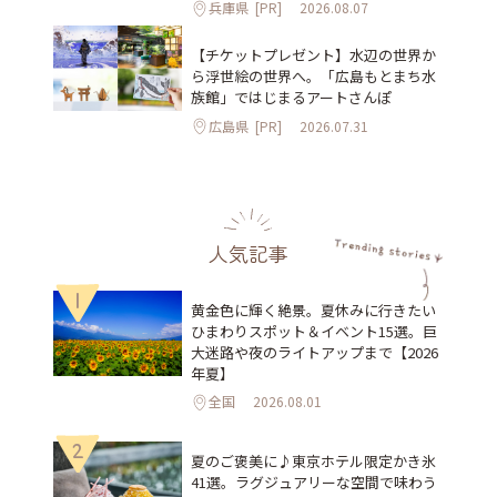
兵庫県
[PR]
2026.08.07
【チケットプレゼント】水辺の世界か
ら浮世絵の世界へ。「広島もとまち水
族館」ではじまるアートさんぽ
広島県
[PR]
2026.07.31
人気記事
1
黄金色に輝く絶景。夏休みに行きたい
ひまわりスポット＆イベント15選。巨
大迷路や夜のライトアップまで【2026
年夏】
全国
2026.08.01
2
夏のご褒美に♪東京ホテル限定かき氷
41選。ラグジュアリーな空間で味わう