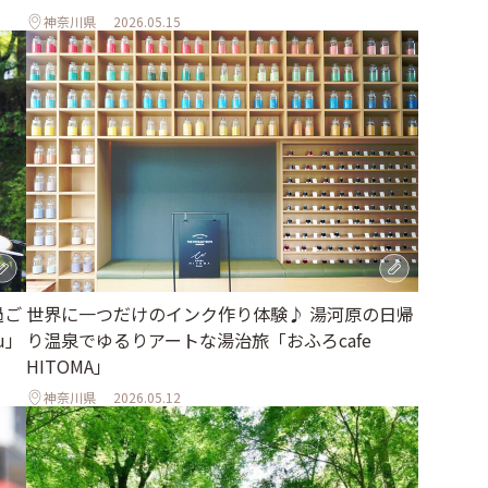
神奈川県
2026.05.15
過ご
世界に一つだけのインク作り体験♪ 湯河原の日帰
u」
り温泉でゆるりアートな湯治旅「おふろcafe
HITOMA」
神奈川県
2026.05.12