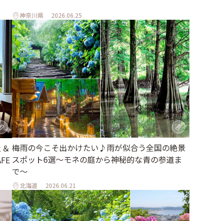
神奈川県
2026.06.25
梅雨の今こそ出かけたい♪雨が似合う全国の絶景
ェ＆
スポット6選～モネの庭から神秘的な青の参道ま
FE
で～
北海道
2026.06.21