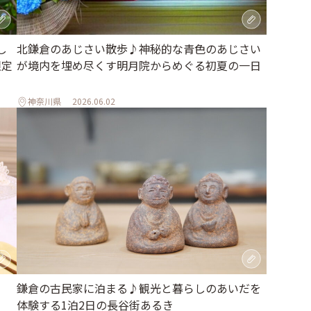
し
北鎌倉のあじさい散歩♪神秘的な青色のあじさい
限定
が境内を埋め尽くす明月院からめぐる初夏の一日
神奈川県
2026.06.02
鎌倉の古民家に泊まる♪観光と暮らしのあいだを
体験する1泊2日の長谷街あるき