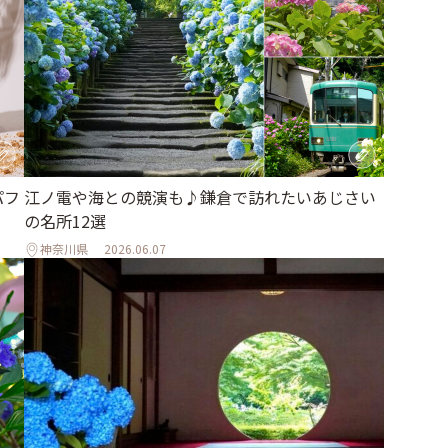
パフ
江ノ電や海との競演も♪鎌倉で訪れたいあじさい
の名所12選
神奈川県
2026.06.07