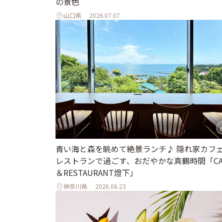
の景色
山口県
2026.07.07
青い海と森を眺めて絶景ランチ♪ 隠れ家カフ
レストランで過ごす、おだやかな真鶴時間「CA
＆RESTAURANT燈下」
神奈川県
2026.06.23