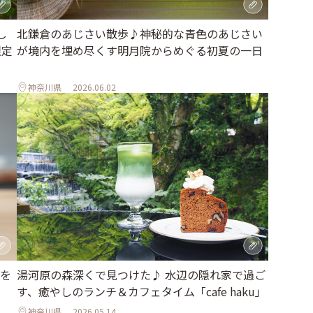
し
北鎌倉のあじさい散歩♪神秘的な青色のあじさい
限定
が境内を埋め尽くす明月院からめぐる初夏の一日
神奈川県
2026.06.02
を
湯河原の森深くで見つけた♪ 水辺の隠れ家で過ご
す、癒やしのランチ＆カフェタイム「cafe haku」
神奈川県
2026.05.14