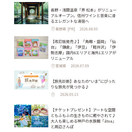
長野・浅間温泉「界 松本」がリニュー
アルオープン。信州ワインと音楽に浸
るエレガントな湯宿へ
長野県
[PR]
2026.08.05
【改訂版発売♪】「角館・盛岡」「仙
台」「鎌倉」「伊豆」「軽井沢」「伊
勢志摩」国内6エリアと海外1エリアが
リニューアル
宮城県
2026.07.09
【旅先診断】あなたの“いま”にぴった
りな旅先が見つかる♪
2026.05.15
【チケットプレゼント】アートな空間
ともふもふの生きものに癒やされて♪
大人も楽しめる神戸の水族館「átoa」
と周辺さんぽ