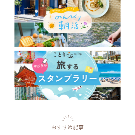
食×温泉が楽しめる癒しのス
「湯河原惣湯 Books and
reat」が登場
川県
2021.09.29
おすすめ記事