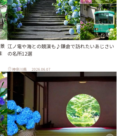
景
江ノ電や海との競演も♪鎌倉で訪れたいあじさい
ま
の名所12選
神奈川県
2026.06.07