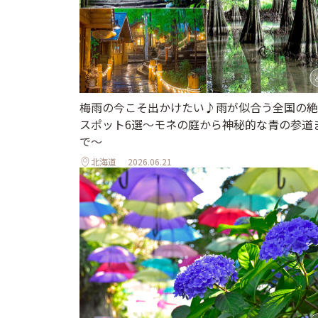
梅雨の今こそ出かけたい♪雨が似合う全国の絶
スポット6選～モネの庭から神秘的な青の参道
で～
北海道
2026.06.21