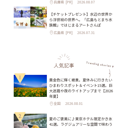
兵庫県
[PR]
2026.08.07
【チケットプレゼント】水辺の世界か
ら浮世絵の世界へ。「広島もとまち水
族館」ではじまるアートさんぽ
広島県
[PR]
2026.07.31
人気記事
1
黄金色に輝く絶景。夏休みに行きたい
ひまわりスポット＆イベント15選。巨
大迷路や夜のライトアップまで【2026
年夏】
全国
2026.08.01
2
夏のご褒美に♪東京ホテル限定かき氷
41選。ラグジュアリーな空間で味わう