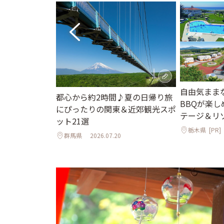
れて歩く夏の鎌
自由気まま
都心から約2時間♪夏の日帰り旅
る社の参拝と老
BBQが楽
にぴったりの関東＆近郊観光スポ
も
テージ＆リ
ット21選
2
栃木県
[PR]
群馬県
2026.07.20