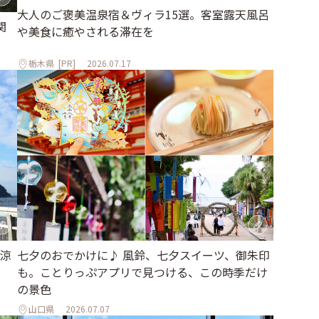
大人のご褒美温泉宿＆ヴィラ15選。客室露天風呂
関
や美食に癒やされる滞在を
栃木県
[PR]
2026.07.17
涼
七夕のおでかけに♪ 風鈴、七夕スイーツ、御朱印
も。ことりっぷアプリで見つける、この時季だけ
の景色
山口県
2026.07.07