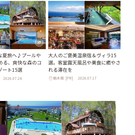
大人のご褒美温泉宿＆ヴィラ15
な夏旅へ♪プールや
本×
選。客室露天風呂や美食に癒やさ
しめる、爽快な森のコ
ポット
れる滞在を
ゾート15選
Ret
栃木県
[PR]
2026.07.17
2026.07.24
神奈