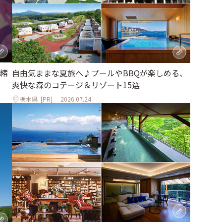
緒
自由気ままな夏旅へ♪プールやBBQが楽しめる、
爽快な森のコテージ＆リゾート15選
栃木県
[PR]
2026.07.24