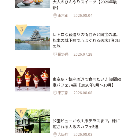
大人のひんやりスイーツ【2026年最
新】
東京都
2026.08.04
3
レトロな蔵造りの街並みと国宝の城。
松本の城下町で心ほぐれる週末1泊2日
の旅
長野県
2026.07.28
4
東京駅・銀座周辺で食べたい♪ 期間限
定パフェ34選【2026年8月～10月】
東京都
2026.08.08
5
公園ビューから川床テラスまで。緑に
癒される大阪のカフェ5選
大阪府
2026.08.03