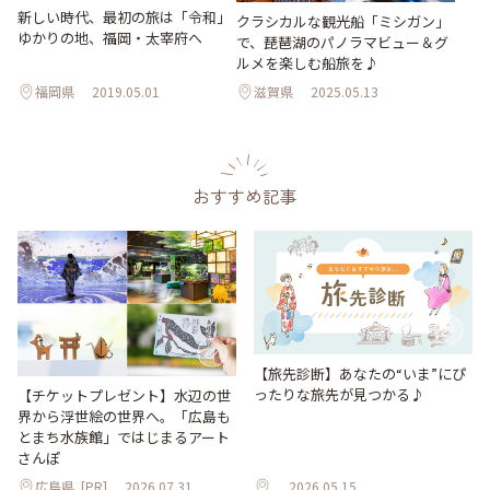
新しい時代、最初の旅は「令和」
クラシカルな観光船「ミシガン」
ゆかりの地、福岡・太宰府へ
で、琵琶湖のパノラマビュー＆グ
ルメを楽しむ船旅を♪
福岡県
2019.05.01
滋賀県
2025.05.13
おすすめ記事
【旅先診断】あなたの“いま”にぴ
ったりな旅先が見つかる♪
【チケットプレゼント】水辺の世
界から浮世絵の世界へ。「広島も
とまち水族館」ではじまるアート
さんぽ
広島県
[PR]
2026.07.31
2026.05.15