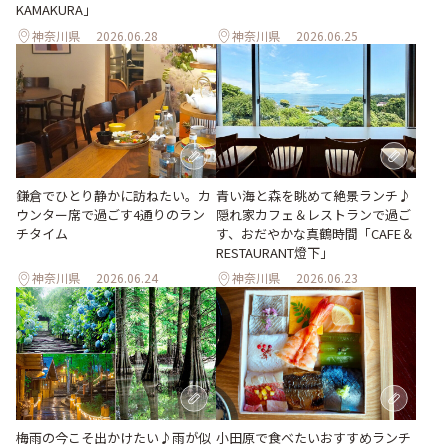
KAMAKURA」
神奈川県
2026.06.28
神奈川県
2026.06.25
青い海と森を眺めて絶景ランチ♪
鎌倉でひとり静かに訪ねたい。カ
隠れ家カフェ＆レストランで過ご
ウンター席で過ごす4通りのラン
す、おだやかな真鶴時間「CAFE＆
チタイム
RESTAURANT燈下」
神奈川県
2026.06.24
神奈川県
2026.06.23
梅雨の今こそ出かけたい♪雨が似
小田原で食べたいおすすめランチ