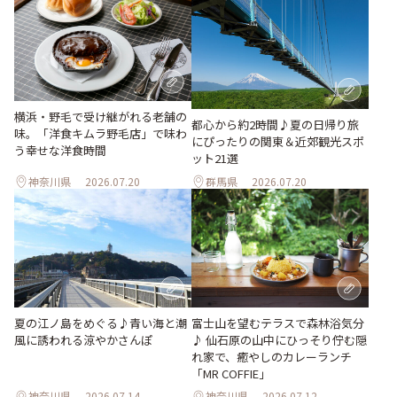
横浜・野毛で受け継がれる老舗の
都心から約2時間♪夏の日帰り旅
味。「洋食キムラ野毛店」で味わ
にぴったりの関東＆近郊観光スポ
う幸せな洋食時間
ット21選
神奈川県
2026.07.20
群馬県
2026.07.20
夏の江ノ島をめぐる♪青い海と潮
富士山を望むテラスで森林浴気分
風に誘われる涼やかさんぽ
♪ 仙石原の山中にひっそり佇む隠
れ家で、癒やしのカレーランチ
「MR COFFIE」
神奈川県
2026.07.14
神奈川県
2026.07.12