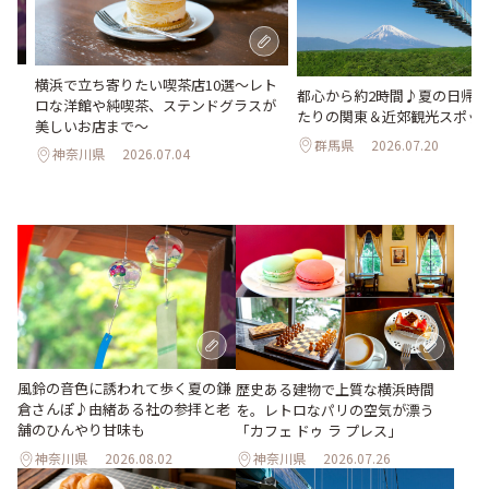
さ
横浜で立ち寄りたい喫茶店10選～レト
都心から約2時間♪夏の日帰
ん
ロな洋館や純喫茶、ステンドグラスが
たりの関東＆近郊観光スポット
美しいお店まで～
群馬県
2026.07.20
神奈川県
2026.07.04
風鈴の音色に誘われて歩く夏の鎌
歴史ある建物で上質な横浜時間
倉さんぽ♪由緒ある社の参拝と老
を。レトロなパリの空気が漂う
舗のひんやり甘味も
「カフェ ドゥ ラ プレス」
神奈川県
2026.08.02
神奈川県
2026.07.26