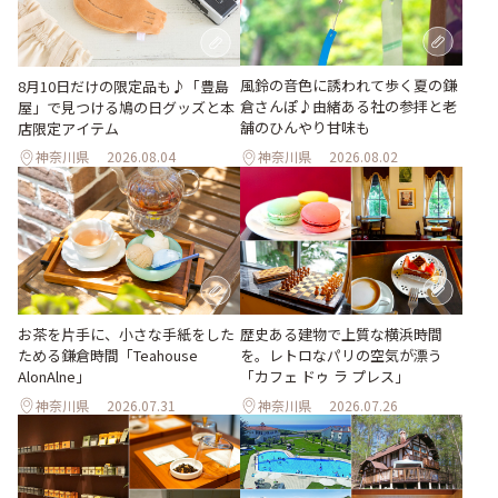
風鈴の音色に誘われて歩く夏の鎌
8月10日だけの限定品も♪「豊島
倉さんぽ♪由緒ある社の参拝と老
屋」で見つける鳩の日グッズと本
舗のひんやり甘味も
店限定アイテム
神奈川県
2026.08.04
神奈川県
2026.08.02
お茶を片手に、小さな手紙をした
歴史ある建物で上質な横浜時間
ためる鎌倉時間「Teahouse
を。レトロなパリの空気が漂う
AlonAlne」
「カフェ ドゥ ラ プレス」
神奈川県
2026.07.31
神奈川県
2026.07.26