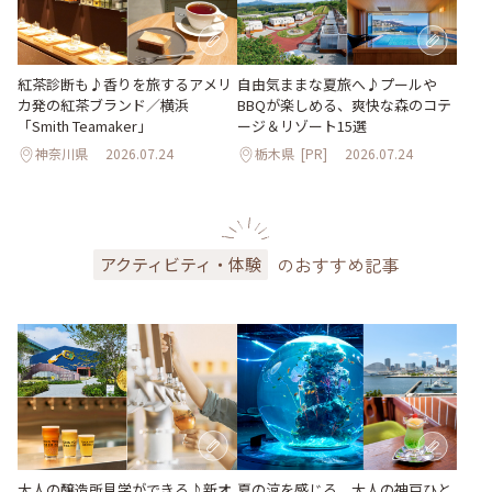
紅茶診断も♪香りを旅するアメリ
自由気ままな夏旅へ♪プールや
カ発の紅茶ブランド／横浜
BBQが楽しめる、爽快な森のコテ
「Smith Teamaker」
ージ＆リゾート15選
神奈川県
2026.07.24
栃木県
[PR]
2026.07.24
のおすすめ記事
アクティビティ・体験
大人の醸造所見学ができる♪新オ
夏の涼を感じる、大人の神戸ひと