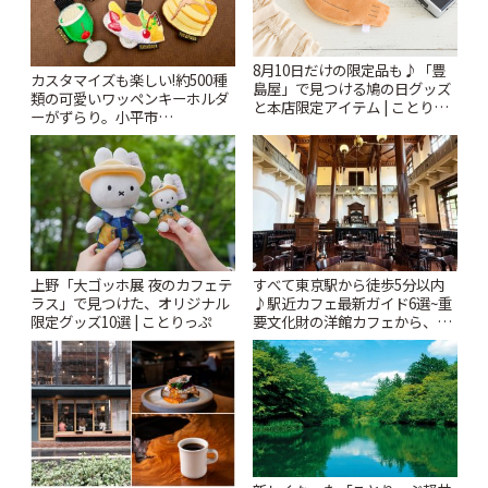
8月10日だけの限定品も♪「豊
カスタマイズも楽しい!約500種
島屋」で見つける鳩の日グッズ
類の可愛いワッペンキーホルダ
と本店限定アイテム | ことりっ
ーがずらり。小平市
ぷ
「Kimamaya T&K」 | ことりっ
ぷ
上野「大ゴッホ展 夜のカフェテ
すべて東京駅から徒歩5分以内
ラス」で見つけた、オリジナル
♪駅近カフェ最新ガイド6選~重
限定グッズ10選 | ことりっぷ
要文化財の洋館カフェから、改
札すぐのレトロ喫茶まで~ | こと
りっぷ