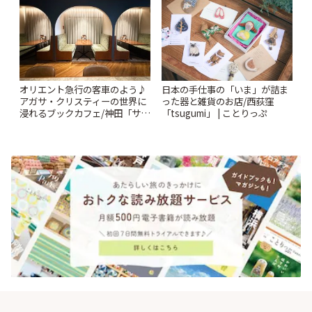
オリエント急行の客車のよう♪
日本の手仕事の「いま」が詰ま
アガサ・クリスティーの世界に
った器と雑貨のお店/西荻窪
浸れるブックカフェ/神田「サロ
「tsugumi」 | ことりっぷ
ンクリスティ」 | ことりっぷ