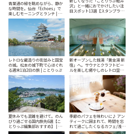
新しくなった「ことりっぷ軽井
青葉通の緑を眺めながら、静か
沢」と一緒におでかけしたい注
な時間を。仙台「Echoes」で
目スポット13選【スタンプラリ
楽しむモーニングとランチ | こ
ー開催中】 | ことりっぷ
とりっぷ
レトロな蔵造りの街並みと国宝
新オープンした銭湯「黄金湯 新
の城。松本の城下町で心ほぐれ
宿」へ。サウナとクラフトビー
る週末1泊2日の旅 | ことりっぷ
ルを楽しむ癒やしのレトロ空間
| ことりっぷ
夏休みでも混雑を避けて。のん
季節のパフェを味わいに♪ アン
びり過ごせる国内旅先6選【こ
ティークに囲まれて、時間を忘
とりっぷ編集部おすすめ】 | こ
れて過ごしたくなるカフェ/浅草
とりっぷ
「annorum cafe」 | ことりっぷ