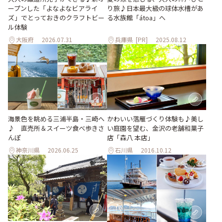
ープンした「よなよなビアライ
り旅♪日本最大級の球体水槽があ
ズ」でとっておきのクラフトビー
る水族館「átoa」へ
ル体験
大阪府
2026.07.31
兵庫県
[PR]
2025.08.12
海景色を眺める三浦半島・三崎へ
かわいい落雁づくり体験も♪美し
♪ 直売所＆スイーツ食べ歩きさ
い庭園を望む、金沢の老舗和菓子
んぽ
店「森八 本店」
神奈川県
2026.06.25
石川県
2016.10.12