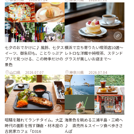
七夕のおでかけに♪ 風鈴、七夕ス
横浜で立ち寄りたい喫茶店10選～
イーツ、御朱印も。ことりっぷア
レトロな洋館や純喫茶、ステンド
プリで見つける、この時季だけの
グラスが美しいお店まで～
景色
山口県
2026.07.07
神奈川県
2026.07.04
喧騒を離れてランチタイム。大正
海景色を眺める三浦半島・三崎へ
時代の面影を残す鎌倉・材木座の
♪ 直売所＆スイーツ食べ歩きさ
古民家カフェ「D316
んぽ