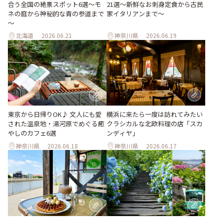
合う全国の絶景スポット6選～モ
21選～新鮮なお刺身定食から古民
ネの庭から神秘的な青の参道まで
家イタリアンまで～
～
北海道
2026.06.21
神奈川県
2026.06.19
東京から日帰りOK♪ 文人にも愛
横浜に来たら一度は訪れてみたい
された温泉地・湯河原でめぐる癒
クラシカルな北欧料理の店「スカ
やしのカフェ6選
ンディヤ」
神奈川県
2026.06.18
神奈川県
2026.06.17