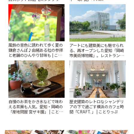
ー開催中】 | ことりっぷ
Kabutocho」 | ことりっぷ
風鈴の音色に誘われて歩く夏の
アートにも建築美にも魅せられ
鎌倉さんぽ♪由緒ある社の参拝
る、再オープンした愛知「岡崎
と老舗のひんやり甘味も | こと
市美術博物館」。レストランや
りっぷ
ショップも充実 | ことりっぷ
自慢のお茶をかき氷などで味わ
歴史建築のレトロなシャンデリ
える茶房も人気。愛知・岡崎の
アの下で過ごす横浜のカフェ時
「産地問屋 宮ザキ園」 | ことり
間「CRAFT. 」 | ことりっぷ
っぷ