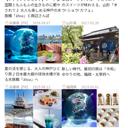
空間ともふもふの生きものに癒や
のスイーツが味わえる、山形「オ
されて♪ 大人も楽しめる神戸の水
ウ! ショウ! カフェ」
族館「átoa」と周辺さんぽ
兵庫県
[PR]
2026.08.07
山形県
2017.05.20
夏の涼を感じる、大人の神戸ひと
新しい時代、最初の旅は「令和」
り旅♪日本最大級の球体水槽があ
ゆかりの地、福岡・太宰府へ
る水族館「átoa」へ
兵庫県
[PR]
2025.08.12
福岡県
2019.05.01