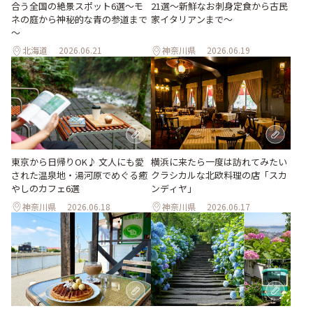
合う全国の絶景スポット6選～モ
21選～新鮮なお刺身定食から古民
ネの庭から神秘的な青の参道まで
家イタリアンまで～
～
北海道
2026.06.21
神奈川県
2026.06.19
東京から日帰りOK♪ 文人にも愛
横浜に来たら一度は訪れてみたい
された温泉地・湯河原でめぐる癒
クラシカルな北欧料理の店「スカ
やしのカフェ6選
ンディヤ」
神奈川県
2026.06.18
神奈川県
2026.06.17