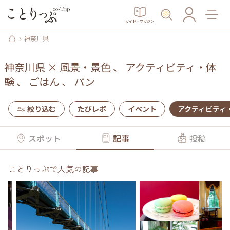
ガイド・マガジン
神奈川県
神奈川県
×
風景・景色
、
アクティビティ・体
験
、
ごはん
、
パン
絞り込む
たびレポ
イベント
アクティビティ
スポット
記事
投稿
ことりっぷで人気の記事