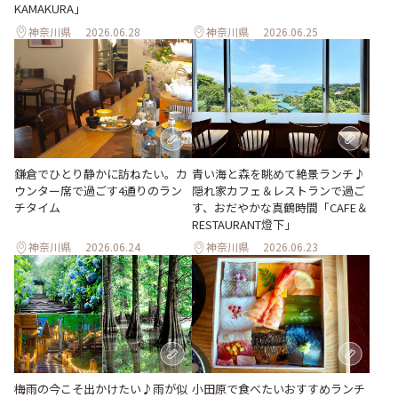
KAMAKURA」
神奈川県
2026.06.28
神奈川県
2026.06.25
青い海と森を眺めて絶景ランチ♪
鎌倉でひとり静かに訪ねたい。カ
隠れ家カフェ＆レストランで過ご
ウンター席で過ごす4通りのラン
す、おだやかな真鶴時間「CAFE＆
チタイム
RESTAURANT燈下」
神奈川県
2026.06.24
神奈川県
2026.06.23
梅雨の今こそ出かけたい♪雨が似
小田原で食べたいおすすめランチ