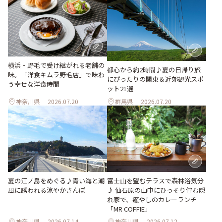
横浜・野毛で受け継がれる老舗の
都心から約2時間♪夏の日帰り旅
味。「洋食キムラ野毛店」で味わ
にぴったりの関東＆近郊観光スポ
う幸せな洋食時間
ット21選
神奈川県
2026.07.20
群馬県
2026.07.20
夏の江ノ島をめぐる♪青い海と潮
富士山を望むテラスで森林浴気分
風に誘われる涼やかさんぽ
♪ 仙石原の山中にひっそり佇む隠
れ家で、癒やしのカレーランチ
「MR COFFIE」
神奈川県
2026.07.14
神奈川県
2026.07.12