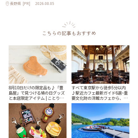
長野県
[PR]
2026.08.05
こちらの記事もおすすめ
すべて東京駅から徒歩5分以内
8月10日だけの限定品も♪「豊
♪駅近カフェ最新ガイド6選~重
島屋」で見つける鳩の日グッズ
要文化財の洋館カフェから、改
と本店限定アイテム | ことりっ
札すぐのレトロ喫茶まで~ | こと
ぷ
りっぷ