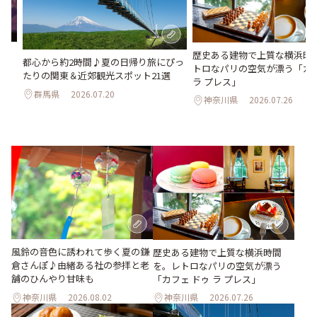
さ
歴史ある建物で上質な横浜時
都心から約2時間♪夏の日帰り旅にぴっ
ん
トロなパリの空気が漂う「カフ
たりの関東＆近郊観光スポット21選
ラ プレス」
群馬県
2026.07.20
神奈川県
2026.07.26
風鈴の音色に誘われて歩く夏の鎌
歴史ある建物で上質な横浜時間
倉さんぽ♪由緒ある社の参拝と老
を。レトロなパリの空気が漂う
舗のひんやり甘味も
「カフェ ドゥ ラ プレス」
神奈川県
2026.08.02
神奈川県
2026.07.26