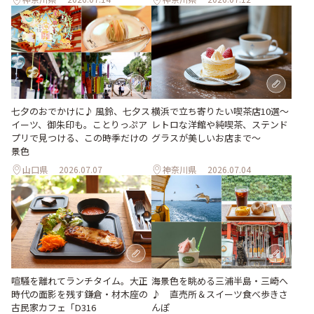
七夕のおでかけに♪ 風鈴、七夕ス
横浜で立ち寄りたい喫茶店10選～
イーツ、御朱印も。ことりっぷア
レトロな洋館や純喫茶、ステンド
プリで見つける、この時季だけの
グラスが美しいお店まで～
景色
山口県
2026.07.07
神奈川県
2026.07.04
喧騒を離れてランチタイム。大正
海景色を眺める三浦半島・三崎へ
時代の面影を残す鎌倉・材木座の
♪ 直売所＆スイーツ食べ歩きさ
古民家カフェ「D316
んぽ