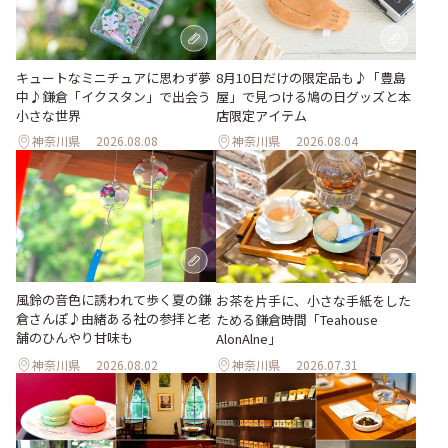
キュートなミニチュアに思わず夢
8月10日だけの限定品も♪「豊島
中♪鎌倉「イクスタン」で出会う
屋」で見つける鳩の日グッズと本
小さな世界
店限定アイテム
神奈川県
2026.08.08
神奈川県
2026.08.04
風鈴の音色に誘われて歩く夏の鎌
お茶を片手に、小さな手紙をした
倉さんぽ♪由緒ある社の参拝と老
ためる鎌倉時間「Teahouse
舗のひんやり甘味も
AlonAlne」
神奈川県
2026.08.02
神奈川県
2026.07.31