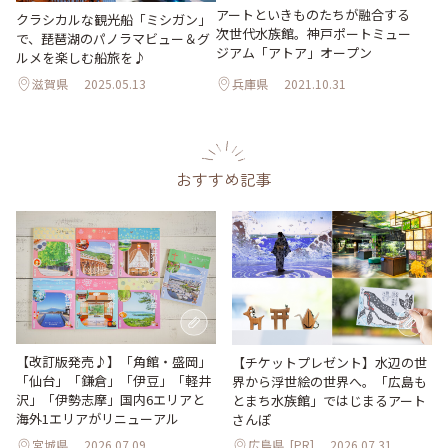
アートといきものたちが融合する
クラシカルな観光船「ミシガン」
次世代水族館。神戸ポートミュー
で、琵琶湖のパノラマビュー＆グ
ジアム「アトア」オープン
ルメを楽しむ船旅を♪
滋賀県
2025.05.13
兵庫県
2021.10.31
おすすめ記事
【改訂版発売♪】「角館・盛岡」
【チケットプレゼント】水辺の世
「仙台」「鎌倉」「伊豆」「軽井
界から浮世絵の世界へ。「広島も
沢」「伊勢志摩」国内6エリアと
とまち水族館」ではじまるアート
海外1エリアがリニューアル
さんぽ
宮城県
2026.07.09
広島県
[PR]
2026.07.31