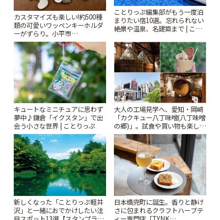
ことりっぷ編集部がもう一度泊
カスタマイズも楽しい!約500種
まりたい宿10選。忘れられない
類の可愛いワッペンキーホルダ
絶景や温泉、名建築まで | こと
ーがずらり。小平市
りっぷ
「Kimamaya T&K」 | ことりっ
ぷ
キュートなミニチュアに思わず
大人の工場見学へ、愛知・岡崎
夢中♪鎌倉「イクスタン」で出
「カクキュー八丁味噌(八丁味噌
会う小さな世界 | ことりっぷ
の郷)」。試食や買い物も楽しみ
♪ | ことりっぷ
新しくなった「ことりっぷ軽井
日本橋兜町に誕生。香りと静け
沢」と一緒におでかけしたい注
さに包まれるクラフトハーブテ
目スポット13選【スタンプラリ
ィー専門店「TYNK