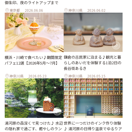
御朱印、夜のライトアップまで
東京都
2026.06.06
神奈川県
2026.06.02
鎌倉の古民家に泊まる♪観光と暮
横浜・川崎で食べたい♪期間限定
らしのあいだを体験する1泊2日の
パフェ12選【2026年5月～7月】
長谷街あるき
神奈川県
2026.05.23
神奈川県
2026.05.15
湯河原の森深くで見つけた♪ 水辺
世界に一つだけのインク作り体験
の隠れ家で過ごす、癒やしのラン
♪ 湯河原の日帰り温泉でゆるりア