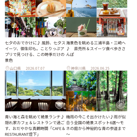
七夕のおでかけに♪ 風鈴、七夕ス
海景色を眺める三浦半島・三崎へ
イーツ、御朱印も。ことりっぷア
♪ 直売所＆スイーツ食べ歩きさ
プリで見つける、この時季だけの
んぽ
景色
山口県
2026.07.07
神奈川県
2026.06.25
梅雨の今こそ出かけたい♪雨が似
青い海と森を眺めて絶景ランチ♪
合う全国の絶景スポット6選～モ
隠れ家カフェ＆レストランで過ご
ネの庭から神秘的な青の参道まで
す、おだやかな真鶴時間「CAFE＆
～
RESTAURANT燈下」