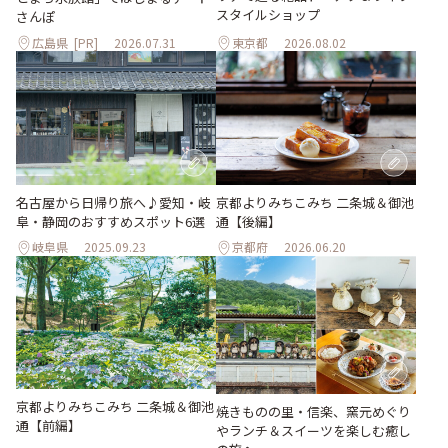
スタイルショップ
さんぽ
広島県
[PR]
2026.07.31
東京都
2026.08.02
名古屋から日帰り旅へ♪愛知・岐
京都よりみちこみち 二条城＆御池
阜・静岡のおすすめスポット6選
通【後編】
岐阜県
2025.09.23
京都府
2026.06.20
京都よりみちこみち 二条城＆御池
焼きものの里・信楽、窯元めぐり
通【前編】
やランチ＆スイーツを楽しむ癒し