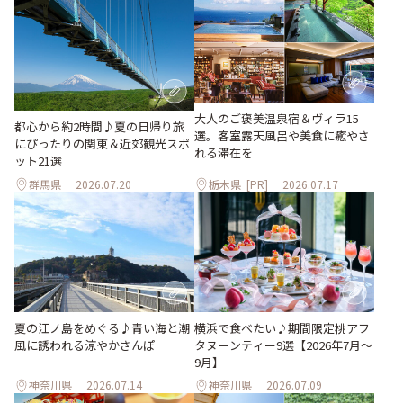
大人のご褒美温泉宿＆ヴィラ15
都心から約2時間♪夏の日帰り旅
選。客室露天風呂や美食に癒やさ
にぴったりの関東＆近郊観光スポ
れる滞在を
ット21選
群馬県
2026.07.20
栃木県
[PR]
2026.07.17
夏の江ノ島をめぐる♪青い海と潮
横浜で食べたい♪期間限定桃アフ
風に誘われる涼やかさんぽ
タヌーンティー9選【2026年7月～
9月】
神奈川県
2026.07.14
神奈川県
2026.07.09