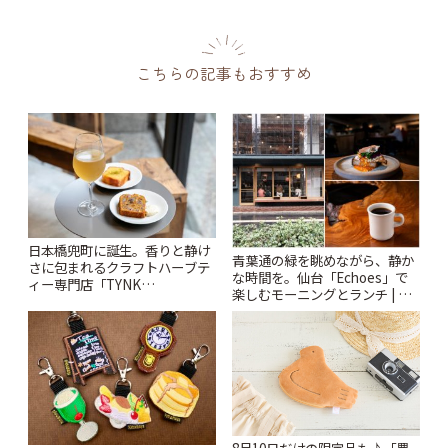
こちらの記事もおすすめ
日本橋兜町に誕生。香りと静け
青葉通の緑を眺めながら、静か
さに包まれるクラフトハーブテ
な時間を。仙台「Echoes」で
ィー専門店「TYNK
楽しむモーニングとランチ | こ
Kabutocho」 | ことりっぷ
とりっぷ