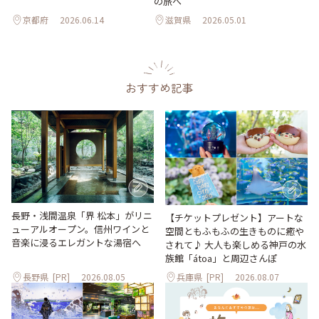
の旅へ
京都府
2026.06.14
滋賀県
2026.05.01
おすすめ記事
長野・浅間温泉「界 松本」がリニ
【チケットプレゼント】アートな
ューアルオープン。信州ワインと
空間ともふもふの生きものに癒や
音楽に浸るエレガントな湯宿へ
されて♪ 大人も楽しめる神戸の水
族館「átoa」と周辺さんぽ
長野県
[PR]
2026.08.05
兵庫県
[PR]
2026.08.07