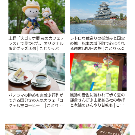
上野「大ゴッホ展 夜のカフェテ
レトロな蔵造りの街並みと国宝
ラス」で見つけた、オリジナル
の城。松本の城下町で心ほぐれ
限定グッズ10選 | ことりっぷ
る週末1泊2日の旅 | ことりっぷ
風鈴の音色に誘われて歩く夏の
パノラマの眺めも素敵♪行列が
鎌倉さんぽ♪由緒ある社の参拝
できる国分寺の人気カフェ「コ
と老舗のひんやり甘味も | こと
クテル堂コーヒー」 | ことりっ
りっぷ
ぷ