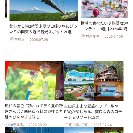
さ
横浜で食べたい♪期間限定桃
都心から約2時間♪夏の日帰り旅にぴっ
ん
ーンティー9選【2026年7月～
たりの関東＆近郊観光スポット21選
神奈川県
2026.07.09
群馬県
2026.07.20
風鈴の音色に誘われて歩く夏の鎌
自由気ままな夏旅へ♪プールや
倉さんぽ♪由緒ある社の参拝と老
BBQが楽しめる、爽快な森のコテ
舗のひんやり甘味も
ージ＆リゾート15選
神奈川県
2026.08.02
栃木県
[PR]
2026.07.24