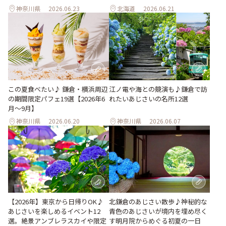
神奈川県
2026.06.23
北海道
2026.06.21
この夏食べたい♪ 鎌倉・横浜周辺
江ノ電や海との競演も♪鎌倉で訪
の期間限定パフェ19選【2026年6
れたいあじさいの名所12選
月～9月】
神奈川県
2026.06.20
神奈川県
2026.06.07
【2026年】東京から日帰りOK♪
北鎌倉のあじさい散歩♪神秘的な
あじさいを楽しめるイベント12
青色のあじさいが境内を埋め尽く
選。絶景アンブレラスカイや限定
す明月院からめぐる初夏の一日