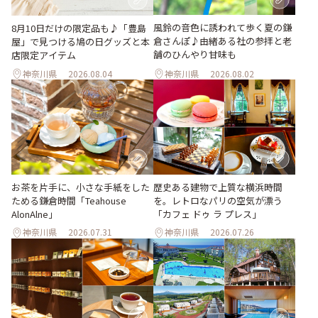
風鈴の音色に誘われて歩く夏の鎌
8月10日だけの限定品も♪「豊島
倉さんぽ♪由緒ある社の参拝と老
屋」で見つける鳩の日グッズと本
舗のひんやり甘味も
店限定アイテム
神奈川県
2026.08.04
神奈川県
2026.08.02
お茶を片手に、小さな手紙をした
歴史ある建物で上質な横浜時間
ためる鎌倉時間「Teahouse
を。レトロなパリの空気が漂う
AlonAlne」
「カフェ ドゥ ラ プレス」
神奈川県
2026.07.31
神奈川県
2026.07.26