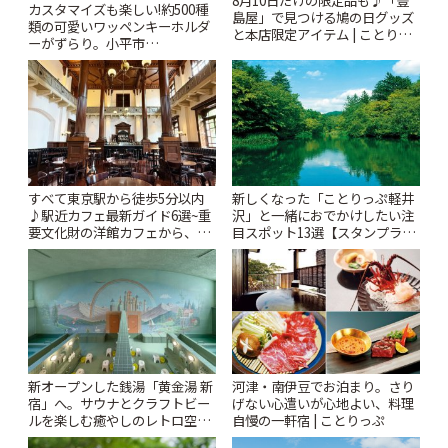
8月10日だけの限定品も♪「豊
カスタマイズも楽しい!約500種
島屋」で見つける鳩の日グッズ
類の可愛いワッペンキーホルダ
と本店限定アイテム | ことりっ
ーがずらり。小平市
ぷ
「Kimamaya T&K」 | ことりっ
ぷ
すべて東京駅から徒歩5分以内
新しくなった「ことりっぷ軽井
♪駅近カフェ最新ガイド6選~重
沢」と一緒におでかけしたい注
要文化財の洋館カフェから、改
目スポット13選【スタンプラリ
札すぐのレトロ喫茶まで~ | こと
ー開催中】 | ことりっぷ
りっぷ
新オープンした銭湯「黄金湯 新
河津・南伊豆でお泊まり。さり
宿」へ。サウナとクラフトビー
げない心遣いが心地よい、料理
ルを楽しむ癒やしのレトロ空間
自慢の一軒宿 | ことりっぷ
| ことりっぷ