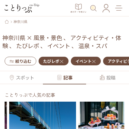
ガイド・マガジン
神奈川県
神奈川県
×
風景・景色
、
アクティビティ・体
験
、
たびレポ
、
イベント
、
温泉・スパ
絞り込む
たびレポ
イベント
アクティビ
スポット
記事
投稿
ことりっぷで人気の記事