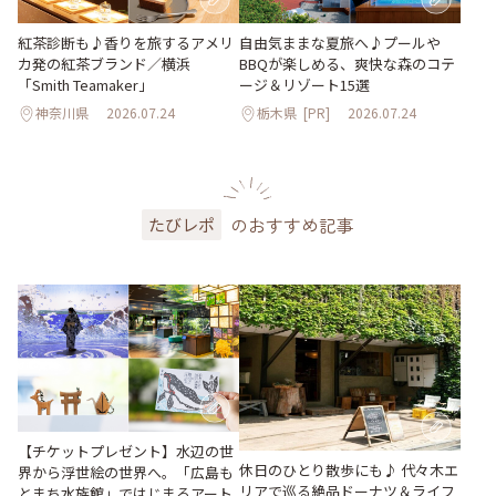
紅茶診断も♪香りを旅するアメリ
自由気ままな夏旅へ♪プールや
カ発の紅茶ブランド／横浜
BBQが楽しめる、爽快な森のコテ
「Smith Teamaker」
ージ＆リゾート15選
神奈川県
2026.07.24
栃木県
[PR]
2026.07.24
のおすすめ記事
たびレポ
【チケットプレゼント】水辺の世
休日のひとり散歩にも♪ 代々木エ
界から浮世絵の世界へ。「広島も
リアで巡る絶品ドーナツ＆ライフ
とまち水族館」ではじまるアート