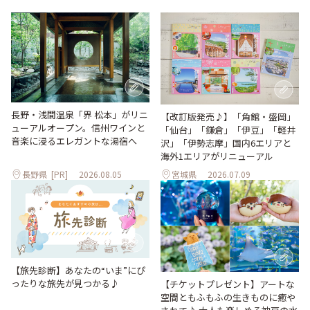
長野・浅間温泉「界 松本」がリニ
【改訂版発売♪】「角館・盛岡」
ューアルオープン。信州ワインと
「仙台」「鎌倉」「伊豆」「軽井
音楽に浸るエレガントな湯宿へ
沢」「伊勢志摩」国内6エリアと
海外1エリアがリニューアル
長野県
[PR]
2026.08.05
宮城県
2026.07.09
【旅先診断】あなたの“いま”にぴ
ったりな旅先が見つかる♪
【チケットプレゼント】アートな
空間ともふもふの生きものに癒や