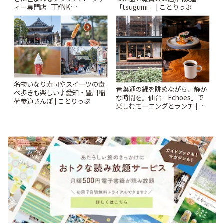
ィー専門店「TYNK
「tsugumi」 | ことりっぷ
Kabutocho」 | ことりっぷ
名物いなり寿司やスイーツの食
青葉通の緑を眺めながら、静か
べ歩きも楽しい♪愛知・豊川稲
な時間を。仙台「Echoes」で
荷参道さんぽ | ことりっぷ
楽しむモーニングとランチ | こ
とりっぷ