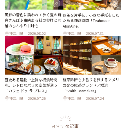
風鈴の音色に誘われて歩く夏の鎌
お茶を片手に、小さな手紙をした
倉さんぽ♪由緒ある社の参拝と老
ためる鎌倉時間「Teahouse
舗のひんやり甘味も
AlonAlne」
神奈川県
2026.08.02
神奈川県
2026.07.31
歴史ある建物で上質な横浜時間
紅茶診断も♪香りを旅するアメリ
を。レトロなパリの空気が漂う
カ発の紅茶ブランド／横浜
「カフェ ドゥ ラ プレス」
「Smith Teamaker」
神奈川県
2026.07.26
神奈川県
2026.07.24
おすすめ記事