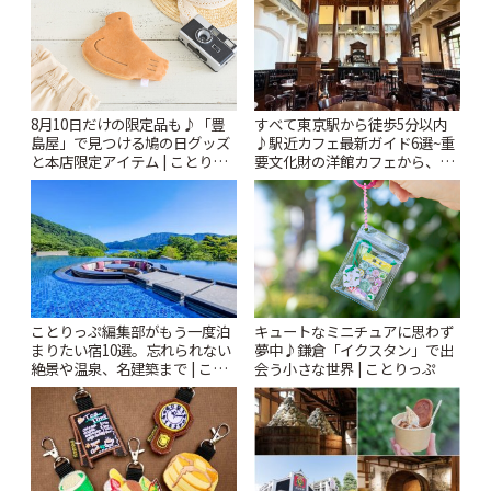
すべて東京駅から徒歩5分以内
8月10日だけの限定品も♪「豊
♪駅近カフェ最新ガイド6選~重
島屋」で見つける鳩の日グッズ
要文化財の洋館カフェから、改
と本店限定アイテム | ことりっ
札すぐのレトロ喫茶まで~ | こと
ぷ
りっぷ
ことりっぷ編集部がもう一度泊
キュートなミニチュアに思わず
まりたい宿10選。忘れられない
夢中♪鎌倉「イクスタン」で出
絶景や温泉、名建築まで | こと
会う小さな世界 | ことりっぷ
りっぷ