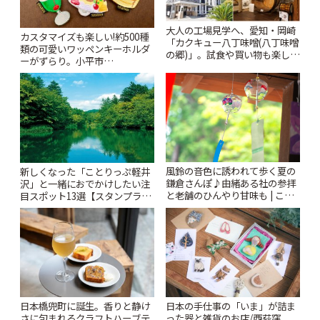
大人の工場見学へ、愛知・岡崎
カスタマイズも楽しい!約500種
「カクキュー八丁味噌(八丁味噌
類の可愛いワッペンキーホルダ
の郷)」。試食や買い物も楽しみ
ーがずらり。小平市
♪ | ことりっぷ
「Kimamaya T&K」 | ことりっ
ぷ
風鈴の音色に誘われて歩く夏の
新しくなった「ことりっぷ軽井
鎌倉さんぽ♪由緒ある社の参拝
沢」と一緒におでかけしたい注
と老舗のひんやり甘味も | こと
目スポット13選【スタンプラリ
りっぷ
ー開催中】 | ことりっぷ
日本橋兜町に誕生。香りと静け
日本の手仕事の「いま」が詰ま
さに包まれるクラフトハーブテ
った器と雑貨のお店/西荻窪