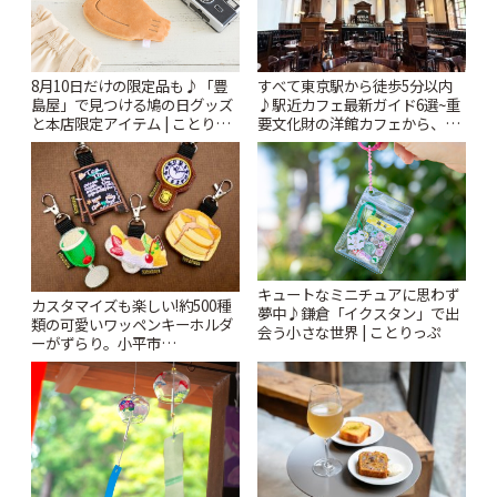
すべて東京駅から徒歩5分以内
8月10日だけの限定品も♪「豊
♪駅近カフェ最新ガイド6選~重
島屋」で見つける鳩の日グッズ
要文化財の洋館カフェから、改
と本店限定アイテム | ことりっ
札すぐのレトロ喫茶まで~ | こと
ぷ
りっぷ
キュートなミニチュアに思わず
カスタマイズも楽しい!約500種
夢中♪鎌倉「イクスタン」で出
類の可愛いワッペンキーホルダ
会う小さな世界 | ことりっぷ
ーがずらり。小平市
「Kimamaya T&K」 | ことりっ
ぷ