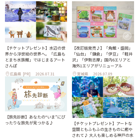
【改訂版発売♪】「角館・盛岡」
【チケットプレゼント】水辺の世
「仙台」「鎌倉」「伊豆」「軽井
界から浮世絵の世界へ。「広島も
沢」「伊勢志摩」国内6エリアと
とまち水族館」ではじまるアート
海外1エリアがリニューアル
さんぽ
広島県
[PR]
2026.07.31
宮城県
2026.07.09
【旅先診断】あなたの“いま”にぴ
ったりな旅先が見つかる♪
【チケットプレゼント】アートな
空間ともふもふの生きものに癒や
されて♪ 大人も楽しめる神戸の水