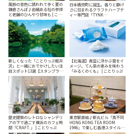
風鈴の音色に誘われて歩く夏の
日本橋兜町に誕生。香りと静け
鎌倉さんぽ♪由緒ある社の参拝
さに包まれるクラフトハーブテ
と老舗のひんやり甘味も | こと
ィー専門店「TYNK
りっぷ
Kabutocho」 | ことりっぷ
新しくなった「ことりっぷ軽井
【北海道】青空に浮かぶ雲をイ
沢」と一緒におでかけしたい注
メージ。てん菜の恵みを味わう
目スポット13選【スタンプラリ
「みるくのくも」 | ことりっぷ
ー開催中】 | ことりっぷ
歴史建築のレトロなシャンデリ
東京駅直結♪新丸ビル「真不同
アの下で過ごす横浜のカフェ時
HONG KONG TEA ROOM
間「CRAFT. 」 | ことりっぷ
1946」で楽しむ香港スタイルの
アフタヌーンティー | ことりっ