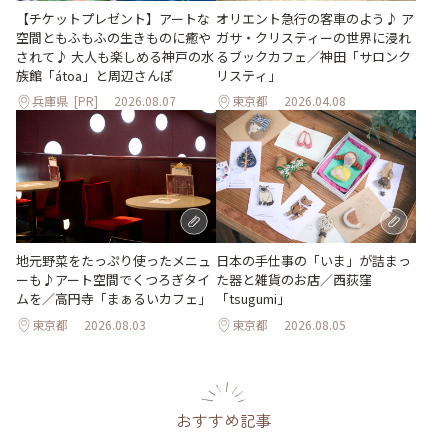
【チケットプレゼント】アートな
オリエント急行の客車のよう♪ ア
空間ともふもふの生きものに癒や
ガサ・クリスティーの世界に浸れ
されて♪ 大人も楽しめる神戸の水
るブックカフェ／神田「サロンク
族館「átoa」と周辺さんぽ
リスティ」
兵庫県
[PR]
2026.08.07
東京都
2026.04.08
地元野菜をたっぷり使ったメニュ
日本の手仕事の「いま」が詰まっ
ーも♪アート空間でくつろぎタイ
た器と雑貨のお店／西荻窪
ムを／高円寺「まぁるいカフェ」
「tsugumi」
東京都
2026.08.03
東京都
2026.08.05
おすすめ記事