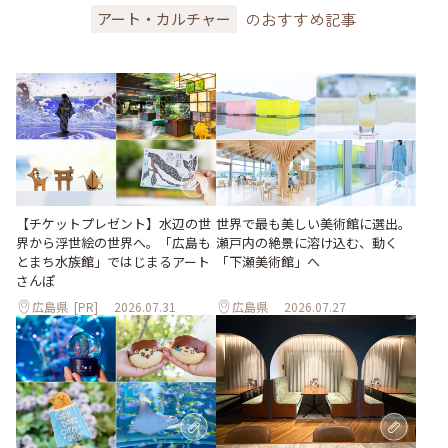
のおすすめ記事
アート・カルチャー
世界で最も美しい美術館に選出。
【チケットプレゼント】水辺の世
瀬戸内の絶景に溶け込む、動く
界から浮世絵の世界へ。「広島も
「下瀬美術館」へ
とまち水族館」ではじまるアート
さんぽ
広島県
[PR]
2026.07.31
広島県
2026.07.27