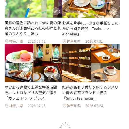
風鈴の音色に誘われて歩く夏の鎌
お茶を片手に、小さな手紙をした
倉さんぽ♪由緒ある社の参拝と老
ためる鎌倉時間「Teahouse
舗のひんやり甘味も
AlonAlne」
神奈川県
2026.08.02
神奈川県
2026.07.31
歴史ある建物で上質な横浜時間
紅茶診断も♪香りを旅するアメリ
を。レトロなパリの空気が漂う
カ発の紅茶ブランド／横浜
「カフェ ドゥ ラ プレス」
「Smith Teamaker」
神奈川県
2026.07.26
神奈川県
2026.07.24