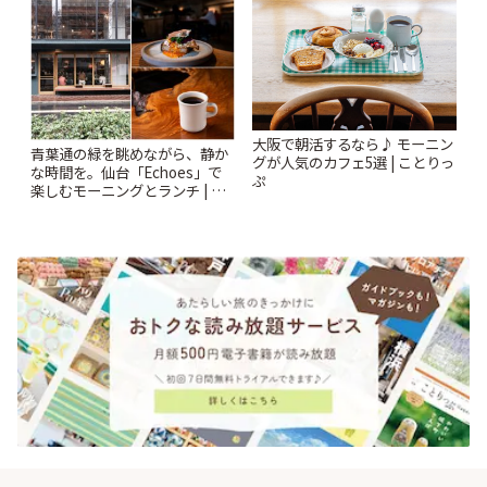
ぷ
大阪で朝活するなら♪ モーニン
青葉通の緑を眺めながら、静か
グが人気のカフェ5選 | ことりっ
な時間を。仙台「Echoes」で
ぷ
楽しむモーニングとランチ | こ
とりっぷ