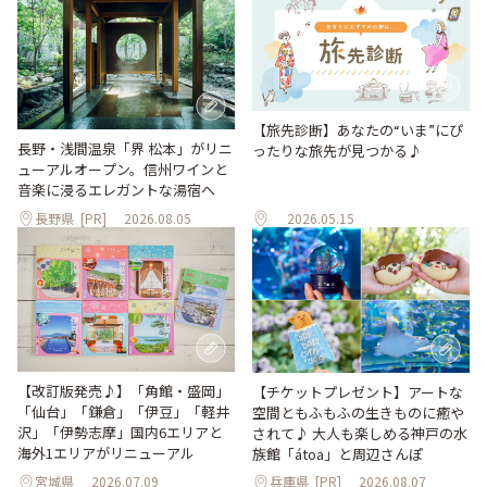
【旅先診断】あなたの“いま”にぴ
長野・浅間温泉「界 松本」がリニ
ったりな旅先が見つかる♪
ューアルオープン。信州ワインと
音楽に浸るエレガントな湯宿へ
長野県
[PR]
2026.08.05
2026.05.15
【改訂版発売♪】「角館・盛岡」
【チケットプレゼント】アートな
「仙台」「鎌倉」「伊豆」「軽井
空間ともふもふの生きものに癒や
沢」「伊勢志摩」国内6エリアと
されて♪ 大人も楽しめる神戸の水
海外1エリアがリニューアル
族館「átoa」と周辺さんぽ
宮城県
2026.07.09
兵庫県
[PR]
2026.08.07