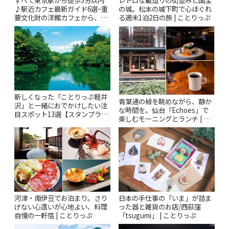
すべて東京駅から徒歩5分以内
レトロな蔵造りの街並みと国宝
♪駅近カフェ最新ガイド6選~重
の城。松本の城下町で心ほぐれ
要文化財の洋館カフェから、改
る週末1泊2日の旅 | ことりっぷ
札すぐのレトロ喫茶まで~ | こと
りっぷ
新しくなった「ことりっぷ軽井
青葉通の緑を眺めながら、静か
沢」と一緒におでかけしたい注
な時間を。仙台「Echoes」で
目スポット13選【スタンプラリ
楽しむモーニングとランチ | こ
ー開催中】 | ことりっぷ
とりっぷ
河津・南伊豆でお泊まり。さり
日本の手仕事の「いま」が詰ま
げない心遣いが心地よい、料理
った器と雑貨のお店/西荻窪
自慢の一軒宿 | ことりっぷ
「tsugumi」 | ことりっぷ