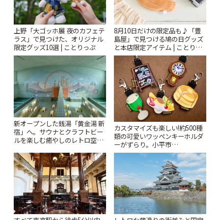
上野「大ゴッホ展 夜のカフェテ
8月10日だけの限定品も♪「豊
ラス」で見つけた、オリジナル
島屋」で見つける鳩の日グッズ
限定グッズ10選 | ことりっぷ
と本店限定アイテム | ことりっ
ぷ
新オープンした銭湯「黄金湯 新
カスタマイズも楽しい!約500種
宿」へ。サウナとクラフトビー
類の可愛いワッペンキーホルダ
ルを楽しむ癒やしのレトロ空間
ーがずらり。小平市
| ことりっぷ
「Kimamaya T&K」 | ことりっ
ぷ