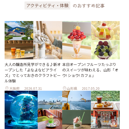
のおすすめ記事
アクティビティ・体験
大人の醸造所見学ができる♪新オ
本日オープン! フルーツたっぷり
ープンした「よなよなビアライ
のスイーツが味わえる、山形「オ
ズ」でとっておきのクラフトビー
ウ! ショウ! カフェ」
ル体験
大阪府
2026.07.31
山形県
2017.05.20