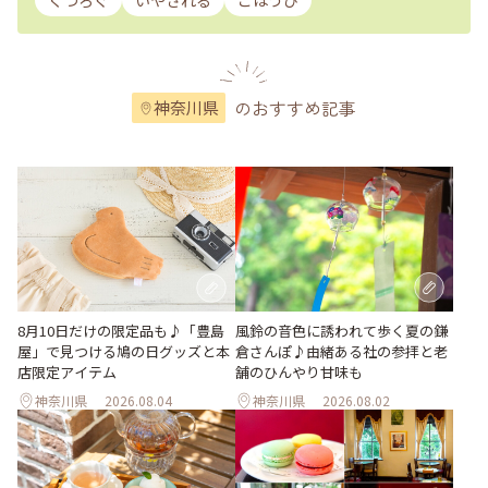
くつろぐ
いやされる
ごほうび
のおすすめ記事
神奈川県
風鈴の音色に誘われて歩く夏の鎌
8月10日だけの限定品も♪「豊島
倉さんぽ♪由緒ある社の参拝と老
屋」で見つける鳩の日グッズと本
舗のひんやり甘味も
店限定アイテム
神奈川県
2026.08.04
神奈川県
2026.08.02