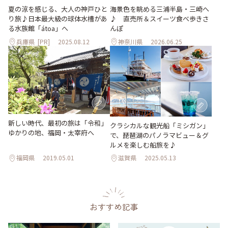
夏の涼を感じる、大人の神戸ひと
海景色を眺める三浦半島・三崎へ
り旅♪日本最大級の球体水槽があ
♪ 直売所＆スイーツ食べ歩きさ
る水族館「átoa」へ
んぽ
兵庫県
[PR]
2025.08.12
神奈川県
2026.06.25
新しい時代、最初の旅は「令和」
クラシカルな観光船「ミシガン」
ゆかりの地、福岡・太宰府へ
で、琵琶湖のパノラマビュー＆グ
ルメを楽しむ船旅を♪
福岡県
2019.05.01
滋賀県
2025.05.13
おすすめ記事