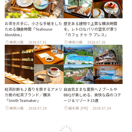
お茶を片手に、小さな手紙をした
歴史ある建物で上質な横浜時間
ためる鎌倉時間「Teahouse
を。レトロなパリの空気が漂う
AlonAlne」
「カフェ ドゥ ラ プレス」
神奈川県
2026.07.31
神奈川県
2026.07.26
紅茶診断も♪香りを旅するアメリ
自由気ままな夏旅へ♪プールや
カ発の紅茶ブランド／横浜
BBQが楽しめる、爽快な森のコテ
「Smith Teamaker」
ージ＆リゾート15選
神奈川県
2026.07.24
栃木県
[PR]
2026.07.24