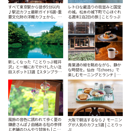
すべて東京駅から徒歩5分以内
レトロな蔵造りの街並みと国宝
♪駅近カフェ最新ガイド6選~重
の城。松本の城下町で心ほぐれ
要文化財の洋館カフェから、改
る週末1泊2日の旅 | ことりっぷ
札すぐのレトロ喫茶まで~ | こと
りっぷ
新しくなった「ことりっぷ軽井
青葉通の緑を眺めながら、静か
沢」と一緒におでかけしたい注
な時間を。仙台「Echoes」で
目スポット13選【スタンプラリ
楽しむモーニングとランチ | こ
ー開催中】 | ことりっぷ
とりっぷ
風鈴の音色に誘われて歩く夏の
大阪で朝活するなら♪ モーニン
鎌倉さんぽ♪由緒ある社の参拝
グが人気のカフェ5選 | ことりっ
と老舗のひんやり甘味も | こと
ぷ