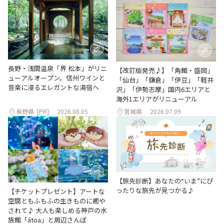
長野・浅間温泉「界 松本」がリニ
【改訂版発売♪】「角館・盛岡」
ューアルオープン。信州ワインと
「仙台」「鎌倉」「伊豆」「軽井
音楽に浸るエレガントな湯宿へ
沢」「伊勢志摩」国内6エリアと
海外1エリアがリニューアル
長野県
[PR]
2026.08.05
宮城県
2026.07.09
【旅先診断】あなたの“いま”にぴ
ったりな旅先が見つかる♪
【チケットプレゼント】アートな
空間ともふもふの生きものに癒や
されて♪ 大人も楽しめる神戸の水
族館「átoa」と周辺さんぽ