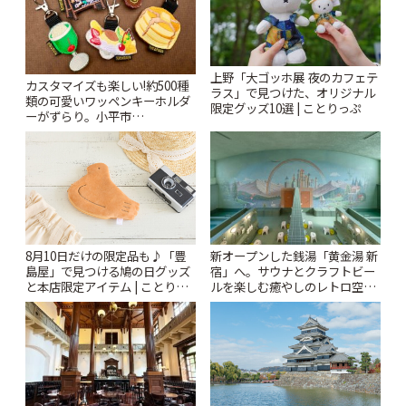
上野「大ゴッホ展 夜のカフェテ
カスタマイズも楽しい!約500種
ラス」で見つけた、オリジナル
類の可愛いワッペンキーホルダ
限定グッズ10選 | ことりっぷ
ーがずらり。小平市
「Kimamaya T&K」 | ことりっ
ぷ
新オープンした銭湯「黄金湯 新
8月10日だけの限定品も♪「豊
宿」へ。サウナとクラフトビー
島屋」で見つける鳩の日グッズ
ルを楽しむ癒やしのレトロ空間
と本店限定アイテム | ことりっ
| ことりっぷ
ぷ