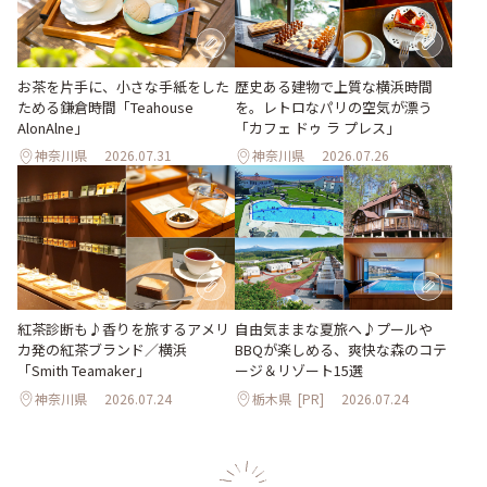
お茶を片手に、小さな手紙をした
歴史ある建物で上質な横浜時間
ためる鎌倉時間「Teahouse
を。レトロなパリの空気が漂う
AlonAlne」
「カフェ ドゥ ラ プレス」
神奈川県
2026.07.31
神奈川県
2026.07.26
紅茶診断も♪香りを旅するアメリ
自由気ままな夏旅へ♪プールや
カ発の紅茶ブランド／横浜
BBQが楽しめる、爽快な森のコテ
「Smith Teamaker」
ージ＆リゾート15選
神奈川県
2026.07.24
栃木県
[PR]
2026.07.24