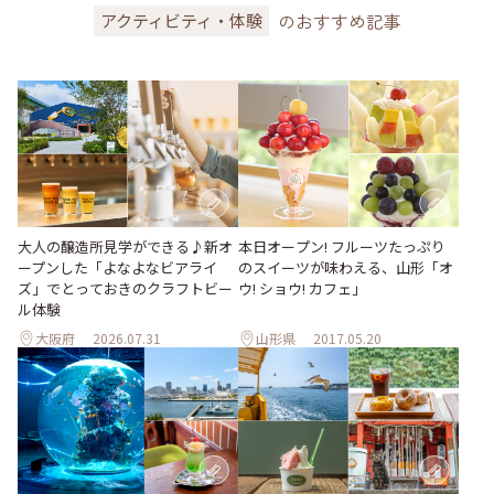
のおすすめ記事
アクティビティ・体験
大人の醸造所見学ができる♪新オ
本日オープン! フルーツたっぷり
ープンした「よなよなビアライ
のスイーツが味わえる、山形「オ
ズ」でとっておきのクラフトビー
ウ! ショウ! カフェ」
ル体験
大阪府
2026.07.31
山形県
2017.05.20