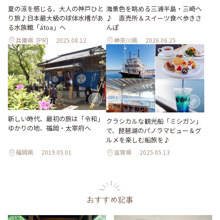
夏の涼を感じる、大人の神戸ひと
海景色を眺める三浦半島・三崎へ
り旅♪日本最大級の球体水槽があ
♪ 直売所＆スイーツ食べ歩きさ
る水族館「átoa」へ
んぽ
兵庫県
[PR]
2025.08.12
神奈川県
2026.06.25
新しい時代、最初の旅は「令和」
クラシカルな観光船「ミシガン」
ゆかりの地、福岡・太宰府へ
で、琵琶湖のパノラマビュー＆グ
ルメを楽しむ船旅を♪
福岡県
2019.05.01
滋賀県
2025.05.13
おすすめ記事