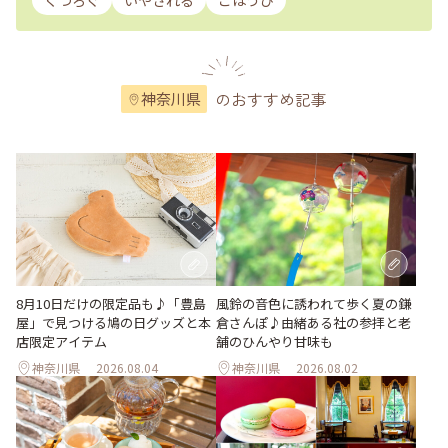
くつろぐ
いやされる
ごほうび
のおすすめ記事
神奈川県
風鈴の音色に誘われて歩く夏の鎌
8月10日だけの限定品も♪「豊島
倉さんぽ♪由緒ある社の参拝と老
屋」で見つける鳩の日グッズと本
舗のひんやり甘味も
店限定アイテム
神奈川県
2026.08.04
神奈川県
2026.08.02