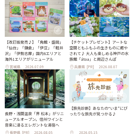
【改訂版発売♪】「角館・盛岡」
【チケットプレゼント】アートな
「仙台」「鎌倉」「伊豆」「軽井
空間ともふもふの生きものに癒や
沢」「伊勢志摩」国内6エリアと
されて♪ 大人も楽しめる神戸の水
海外1エリアがリニューアル
族館「átoa」と周辺さんぽ
宮城県
2026.07.09
兵庫県
[PR]
2026.08.07
【旅先診断】あなたの“いま”にぴ
長野・浅間温泉「界 松本」がリニ
ったりな旅先が見つかる♪
ューアルオープン。信州ワインと
音楽に浸るエレガントな湯宿へ
長野県
[PR]
2026.08.05
2026.05.15