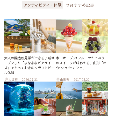
のおすすめ記事
アクティビティ・体験
大人の醸造所見学ができる♪新オ
本日オープン! フルーツたっぷり
ープンした「よなよなビアライ
のスイーツが味わえる、山形「オ
ズ」でとっておきのクラフトビー
ウ! ショウ! カフェ」
ル体験
大阪府
2026.07.31
山形県
2017.05.20