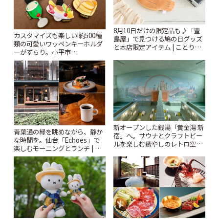
8月10日だけの限定品も♪「豊
カスタマイズも楽しい!約500種
島屋」で見つける鳩の日グッズ
類の可愛いワッペンキーホルダ
と本店限定アイテム | ことりっ
ーがずらり。小平市
ぷ
「Kimamaya T&K」 | ことりっ
ぷ
新オープンした銭湯「黄金湯 新
青葉通の緑を眺めながら、静か
宿」へ。サウナとクラフトビー
な時間を。仙台「Echoes」で
ルを楽しむ癒やしのレトロ空間
楽しむモーニングとランチ | こ
| ことりっぷ
とりっぷ