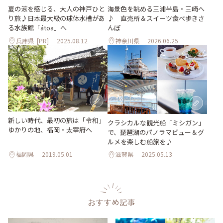
夏の涼を感じる、大人の神戸ひと
海景色を眺める三浦半島・三崎へ
り旅♪日本最大級の球体水槽があ
♪ 直売所＆スイーツ食べ歩きさ
る水族館「átoa」へ
んぽ
兵庫県
[PR]
2025.08.12
神奈川県
2026.06.25
新しい時代、最初の旅は「令和」
クラシカルな観光船「ミシガン」
ゆかりの地、福岡・太宰府へ
で、琵琶湖のパノラマビュー＆グ
ルメを楽しむ船旅を♪
福岡県
2019.05.01
滋賀県
2025.05.13
おすすめ記事