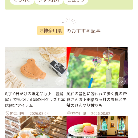
くつろぐ
いやされる
ごほうび
のおすすめ記事
神奈川県
風鈴の音色に誘われて歩く夏の鎌
8月10日だけの限定品も♪「豊島
倉さんぽ♪由緒ある社の参拝と老
屋」で見つける鳩の日グッズと本
舗のひんやり甘味も
店限定アイテム
神奈川県
2026.08.04
神奈川県
2026.08.02