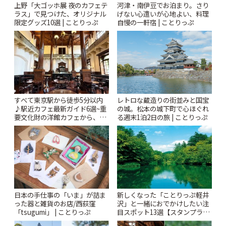
上野「大ゴッホ展 夜のカフェテ
河津・南伊豆でお泊まり。さり
ラス」で見つけた、オリジナル
げない心遣いが心地よい、料理
限定グッズ10選 | ことりっぷ
自慢の一軒宿 | ことりっぷ
すべて東京駅から徒歩5分以内
レトロな蔵造りの街並みと国宝
♪駅近カフェ最新ガイド6選~重
の城。松本の城下町で心ほぐれ
要文化財の洋館カフェから、改
る週末1泊2日の旅 | ことりっぷ
札すぐのレトロ喫茶まで~ | こと
りっぷ
日本の手仕事の「いま」が詰ま
新しくなった「ことりっぷ軽井
った器と雑貨のお店/西荻窪
沢」と一緒におでかけしたい注
「tsugumi」 | ことりっぷ
目スポット13選【スタンプラリ
ー開催中】 | ことりっぷ