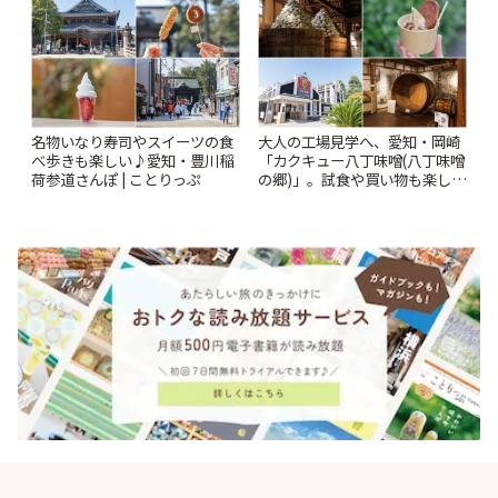
名物いなり寿司やスイーツの食
大人の工場見学へ、愛知・岡崎
べ歩きも楽しい♪愛知・豊川稲
「カクキュー八丁味噌(八丁味噌
荷参道さんぽ | ことりっぷ
の郷)」。試食や買い物も楽しみ
♪ | ことりっぷ