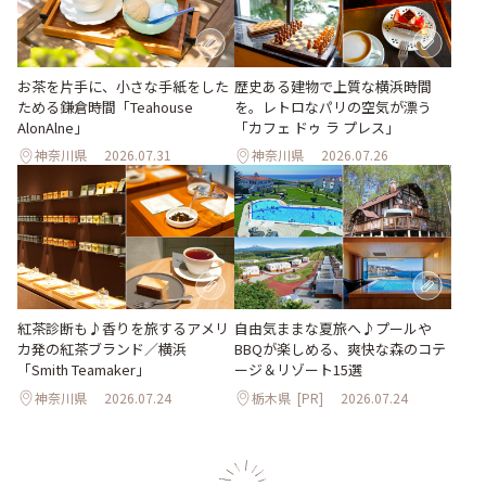
お茶を片手に、小さな手紙をした
歴史ある建物で上質な横浜時間
ためる鎌倉時間「Teahouse
を。レトロなパリの空気が漂う
AlonAlne」
「カフェ ドゥ ラ プレス」
神奈川県
2026.07.31
神奈川県
2026.07.26
紅茶診断も♪香りを旅するアメリ
自由気ままな夏旅へ♪プールや
カ発の紅茶ブランド／横浜
BBQが楽しめる、爽快な森のコテ
「Smith Teamaker」
ージ＆リゾート15選
神奈川県
2026.07.24
栃木県
[PR]
2026.07.24