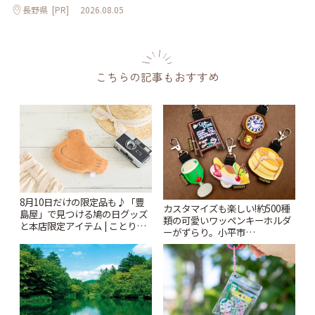
長野県
[PR]
2026.08.05
こちらの記事もおすすめ
8月10日だけの限定品も♪「豊
カスタマイズも楽しい!約500種
島屋」で見つける鳩の日グッズ
類の可愛いワッペンキーホルダ
と本店限定アイテム | ことりっ
ーがずらり。小平市
ぷ
「Kimamaya T&K」 | ことりっ
ぷ