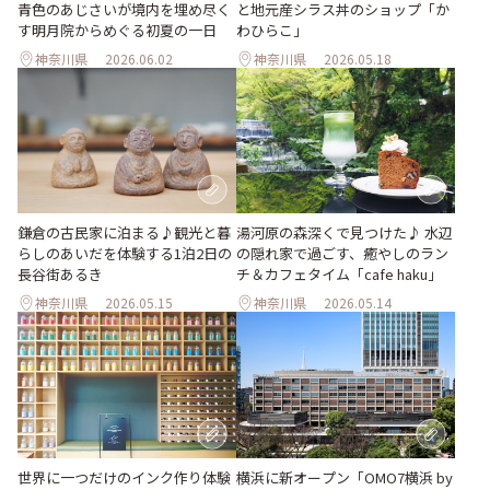
青色のあじさいが境内を埋め尽く
と地元産シラス丼のショップ「か
す明月院からめぐる初夏の一日
わひらこ」
神奈川県
2026.06.02
神奈川県
2026.05.18
鎌倉の古民家に泊まる♪観光と暮
湯河原の森深くで見つけた♪ 水辺
らしのあいだを体験する1泊2日の
の隠れ家で過ごす、癒やしのラン
長谷街あるき
チ＆カフェタイム「cafe haku」
神奈川県
2026.05.15
神奈川県
2026.05.14
世界に一つだけのインク作り体験
横浜に新オープン「OMO7横浜 by