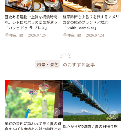
歴史ある建物で上質な横浜時間
紅茶診断も♪香りを旅するアメリ
を。レトロなパリの空気が漂う
カ発の紅茶ブランド／横浜
「カフェ ドゥ ラ プレス」
「Smith Teamaker」
神奈川県
2026.07.26
神奈川県
2026.07.24
のおすすめ記事
風景・景色
風鈴の音色に誘われて歩く夏の鎌
都心から約2時間♪夏の日帰り旅
倉さんぽ♪由緒ある社の参拝と老