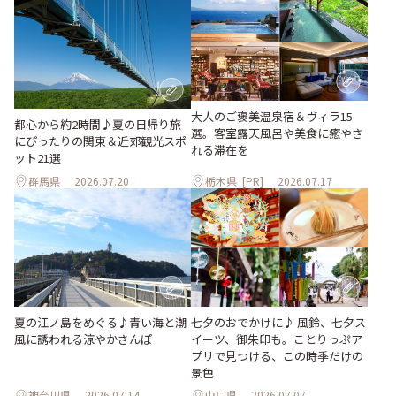
大人のご褒美温泉宿＆ヴィラ15
都心から約2時間♪夏の日帰り旅
選。客室露天風呂や美食に癒やさ
にぴったりの関東＆近郊観光スポ
れる滞在を
ット21選
群馬県
2026.07.20
栃木県
[PR]
2026.07.17
夏の江ノ島をめぐる♪青い海と潮
七夕のおでかけに♪ 風鈴、七夕ス
風に誘われる涼やかさんぽ
イーツ、御朱印も。ことりっぷア
プリで見つける、この時季だけの
景色
神奈川県
2026.07.14
山口県
2026.07.07