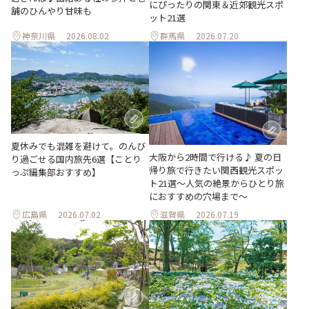
にぴったりの関東＆近郊観光スポ
舗のひんやり甘味も
ット21選
神奈川県
2026.08.02
群馬県
2026.07.20
夏休みでも混雑を避けて。のんび
大阪から2時間で行ける♪ 夏の日
り過ごせる国内旅先6選【ことり
帰り旅で行きたい関西観光スポッ
っぷ編集部おすすめ】
ト21選～人気の絶景からひとり旅
におすすめの穴場まで～
広島県
2026.07.02
滋賀県
2026.07.19