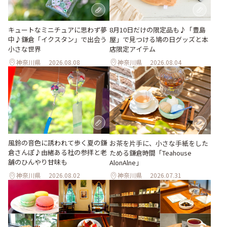
キュートなミニチュアに思わず夢
8月10日だけの限定品も♪「豊島
中♪鎌倉「イクスタン」で出会う
屋」で見つける鳩の日グッズと本
小さな世界
店限定アイテム
神奈川県
2026.08.08
神奈川県
2026.08.04
風鈴の音色に誘われて歩く夏の鎌
お茶を片手に、小さな手紙をした
倉さんぽ♪由緒ある社の参拝と老
ためる鎌倉時間「Teahouse
舗のひんやり甘味も
AlonAlne」
神奈川県
2026.08.02
神奈川県
2026.07.31