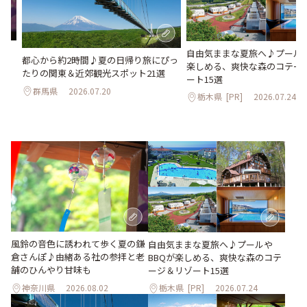
さ
自由気ままな夏旅へ♪プールや
都心から約2時間♪夏の日帰り旅にぴっ
ん
楽しめる、爽快な森のコテー
たりの関東＆近郊観光スポット21選
ート15選
群馬県
2026.07.20
栃木県
[PR]
2026.07.24
風鈴の音色に誘われて歩く夏の鎌
自由気ままな夏旅へ♪プールや
倉さんぽ♪由緒ある社の参拝と老
BBQが楽しめる、爽快な森のコテ
舗のひんやり甘味も
ージ＆リゾート15選
神奈川県
2026.08.02
栃木県
[PR]
2026.07.24