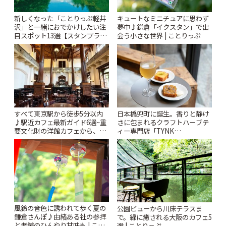
新しくなった「ことりっぷ軽井
キュートなミニチュアに思わず
沢」と一緒におでかけしたい注
夢中♪鎌倉「イクスタン」で出
目スポット13選【スタンプラリ
会う小さな世界 | ことりっぷ
ー開催中】 | ことりっぷ
すべて東京駅から徒歩5分以内
日本橋兜町に誕生。香りと静け
♪駅近カフェ最新ガイド6選~重
さに包まれるクラフトハーブテ
要文化財の洋館カフェから、改
ィー専門店「TYNK
札すぐのレトロ喫茶まで~ | こと
Kabutocho」 | ことりっぷ
りっぷ
風鈴の音色に誘われて歩く夏の
公園ビューから川床テラスま
鎌倉さんぽ♪由緒ある社の参拝
で。緑に癒される大阪のカフェ5
と老舗のひんやり甘味も | こと
選 | ことりっぷ