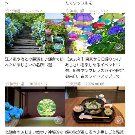
～
たてワッフルを
北海道
2026.06.21
神奈川県
2026.06.12
江ノ電や海との競演も♪鎌倉で訪
【2026年】東京から日帰りOK♪
れたいあじさいの名所12選
あじさいを楽しめるイベント12
選。絶景アンブレラスカイや限定
御朱印、夜のライトアップまで
神奈川県
2026.06.07
東京都
2026.06.06
北鎌倉のあじさい散歩♪神秘的な
蝶の紋が道しるべ♪手しごと雑貨