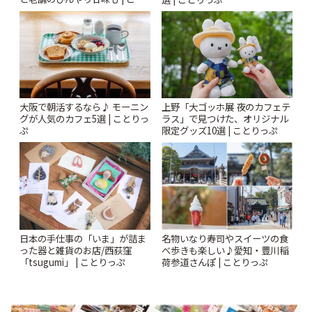
りっぷ
大阪で朝活するなら♪ モーニン
上野「大ゴッホ展 夜のカフェテ
グが人気のカフェ5選 | ことりっ
ラス」で見つけた、オリジナル
ぷ
限定グッズ10選 | ことりっぷ
日本の手仕事の「いま」が詰ま
名物いなり寿司やスイーツの食
った器と雑貨のお店/西荻窪
べ歩きも楽しい♪愛知・豊川稲
「tsugumi」 | ことりっぷ
荷参道さんぽ | ことりっぷ