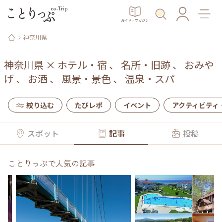
ガイド・マガジン
神奈川県
神奈川県
×
ホテル・宿
、
名所・旧跡
、
おみや
げ
、
お酒
、
風景・景色
、
温泉・スパ
絞り込む
たびレポ
イベント
アクティビティ
スポット
記事
投稿
ことりっぷで人気の記事