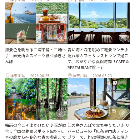
海景色を眺める三浦半島・三崎へ
青い海と森を眺めて絶景ランチ♪
♪ 直売所＆スイーツ食べ歩きさ
隠れ家カフェ＆レストランで過ご
んぽ
す、おだやかな真鶴時間「CAFE＆
RESTAURANT燈下」
神奈川県
2026.06.25
神奈川県
2026.06.23
梅雨の今こそ出かけたい♪雨が似
江の島さんぽで立ち寄りたい♪ リ
合う全国の絶景スポット6選～モ
バービューの「紅茶専門店ディン
ネの庭から神秘的な青の参道まで
ブラ」で、約30種類の紅茶と焼き