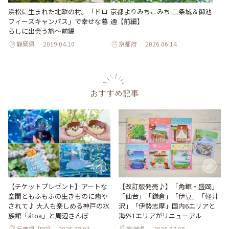
浜松に生まれた北欧の村。「ドロ
京都よりみちこみち 二条城＆御池
フィーズキャンパス」で幸せな暮
通【前編】
らしに出会う旅～前編
静岡県
2019.04.10
京都府
2026.06.14
おすすめ記事
【改訂版発売♪】「角館・盛岡」
【チケットプレゼント】アートな
「仙台」「鎌倉」「伊豆」「軽井
空間ともふもふの生きものに癒や
沢」「伊勢志摩」国内6エリアと
されて♪ 大人も楽しめる神戸の水
海外1エリアがリニューアル
族館「átoa」と周辺さんぽ
兵庫県
[PR]
2026.08.07
宮城県
2026.07.09