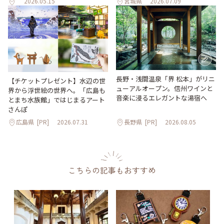
2026.05.15
宮城県
2026.07.09
長野・浅間温泉「界 松本」がリニ
【チケットプレゼント】水辺の世
ューアルオープン。信州ワインと
界から浮世絵の世界へ。「広島も
音楽に浸るエレガントな湯宿へ
とまち水族館」ではじまるアート
さんぽ
広島県
[PR]
2026.07.31
長野県
[PR]
2026.08.05
こちらの記事もおすすめ