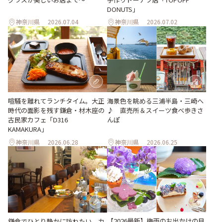
DONUTS」
神奈川県
2026.07.04
神奈川県
2026.07.02
喧騒を離れてランチタイム。大正
海景色を眺める三浦半島・三崎へ
時代の面影を残す鎌倉・材木座の
♪ 直売所＆スイーツ食べ歩きさ
古民家カフェ「D316
んぽ
KAMAKURA」
神奈川県
2026.06.28
神奈川県
2026.06.25
【2026最新】梅雨のお出かけの目
鎌倉でひとり静かに訪ねたい。カ