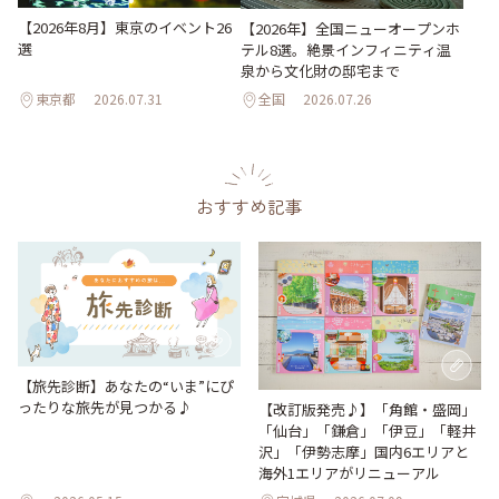
【2026年8月】東京のイベント26
【2026年】全国ニューオープンホ
選
テル8選。絶景インフィニティ温
泉から文化財の邸宅まで
東京都
2026.07.31
全国
2026.07.26
おすすめ記事
【旅先診断】あなたの“いま”にぴ
ったりな旅先が見つかる♪
【改訂版発売♪】「角館・盛岡」
「仙台」「鎌倉」「伊豆」「軽井
沢」「伊勢志摩」国内6エリアと
海外1エリアがリニューアル