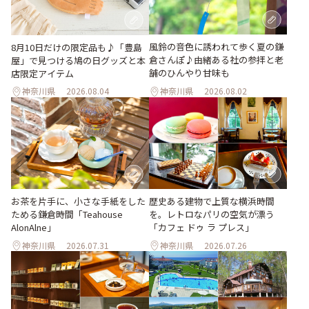
風鈴の音色に誘われて歩く夏の鎌
8月10日だけの限定品も♪「豊島
倉さんぽ♪由緒ある社の参拝と老
屋」で見つける鳩の日グッズと本
舗のひんやり甘味も
店限定アイテム
神奈川県
2026.08.04
神奈川県
2026.08.02
お茶を片手に、小さな手紙をした
歴史ある建物で上質な横浜時間
ためる鎌倉時間「Teahouse
を。レトロなパリの空気が漂う
AlonAlne」
「カフェ ドゥ ラ プレス」
神奈川県
2026.07.31
神奈川県
2026.07.26