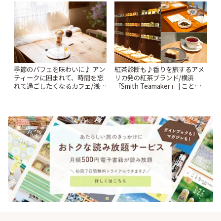
「YOTSUBA TEA」でのんびり
| ことりっぷ
時間 | ことりっぷ
季節のパフェを味わいに♪ アン
紅茶診断も♪香りを旅するアメ
ティークに囲まれて、時間を忘
リカ発の紅茶ブランド/横浜
れて過ごしたくなるカフェ/浅草
「Smith Teamaker」 | ことりっ
「annorum cafe」 | ことりっぷ
ぷ