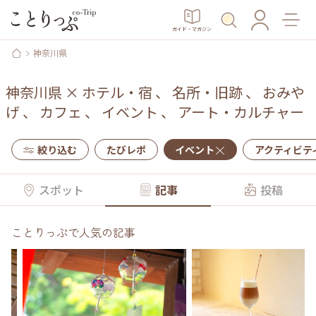
ガイド・マガジン
神奈川県
神奈川県
×
ホテル・宿
、
名所・旧跡
、
おみや
げ
、
カフェ
、
イベント
、
アート・カルチャー
絞り込む
たびレポ
イベント
アクティビテ
スポット
記事
投稿
ことりっぷで人気の記事