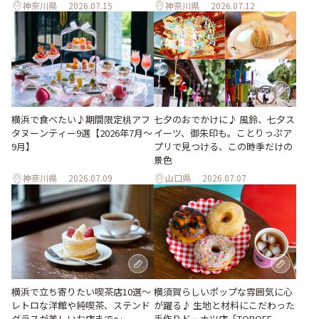
神奈川県
2026.07.15
神奈川県
2026.07.12
横浜で食べたい♪期間限定桃アフ
七夕のおでかけに♪ 風鈴、七夕ス
タヌーンティー9選【2026年7月～
イーツ、御朱印も。ことりっぷア
9月】
プリで見つける、この時季だけの
景色
神奈川県
2026.07.09
山口県
2026.07.07
横浜で立ち寄りたい喫茶店10選～
横須賀らしいポップな雰囲気に心
レトロな洋館や純喫茶、ステンド
が躍る♪ 生地と材料にこだわった
グラスが美しいお店まで～
手作りドーナツ店「TOPOFF