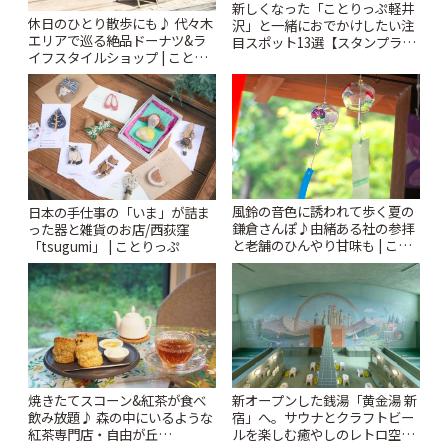
新しくなった「ことりっぷ軽井
休日のひとり散歩にも♪ 代々木
沢」と一緒におでかけしたい注
エリアで巡る絶品ドーナツ&ラ
目スポット13選【スタンプラリ
イフスタイルショップ | ことり
ー開催中】 | ことりっぷ
っぷ
風鈴の音色に誘われて歩く夏の
日本の手仕事の「いま」が詰ま
鎌倉さんぽ♪由緒ある社の参拝
った器と雑貨のお店/西荻窪
と老舗のひんやり甘味も | こと
「tsugumi」 | ことりっぷ
りっぷ
焼きたてスコーン&紅茶が食べ
新オープンした銭湯「黄金湯 新
飲み放題♪ 森の中にいるような
宿」へ。サウナとクラフトビー
紅茶専門店・自由が丘
ルを楽しむ癒やしのレトロ空間