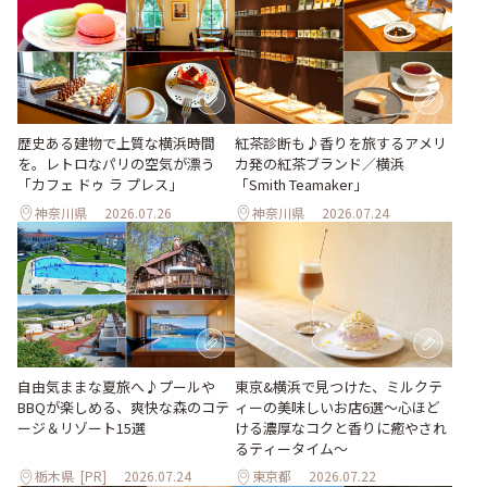
歴史ある建物で上質な横浜時間
紅茶診断も♪香りを旅するアメリ
を。レトロなパリの空気が漂う
カ発の紅茶ブランド／横浜
「カフェ ドゥ ラ プレス」
「Smith Teamaker」
神奈川県
2026.07.26
神奈川県
2026.07.24
自由気ままな夏旅へ♪プールや
東京&横浜で見つけた、ミルクテ
BBQが楽しめる、爽快な森のコテ
ィーの美味しいお店6選～心ほど
ージ＆リゾート15選
ける濃厚なコクと香りに癒やされ
るティータイム～
栃木県
[PR]
2026.07.24
東京都
2026.07.22