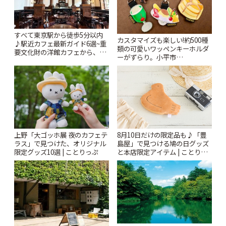
すべて東京駅から徒歩5分以内
カスタマイズも楽しい!約500種
♪駅近カフェ最新ガイド6選~重
類の可愛いワッペンキーホルダ
要文化財の洋館カフェから、改
ーがずらり。小平市
札すぐのレトロ喫茶まで~ | こと
「Kimamaya T&K」 | ことりっ
りっぷ
ぷ
上野「大ゴッホ展 夜のカフェテ
8月10日だけの限定品も♪「豊
ラス」で見つけた、オリジナル
島屋」で見つける鳩の日グッズ
限定グッズ10選 | ことりっぷ
と本店限定アイテム | ことりっ
ぷ