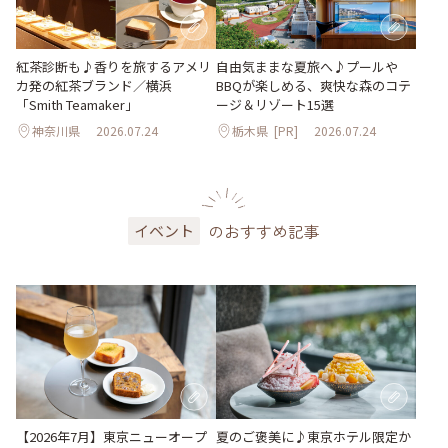
紅茶診断も♪香りを旅するアメリ
自由気ままな夏旅へ♪プールや
カ発の紅茶ブランド／横浜
BBQが楽しめる、爽快な森のコテ
「Smith Teamaker」
ージ＆リゾート15選
神奈川県
2026.07.24
栃木県
[PR]
2026.07.24
のおすすめ記事
イベント
【2026年7月】東京ニューオープ
夏のご褒美に♪東京ホテル限定か