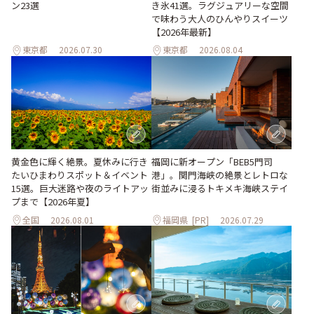
ン23選
き氷41選。ラグジュアリーな空間
で味わう大人のひんやりスイーツ
【2026年最新】
東京都
2026.07.30
東京都
2026.08.04
黄金色に輝く絶景。夏休みに行き
福岡に新オープン「BEB5門司
たいひまわりスポット＆イベント
港」。関門海峡の絶景とレトロな
15選。巨大迷路や夜のライトアッ
街並みに浸るトキメキ海峡ステイ
プまで【2026年夏】
全国
2026.08.01
福岡県
[PR]
2026.07.29