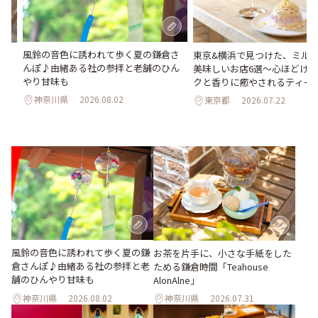
風鈴の音色に誘われて歩く夏の鎌倉さ
め
東京&横浜で見つけた、ミル
んぽ♪由緒ある社の参拝と老舗のひん
美味しいお店6選～心ほどけ
やり甘味も
クと香りに癒やされるティー
神奈川県
2026.08.02
東京都
2026.07.22
風鈴の音色に誘われて歩く夏の鎌
お茶を片手に、小さな手紙をした
倉さんぽ♪由緒ある社の参拝と老
ためる鎌倉時間「Teahouse
舗のひんやり甘味も
AlonAlne」
神奈川県
2026.08.02
神奈川県
2026.07.31