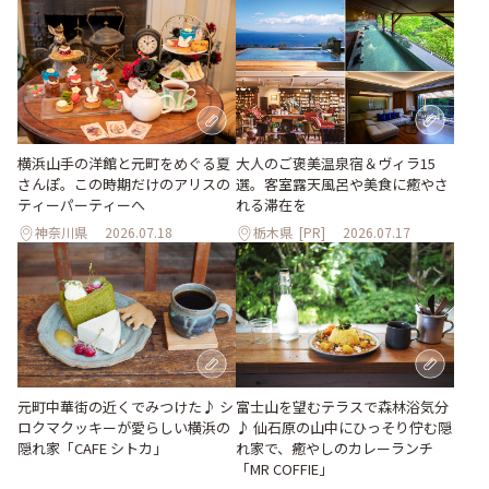
大人のご褒美温泉宿＆ヴィラ15
横浜山手の洋館と元町をめぐる夏
選。客室露天風呂や美食に癒やさ
さんぽ。この時期だけのアリスの
れる滞在を
ティーパーティーへ
神奈川県
2026.07.18
栃木県
[PR]
2026.07.17
元町中華街の近くでみつけた♪ シ
富士山を望むテラスで森林浴気分
ロクマクッキーが愛らしい横浜の
♪ 仙石原の山中にひっそり佇む隠
隠れ家「CAFE シトカ」
れ家で、癒やしのカレーランチ
「MR COFFIE」