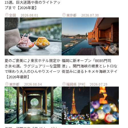
15選。巨大迷路や夜のライトアッ
プまで【2026年夏】
全国
2026.08.01
東京都
2026.07.30
夏のご褒美に♪東京ホテル限定か
福岡に新オープン「BEB5門司
き氷41選。ラグジュアリーな空間
港」。関門海峡の絶景とレトロな
で味わう大人のひんやりスイーツ
街並みに浸るトキメキ海峡ステイ
【2026年最新】
東京都
2026.08.04
福岡県
[PR]
2026.07.29