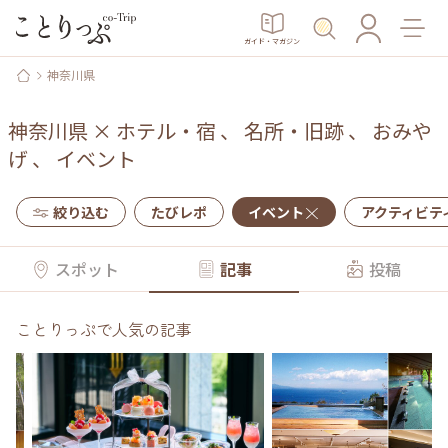
ガイド・マガジン
神奈川県
神奈川県
×
ホテル・宿
、
名所・旧跡
、
おみや
げ
、
イベント
絞り込む
たびレポ
イベント
アクティビテ
スポット
記事
投稿
ことりっぷで人気の記事