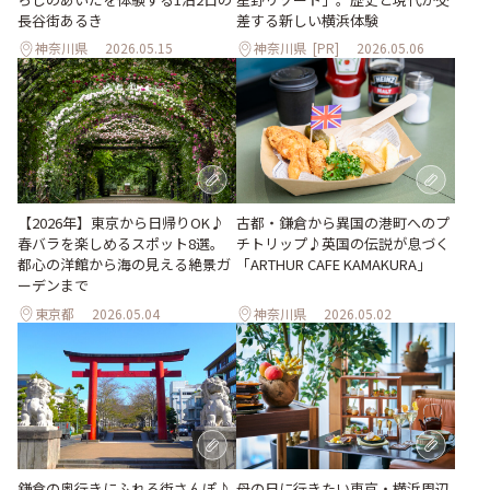
長谷街あるき
差する新しい横浜体験
神奈川県
2026.05.15
神奈川県
[PR]
2026.05.06
【2026年】東京から日帰りOK♪
古都・鎌倉から異国の港町へのプ
春バラを楽しめるスポット8選。
チトリップ♪英国の伝説が息づく
都心の洋館から海の見える絶景ガ
「ARTHUR CAFE KAMAKURA」
ーデンまで
東京都
2026.05.04
神奈川県
2026.05.02
鎌倉の奥行きにふれる街さんぽ♪
母の日に行きたい東京・横浜周辺