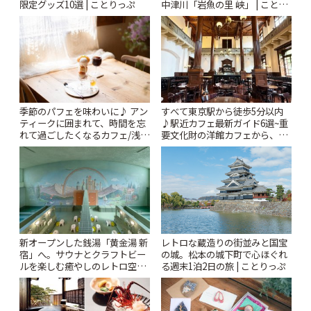
限定グッズ10選 | ことりっぷ
中津川「岩魚の里 峡」 | ことり
っぷ
季節のパフェを味わいに♪ アン
すべて東京駅から徒歩5分以内
ティークに囲まれて、時間を忘
♪駅近カフェ最新ガイド6選~重
れて過ごしたくなるカフェ/浅草
要文化財の洋館カフェから、改
「annorum cafe」 | ことりっぷ
札すぐのレトロ喫茶まで~ | こと
りっぷ
新オープンした銭湯「黄金湯 新
レトロな蔵造りの街並みと国宝
宿」へ。サウナとクラフトビー
の城。松本の城下町で心ほぐれ
ルを楽しむ癒やしのレトロ空間
る週末1泊2日の旅 | ことりっぷ
| ことりっぷ