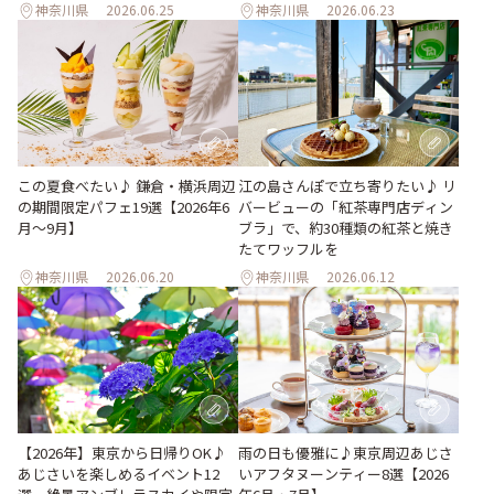
神奈川県
2026.06.25
神奈川県
2026.06.23
この夏食べたい♪ 鎌倉・横浜周辺
江の島さんぽで立ち寄りたい♪ リ
の期間限定パフェ19選【2026年6
バービューの「紅茶専門店ディン
月～9月】
ブラ」で、約30種類の紅茶と焼き
たてワッフルを
神奈川県
2026.06.20
神奈川県
2026.06.12
【2026年】東京から日帰りOK♪
雨の日も優雅に♪東京周辺あじさ
あじさいを楽しめるイベント12
いアフタヌーンティー8選【2026