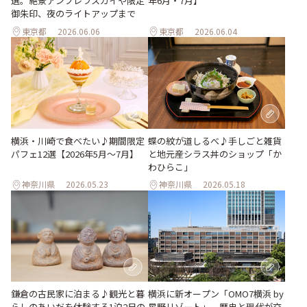
選。絶景アンブレラスカイや限定
年6月・7月】
御朱印、夜のライトアップまで
東京都
2026.06.06
東京都
2026.06.04
蝶の紋が道しるべ♪手しごと雑貨
横浜・川崎で食べたい♪期間限定
と地元産シラス丼のショップ「か
パフェ12選【2026年5月～7月】
わひらこ」
神奈川県
2026.05.23
神奈川県
2026.05.18
鎌倉の古民家に泊まる♪観光と暮
横浜に新オープン「OMO7横浜 by
らしのあいだを体験する1泊2日の
星野リゾート」。歴史と現代が交