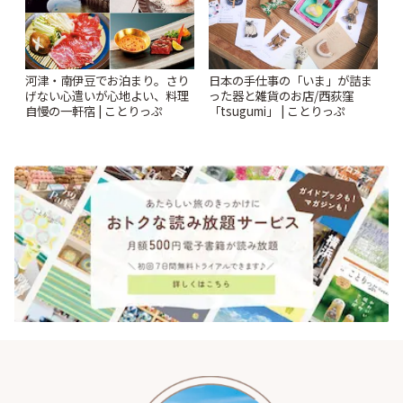
河津・南伊豆でお泊まり。さり
日本の手仕事の「いま」が詰ま
げない心遣いが心地よい、料理
った器と雑貨のお店/西荻窪
自慢の一軒宿 | ことりっぷ
「tsugumi」 | ことりっぷ