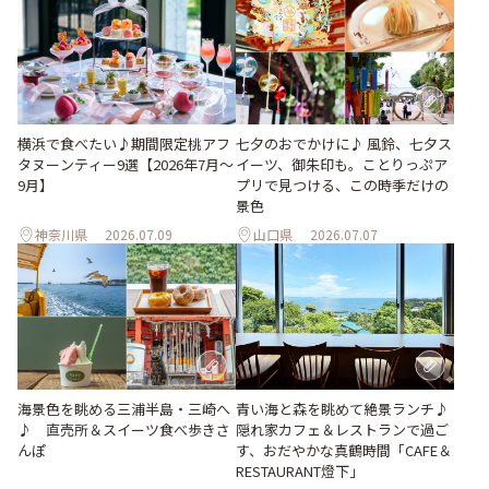
横浜で食べたい♪期間限定桃アフ
七夕のおでかけに♪ 風鈴、七夕ス
タヌーンティー9選【2026年7月～
イーツ、御朱印も。ことりっぷア
9月】
プリで見つける、この時季だけの
景色
神奈川県
2026.07.09
山口県
2026.07.07
海景色を眺める三浦半島・三崎へ
青い海と森を眺めて絶景ランチ♪
♪ 直売所＆スイーツ食べ歩きさ
隠れ家カフェ＆レストランで過ご
んぽ
す、おだやかな真鶴時間「CAFE＆
RESTAURANT燈下」