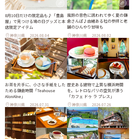
風鈴の音色に誘われて歩く夏の鎌
8月10日だけの限定品も♪「豊島
倉さんぽ♪由緒ある社の参拝と老
屋」で見つける鳩の日グッズと本
舗のひんやり甘味も
店限定アイテム
神奈川県
2026.08.04
神奈川県
2026.08.02
お茶を片手に、小さな手紙をした
歴史ある建物で上質な横浜時間
ためる鎌倉時間「Teahouse
を。レトロなパリの空気が漂う
AlonAlne」
「カフェ ドゥ ラ プレス」
神奈川県
2026.07.31
神奈川県
2026.07.26