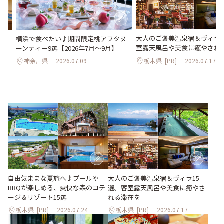
大人のご褒美温泉宿＆ヴィラ1
Qが
横浜で食べたい♪期間限定桃アフタヌ
室露天風呂や美食に癒やされ
ゾ
ーンティー9選【2026年7月～9月】
栃木県
[PR]
2026.07.17
神奈川県
2026.07.09
大人のご褒美温泉宿＆ヴィラ15
自由気ままな夏旅へ♪プールや
選。客室露天風呂や美食に癒やさ
BBQが楽しめる、爽快な森のコテ
れる滞在を
ージ＆リゾート15選
栃木県
[PR]
2026.07.24
栃木県
[PR]
2026.07.17