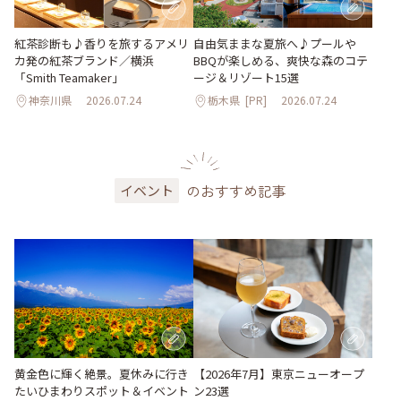
紅茶診断も♪香りを旅するアメリ
自由気ままな夏旅へ♪プールや
カ発の紅茶ブランド／横浜
BBQが楽しめる、爽快な森のコテ
「Smith Teamaker」
ージ＆リゾート15選
神奈川県
2026.07.24
栃木県
[PR]
2026.07.24
のおすすめ記事
イベント
黄金色に輝く絶景。夏休みに行き
【2026年7月】東京ニューオープ
たいひまわりスポット＆イベント
ン23選