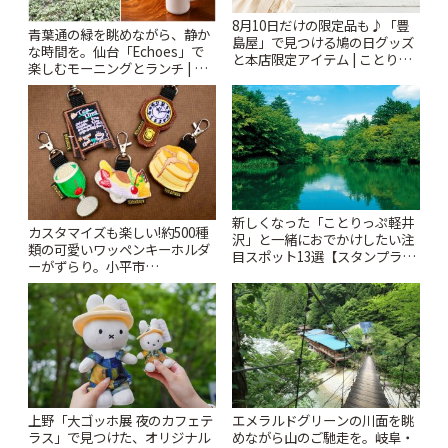
8月10日だけの限定品も♪「豊
青葉通の緑を眺めながら、静か
島屋」で見つける鳩の日グッズ
な時間を。仙台「Echoes」で
と本店限定アイテム | ことりっ
楽しむモーニングとランチ | こ
ぷ
とりっぷ
新しくなった「ことりっぷ軽井
カスタマイズも楽しい!約500種
沢」と一緒におでかけしたい注
類の可愛いワッペンキーホルダ
目スポット13選【スタンプラリ
ーがずらり。小平市
ー開催中】 | ことりっぷ
「Kimamaya T&K」 | ことりっ
ぷ
上野「大ゴッホ展 夜のカフェテ
エメラルドグリーンの川面を眺
ラス」で見つけた、オリジナル
めながら山のご馳走を。岐阜・