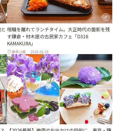
地と
喧騒を離れてランチタイム。大正時代の面影を残
す鎌倉・材木座の古民家カフェ「D316
KAMAKURA」
神奈川県
2026.06.28
【2026最新】梅雨のお出かけの目的に。東京・鎌
ス