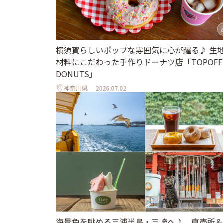
横須賀らしいポップな雰囲気に心が躍る♪ 生
材料にこだわった手作りドーナツ店「TOPOFF
DONUTS」
神奈川県
2026.07.02
海景色を眺める三浦半島・三崎へ♪ 直売所＆