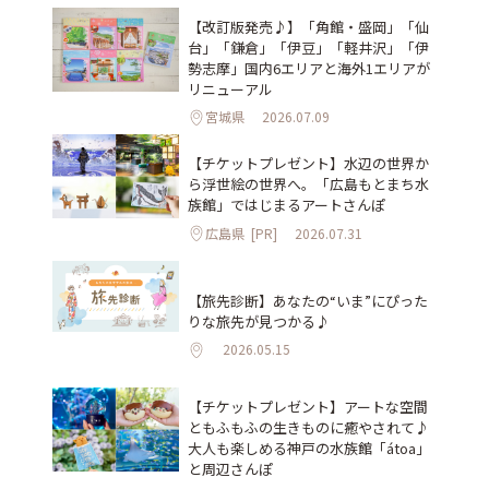
【改訂版発売♪】「角館・盛岡」「仙
台」「鎌倉」「伊豆」「軽井沢」「伊
勢志摩」国内6エリアと海外1エリアが
リニューアル
宮城県
2026.07.09
【チケットプレゼント】水辺の世界か
ら浮世絵の世界へ。「広島もとまち水
族館」ではじまるアートさんぽ
広島県
[PR]
2026.07.31
【旅先診断】あなたの“いま”にぴった
りな旅先が見つかる♪
2026.05.15
【チケットプレゼント】アートな空間
ともふもふの生きものに癒やされて♪
大人も楽しめる神戸の水族館「átoa」
と周辺さんぽ