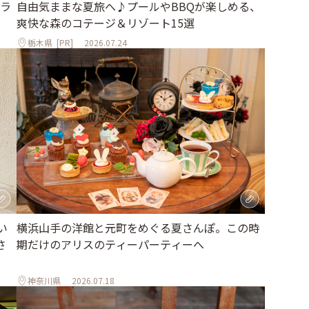
ラ
自由気ままな夏旅へ♪プールやBBQが楽しめる、
爽快な森のコテージ＆リゾート15選
栃木県
[PR]
2026.07.24
い
横浜山手の洋館と元町をめぐる夏さんぽ。この時
さ
期だけのアリスのティーパーティーへ
神奈川県
2026.07.18