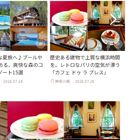
な夏旅へ♪プールや
歴史ある建物で上質な横浜時間
横浜
しめる、爽快な森のコ
を。レトロなパリの空気が漂う
さん
ゾート15選
「カフェ ドゥ ラ プレス」
ティ
2026.07.24
神奈川県
2026.07.26
神奈