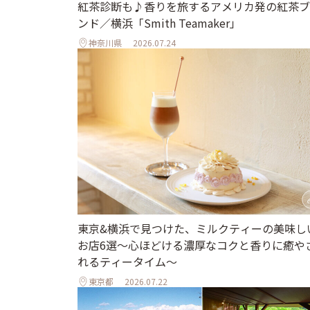
紅茶診断も♪香りを旅するアメリカ発の紅茶ブ
ンド／横浜「Smith Teamaker」
神奈川県
2026.07.24
東京&横浜で見つけた、ミルクティーの美味し
お店6選～心ほどける濃厚なコクと香りに癒や
れるティータイム～
東京都
2026.07.22