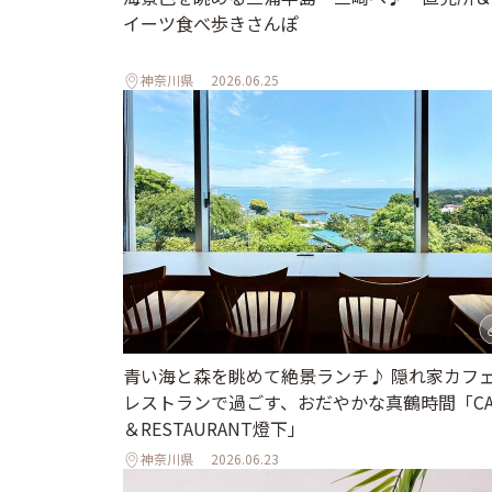
イーツ食べ歩きさんぽ
神奈川県
2026.06.25
青い海と森を眺めて絶景ランチ♪ 隠れ家カフ
レストランで過ごす、おだやかな真鶴時間「CA
＆RESTAURANT燈下」
神奈川県
2026.06.23