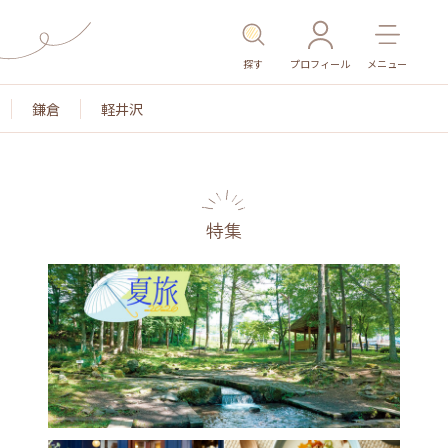
探す
プロフィール
メニュー
鎌倉
軽井沢
特集
名所・旧跡
温泉・スパ
その他施設
ごはん
カ