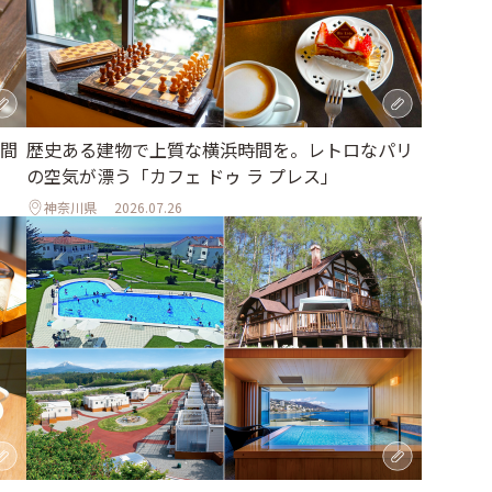
間
歴史ある建物で上質な横浜時間を。レトロなパリ
の空気が漂う「カフェ ドゥ ラ プレス」
神奈川県
2026.07.26