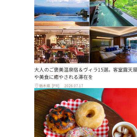
大人のご褒美温泉宿＆ヴィラ15選。客室露天
や美食に癒やされる滞在を
栃木県
[PR]
2026.07.17