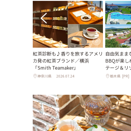
さな手紙をした
紅茶診断も♪香りを旅するアメリ
自由気まま
ahouse
カ発の紅茶ブランド／横浜
BBQが楽
「Smith Teamaker」
テージ＆リ
1
神奈川県
2026.07.24
栃木県
[PR]