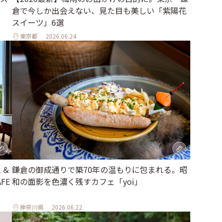
倉で今しか出会えない、見た目も美しい「紫陽花
スイーツ」6選
東京都
2026.06.24
ェ＆
鎌倉の御成通りで築70年の温もりに包まれる。昭
FE
和の面影を色濃く残すカフェ「yoi」
神奈川県
2026.06.22