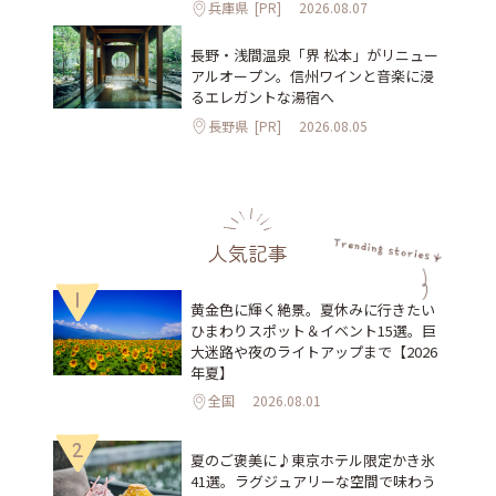
兵庫県
[PR]
2026.08.07
長野・浅間温泉「界 松本」がリニュー
アルオープン。信州ワインと音楽に浸
るエレガントな湯宿へ
長野県
[PR]
2026.08.05
人気記事
1
黄金色に輝く絶景。夏休みに行きたい
ひまわりスポット＆イベント15選。巨
大迷路や夜のライトアップまで【2026
年夏】
全国
2026.08.01
2
夏のご褒美に♪東京ホテル限定かき氷
41選。ラグジュアリーな空間で味わう