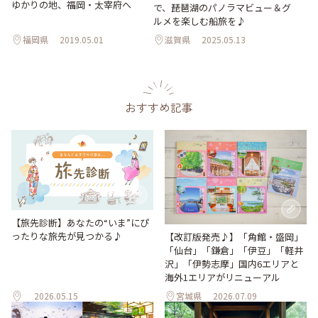
ゆかりの地、福岡・太宰府へ
で、琵琶湖のパノラマビュー＆グ
ルメを楽しむ船旅を♪
福岡県
2019.05.01
滋賀県
2025.05.13
おすすめ記事
【旅先診断】あなたの“いま”にぴ
ったりな旅先が見つかる♪
【改訂版発売♪】「角館・盛岡」
「仙台」「鎌倉」「伊豆」「軽井
沢」「伊勢志摩」国内6エリアと
海外1エリアがリニューアル
2026.05.15
宮城県
2026.07.09