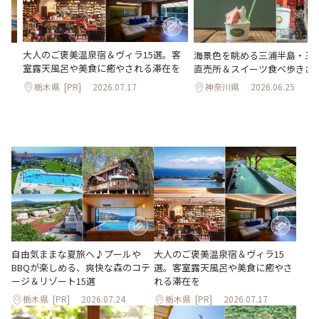
大人のご褒美温泉宿＆ヴィラ15選。客
Qが
海景色を眺める三浦半島・
室露天風呂や美食に癒やされる滞在を
ゾ
直売所＆スイーツ食べ歩きさ
栃木県
[PR]
2026.07.17
神奈川県
2026.06.25
大人のご褒美温泉宿＆ヴィラ15
自由気ままな夏旅へ♪プールや
選。客室露天風呂や美食に癒やさ
BBQが楽しめる、爽快な森のコテ
れる滞在を
ージ＆リゾート15選
栃木県
[PR]
2026.07.24
栃木県
[PR]
2026.07.17