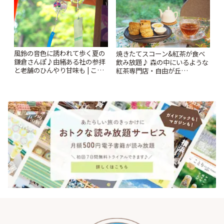
風鈴の音色に誘われて歩く夏の
焼きたてスコーン&紅茶が食べ
鎌倉さんぽ♪由緒ある社の参拝
飲み放題♪ 森の中にいるような
と老舗のひんやり甘味も | こと
紅茶専門店・自由が丘
りっぷ
「YOTSUBA TEA」でのんびり
時間 | ことりっぷ