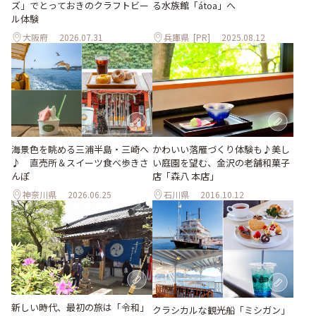
ズ」でとっておきのクラフトビー
る水族館「átoa」へ
ル体験
大阪府
2026.07.31
兵庫県
[PR]
2025.08.12
海景色を眺める三浦半島・三崎へ
かわいい落雁づくり体験も♪美し
♪ 直売所＆スイーツ食べ歩きさ
い庭園を望む、金沢の老舗和菓子
んぽ
店「森八 本店」
神奈川県
2026.06.25
石川県
2016.10.12
新しい時代、最初の旅は「令和」
クラシカルな観光船「ミシガン」