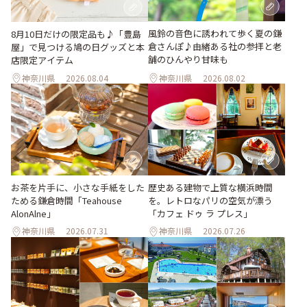
風鈴の音色に誘われて歩く夏の鎌
8月10日だけの限定品も♪「豊島
倉さんぽ♪由緒ある社の参拝と老
屋」で見つける鳩の日グッズと本
舗のひんやり甘味も
店限定アイテム
神奈川県
2026.08.04
神奈川県
2026.08.02
お茶を片手に、小さな手紙をした
歴史ある建物で上質な横浜時間
ためる鎌倉時間「Teahouse
を。レトロなパリの空気が漂う
AlonAlne」
「カフェ ドゥ ラ プレス」
神奈川県
2026.07.31
神奈川県
2026.07.26