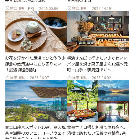
差する新しい横浜体験
す古都の休日
神奈川県
[PR]
2026.05.06
神奈川県
2026.04.19
お花を浮かべた足湯でひと休み♪
横浜さんぽで行きたい♪かわいい
鎌倉の散策途中に立ち寄りたい
パン屋＆焼き菓子屋さん12選～元
「嵐湯 鎌倉別邸」
町・山手・駅周辺ほか～
神奈川県
2026.04.07
神奈川県
2026.04.02
食事付き日帰り利用で憧れ宿へ。
富士山絶景スポット10選。露天風
箱根で訪れたい伝統の老舗宿3選
呂や湖畔のカフェ、ロープウェイ
から眺めるとっておきの景色