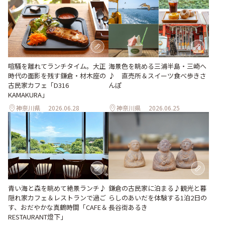
喧騒を離れてランチタイム。大正
海景色を眺める三浦半島・三崎へ
時代の面影を残す鎌倉・材木座の
♪ 直売所＆スイーツ食べ歩きさ
古民家カフェ「D316
んぽ
KAMAKURA」
神奈川県
2026.06.28
神奈川県
2026.06.25
青い海と森を眺めて絶景ランチ♪
鎌倉の古民家に泊まる♪観光と暮
隠れ家カフェ＆レストランで過ご
らしのあいだを体験する1泊2日の
す、おだやかな真鶴時間「CAFE＆
長谷街あるき
RESTAURANT燈下」