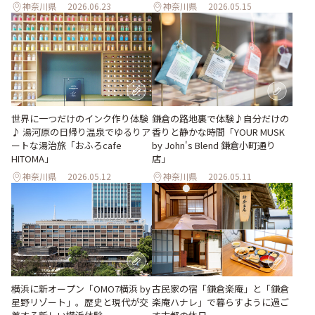
神奈川県
2026.06.23
神奈川県
2026.05.15
世界に一つだけのインク作り体験
鎌倉の路地裏で体験♪自分だけの
♪ 湯河原の日帰り温泉でゆるりア
香りと静かな時間「YOUR MUSK
ートな湯治旅「おふろcafe
by John's Blend 鎌倉小町通り
HITOMA」
店」
神奈川県
2026.05.12
神奈川県
2026.05.11
横浜に新オープン「OMO7横浜 by
古民家の宿「鎌倉楽庵」と「鎌倉
星野リゾート」。歴史と現代が交
楽庵ハナレ」で暮らすように過ご