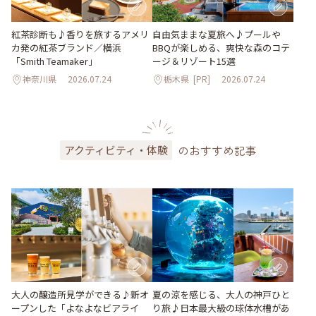
紅茶診断も♪香りを旅するアメリ
自由気ままな夏旅へ♪プールや
カ発の紅茶ブランド／横浜
BBQが楽しめる、爽快な森のコテ
「Smith Teamaker」
ージ＆リゾート15選
神奈川県
2026.07.24
栃木県
[PR]
2026.07.24
のおすすめ記事
アクティビティ・体験
大人の醸造所見学ができる♪新オ
夏の涼を感じる、大人の神戸ひと
ープンした「よなよなビアライ
り旅♪日本最大級の球体水槽があ