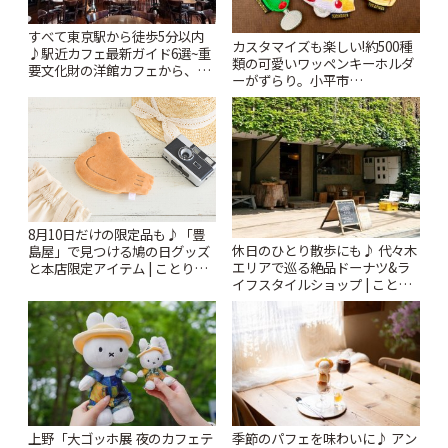
すべて東京駅から徒歩5分以内
カスタマイズも楽しい!約500種
♪駅近カフェ最新ガイド6選~重
類の可愛いワッペンキーホルダ
要文化財の洋館カフェから、改
ーがずらり。小平市
札すぐのレトロ喫茶まで~ | こと
「Kimamaya T&K」 | ことりっ
りっぷ
ぷ
8月10日だけの限定品も♪「豊
休日のひとり散歩にも♪ 代々木
島屋」で見つける鳩の日グッズ
エリアで巡る絶品ドーナツ&ラ
と本店限定アイテム | ことりっ
イフスタイルショップ | ことり
ぷ
っぷ
上野「大ゴッホ展 夜のカフェテ
季節のパフェを味わいに♪ アン