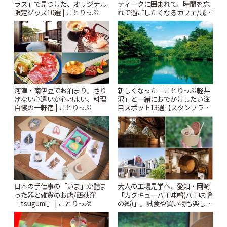
ラス」で見つけた、オリジナル
ティークに囲まれて、時間を忘
限定グッズ10選 | ことりっぷ
れて過ごしたくなるカフェ/浅草
「annorum cafe」 | ことりっぷ
河津・南伊豆でお泊まり。さり
新しくなった「ことりっぷ軽井
げない心遣いが心地よい、料理
沢」と一緒におでかけしたい注
自慢の一軒宿 | ことりっぷ
目スポット13選【スタンプラリ
ー開催中】 | ことりっぷ
日本の手仕事の「いま」が詰ま
大人の工場見学へ、愛知・岡崎
った器と雑貨のお店/西荻窪
「カクキュー八丁味噌(八丁味噌
「tsugumi」 | ことりっぷ
の郷)」。試食や買い物も楽しみ
♪ | ことりっぷ