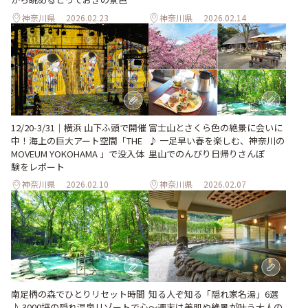
神奈川県
2026.02.23
神奈川県
2026.02.14
12/20-3/31｜横浜 山下ふ頭で開催
富士山とさくら色の絶景に会いに
中！海上の巨大アート空間「THE
♪ 一足早い春を楽しむ、神奈川の
MOVEUM YOKOHAMA 」で没入体
里山でのんびり日帰りさんぽ
験をレポート
神奈川県
2026.02.10
神奈川県
2026.02.07
南足柄の森でひとりリセット時間
知る人ぞ知る「隠れ家名湯」6選
♪ 3000坪の隠れ温泉リゾートで心
～週末は美肌や絶景が叶う大人の