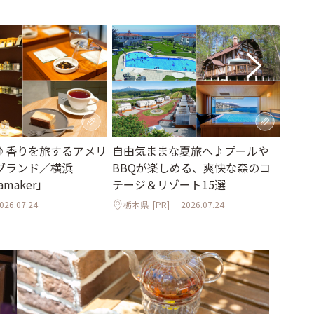
♪香りを旅するアメリ
自由気ままな夏旅へ♪プールや
歴史
ブランド／横浜
BBQが楽しめる、爽快な森のコ
を。
amaker」
テージ＆リゾート15選
「カ
026.07.24
栃木県
[PR]
2026.07.24
神奈