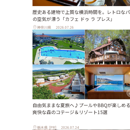
歴史ある建物で上質な横浜時間を。レトロなパ
の空気が漂う「カフェ ドゥ ラ プレス」
神奈川県
2026.07.26
自由気ままな夏旅へ♪プールやBBQが楽しめ
爽快な森のコテージ＆リゾート15選
栃木県
[PR]
2026.07.24