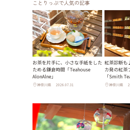
ことりっぷで人気の記事
れて歩く夏の鎌
お茶を片手に、小さな手紙をした
紅茶診断も
る社の参拝と老
ためる鎌倉時間「Teahouse
カ発の紅茶
も
AlonAlne」
「Smith Te
2
神奈川県
2026.07.31
神奈川県
2