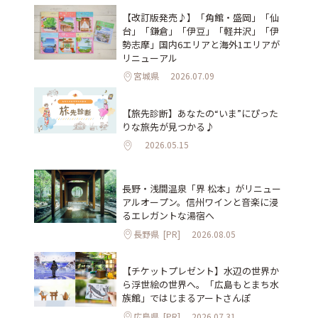
【改訂版発売♪】「角館・盛岡」「仙
台」「鎌倉」「伊豆」「軽井沢」「伊
勢志摩」国内6エリアと海外1エリアが
リニューアル
宮城県
2026.07.09
【旅先診断】あなたの“いま”にぴった
りな旅先が見つかる♪
2026.05.15
長野・浅間温泉「界 松本」がリニュー
アルオープン。信州ワインと音楽に浸
るエレガントな湯宿へ
長野県
[PR]
2026.08.05
【チケットプレゼント】水辺の世界か
ら浮世絵の世界へ。「広島もとまち水
族館」ではじまるアートさんぽ
広島県
[PR]
2026.07.31