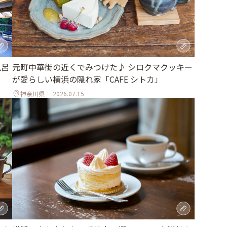
風呂
元町中華街の近くでみつけた♪ シロクマクッキー
が愛らしい横浜の隠れ家「CAFE シトカ」
神奈川県
2026.07.15