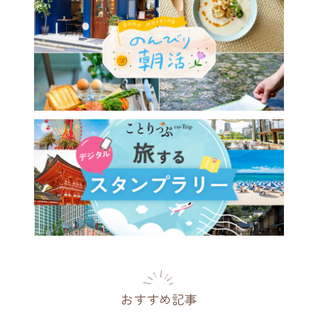
ある建物で上質な横浜時間
レトロなパリの空気が漂う
フェ ドゥ ラ プレス」
川県
2026.07.26
おすすめ記事