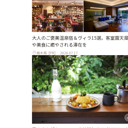
大人のご褒美温泉宿＆ヴィラ15選。客室露天
や美食に癒やされる滞在を
栃木県
[PR]
2026.07.17