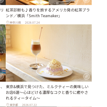
リ
紅茶診断も♪香りを旅するアメリカ発の紅茶ブラ
ンド／横浜「Smith Teamaker」
神奈川県
2026.07.24
る、
東京&横浜で見つけた、ミルクティーの美味しい
お店6選～心ほどける濃厚なコクと香りに癒やさ
れるティータイム～
東京都
2026.07.22