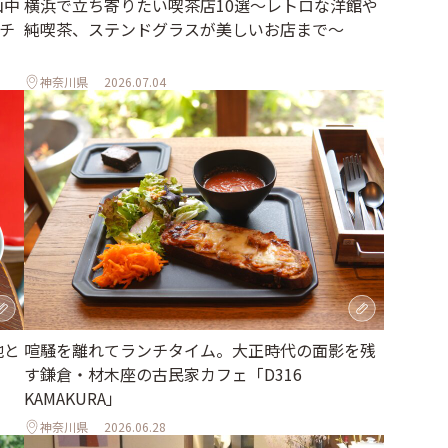
山中
横浜で立ち寄りたい喫茶店10選～レトロな洋館や
チ
純喫茶、ステンドグラスが美しいお店まで～
神奈川県
2026.07.04
地と
喧騒を離れてランチタイム。大正時代の面影を残
す鎌倉・材木座の古民家カフェ「D316
KAMAKURA」
神奈川県
2026.06.28