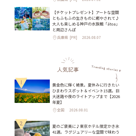
【チケットプレゼント】アートな空間
ともふもふの生きものに癒やされて♪
大人も楽しめる神戸の水族館「átoa」
と周辺さんぽ
兵庫県
[PR]
2026.08.07
人気記事
1
黄金色に輝く絶景。夏休みに行きたい
ひまわりスポット＆イベント15選。巨
大迷路や夜のライトアップまで【2026
年夏】
全国
2026.08.01
2
夏のご褒美に♪東京ホテル限定かき氷
41選。ラグジュアリーな空間で味わう