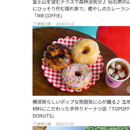
富士山を望むテラスで森林浴気分♪ 仙石原の
にひっそり佇む隠れ家で、癒やしのカレーラン
「MR COFFIE」
神奈川県
2026.07.12
横須賀らしいポップな雰囲気に心が躍る♪ 生
材料にこだわった手作りドーナツ店「TOPOFF
DONUTS」
神奈川県
2026.07.02