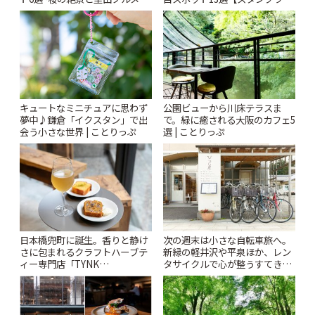
秘密にしたい穴場まで~ | ことり
ー開催中】 | ことりっぷ
っぷ
キュートなミニチュアに思わず
公園ビューから川床テラスま
夢中♪鎌倉「イクスタン」で出
で。緑に癒される大阪のカフェ5
会う小さな世界 | ことりっぷ
選 | ことりっぷ
日本橋兜町に誕生。香りと静け
次の週末は小さな自転車旅へ。
さに包まれるクラフトハーブテ
新緑の軽井沢や平泉ほか、レン
ィー専門店「TYNK
タサイクルで心が整うすてきな
Kabutocho」 | ことりっぷ
景色 | ことりっぷ