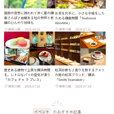
風鈴の音色に誘われて歩く夏の鎌
お茶を片手に、小さな手紙をした
倉さんぽ♪由緒ある社の参拝と老
ためる鎌倉時間「Teahouse
舗のひんやり甘味も
AlonAlne」
神奈川県
2026.08.02
神奈川県
2026.07.31
歴史ある建物で上質な横浜時間
紅茶診断も♪香りを旅するアメリ
を。レトロなパリの空気が漂う
カ発の紅茶ブランド／横浜
「カフェ ドゥ ラ プレス」
「Smith Teamaker」
神奈川県
2026.07.26
神奈川県
2026.07.24
のおすすめ記事
イベント