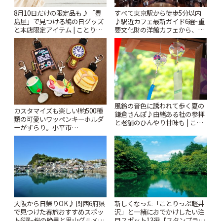
すべて東京駅から徒歩5分以内
8月10日だけの限定品も♪「豊
♪駅近カフェ最新ガイド6選~重
島屋」で見つける鳩の日グッズ
要文化財の洋館カフェから、改
と本店限定アイテム | ことりっ
札すぐのレトロ喫茶まで~ | こと
ぷ
りっぷ
風鈴の音色に誘われて歩く夏の
カスタマイズも楽しい!約500種
鎌倉さんぽ♪由緒ある社の参拝
類の可愛いワッペンキーホルダ
と老舗のひんやり甘味も | こと
ーがずらり。小平市
りっぷ
「Kimamaya T&K」 | ことりっ
ぷ
大阪から日帰りOK♪ 関西6府県
新しくなった「ことりっぷ軽井
で見つけた春旅おすすめスポッ
沢」と一緒におでかけしたい注
ト6選~桜の絶景と里山グルメや
目スポット13選【スタンプラリ