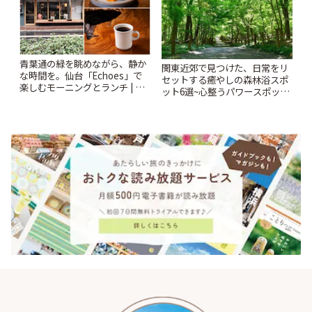
青葉通の緑を眺めながら、静か
関東近郊で見つけた、日常をリ
な時間を。仙台「Echoes」で
セットする癒やしの森林浴スポ
楽しむモーニングとランチ | こ
ット6選~心整うパワースポット
とりっぷ
から隠れ家カフェまで~ | ことり
っぷ