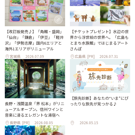
【改訂版発売♪】「角館・盛岡」
【チケットプレゼント】水辺の世
「仙台」「鎌倉」「伊豆」「軽井
界から浮世絵の世界へ。「広島も
沢」「伊勢志摩」国内6エリアと
とまち水族館」ではじまるアート
海外1エリアがリニューアル
さんぽ
宮城県
2026.07.09
広島県
[PR]
2026.07.31
【旅先診断】あなたの“いま”にぴ
長野・浅間温泉「界 松本」がリニ
ったりな旅先が見つかる♪
ューアルオープン。信州ワインと
音楽に浸るエレガントな湯宿へ
長野県
[PR]
2026.08.05
2026.05.15