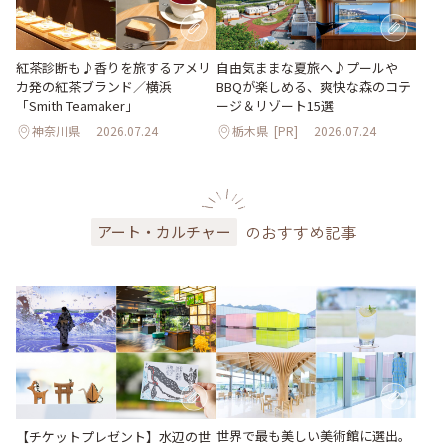
紅茶診断も♪香りを旅するアメリ
自由気ままな夏旅へ♪プールや
カ発の紅茶ブランド／横浜
BBQが楽しめる、爽快な森のコテ
「Smith Teamaker」
ージ＆リゾート15選
神奈川県
2026.07.24
栃木県
[PR]
2026.07.24
のおすすめ記事
アート・カルチャー
世界で最も美しい美術館に選出。
【チケットプレゼント】水辺の世