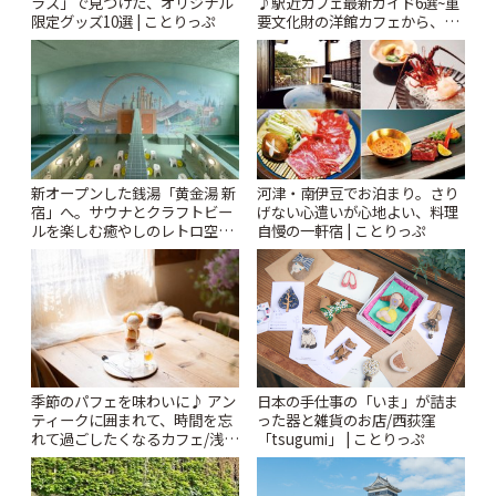
ラス」で見つけた、オリジナル
♪駅近カフェ最新ガイド6選~重
限定グッズ10選 | ことりっぷ
要文化財の洋館カフェから、改
札すぐのレトロ喫茶まで~ | こと
りっぷ
新オープンした銭湯「黄金湯 新
河津・南伊豆でお泊まり。さり
宿」へ。サウナとクラフトビー
げない心遣いが心地よい、料理
ルを楽しむ癒やしのレトロ空間
自慢の一軒宿 | ことりっぷ
| ことりっぷ
季節のパフェを味わいに♪ アン
日本の手仕事の「いま」が詰ま
ティークに囲まれて、時間を忘
った器と雑貨のお店/西荻窪
れて過ごしたくなるカフェ/浅草
「tsugumi」 | ことりっぷ
「annorum cafe」 | ことりっぷ