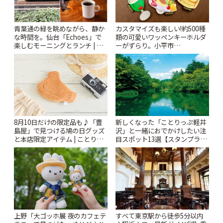
青葉通の緑を眺めながら、静か
カスタマイズも楽しい!約500種
な時間を。仙台「Echoes」で
類の可愛いワッペンキーホルダ
楽しむモーニングとランチ | こ
ーがずらり。小平市
とりっぷ
「Kimamaya T&K」 | ことりっ
ぷ
新しくなった「ことりっぷ軽井
8月10日だけの限定品も♪「豊
沢」と一緒におでかけしたい注
島屋」で見つける鳩の日グッズ
目スポット13選【スタンプラリ
と本店限定アイテム | ことりっ
ー開催中】 | ことりっぷ
ぷ
上野「大ゴッホ展 夜のカフェテ
すべて東京駅から徒歩5分以内