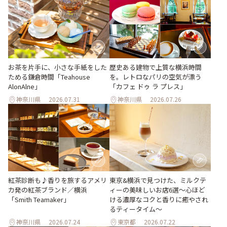
お茶を片手に、小さな手紙をした
歴史ある建物で上質な横浜時間
ためる鎌倉時間「Teahouse
を。レトロなパリの空気が漂う
AlonAlne」
「カフェ ドゥ ラ プレス」
神奈川県
2026.07.31
神奈川県
2026.07.26
紅茶診断も♪香りを旅するアメリ
東京&横浜で見つけた、ミルクテ
カ発の紅茶ブランド／横浜
ィーの美味しいお店6選～心ほど
「Smith Teamaker」
ける濃厚なコクと香りに癒やされ
るティータイム～
神奈川県
2026.07.24
東京都
2026.07.22