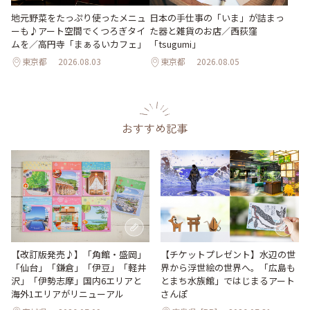
地元野菜をたっぷり使ったメニュ
日本の手仕事の「いま」が詰まっ
ーも♪アート空間でくつろぎタイ
た器と雑貨のお店／西荻窪
ムを／高円寺「まぁるいカフェ」
「tsugumi」
東京都
2026.08.03
東京都
2026.08.05
おすすめ記事
【改訂版発売♪】「角館・盛岡」
【チケットプレゼント】水辺の世
「仙台」「鎌倉」「伊豆」「軽井
界から浮世絵の世界へ。「広島も
沢」「伊勢志摩」国内6エリアと
とまち水族館」ではじまるアート
海外1エリアがリニューアル
さんぽ