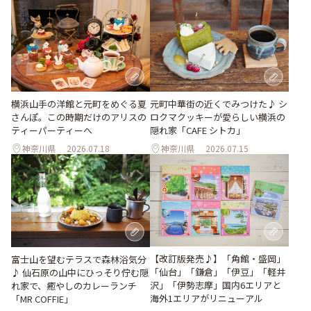
横浜山手の洋館と元町をめぐる夏
元町中華街の近くでみつけた♪ シ
さんぽ。この時期だけのアリスの
ロクマクッキーが愛らしい横浜の
ティーパーティーへ
隠れ家「CAFE シトカ」
神奈川県
2026.07.18
神奈川県
2026.07.15
【改訂版発売♪】「角館・盛岡」
富士山を望むテラスで森林浴気分
「仙台」「鎌倉」「伊豆」「軽井
♪ 仙石原の山中にひっそり佇む隠
沢」「伊勢志摩」国内6エリアと
れ家で、癒やしのカレーランチ
海外1エリアがリニューアル
「MR COFFIE」