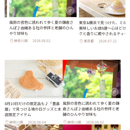
風鈴の音色に誘われて歩く夏の鎌倉さ
め
東京&横浜で見つけた、ミル
んぽ♪由緒ある社の参拝と老舗のひん
美味しいお店6選～心ほどけ
やり甘味も
クと香りに癒やされるティー
神奈川県
2026.08.02
東京都
2026.07.22
風鈴の音色に誘われて歩く夏の鎌
8月10日だけの限定品も♪「豊島
倉さんぽ♪由緒ある社の参拝と老
屋」で見つける鳩の日グッズと本
舗のひんやり甘味も
店限定アイテム
神奈川県
2026.08.04
神奈川県
2026.08.02