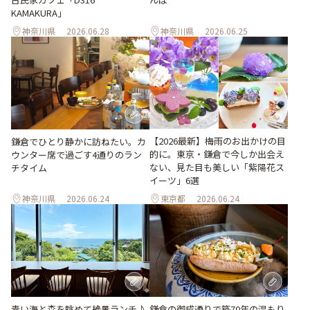
KAMAKURA」
神奈川県
2026.06.28
神奈川県
2026.06.25
【2026最新】梅雨のお出かけの目
鎌倉でひとり静かに訪ねたい。カ
的に。東京・鎌倉で今しか出会え
ウンター席で過ごす4通りのラン
ない、見た目も美しい「紫陽花ス
チタイム
イーツ」6選
神奈川県
2026.06.24
東京都
2026.06.24
青い海と森を眺めて絶景ランチ♪
鎌倉の御成通りで築70年の温もり