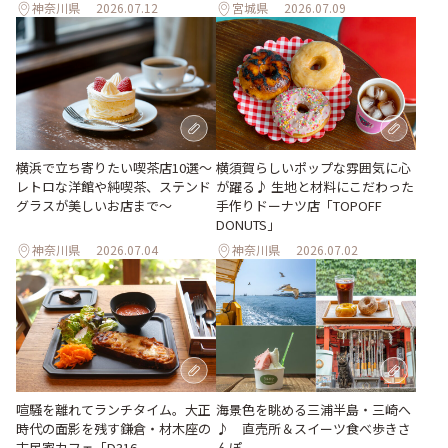
神奈川県
2026.07.12
宮城県
2026.07.09
横浜で立ち寄りたい喫茶店10選～
横須賀らしいポップな雰囲気に心
レトロな洋館や純喫茶、ステンド
が躍る♪ 生地と材料にこだわった
グラスが美しいお店まで～
手作りドーナツ店「TOPOFF
DONUTS」
神奈川県
2026.07.04
神奈川県
2026.07.02
喧騒を離れてランチタイム。大正
海景色を眺める三浦半島・三崎へ
時代の面影を残す鎌倉・材木座の
♪ 直売所＆スイーツ食べ歩きさ
古民家カフェ「D316
んぽ