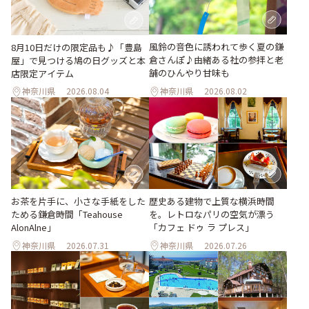
風鈴の音色に誘われて歩く夏の鎌
8月10日だけの限定品も♪「豊島
倉さんぽ♪由緒ある社の参拝と老
屋」で見つける鳩の日グッズと本
舗のひんやり甘味も
店限定アイテム
神奈川県
2026.08.04
神奈川県
2026.08.02
お茶を片手に、小さな手紙をした
歴史ある建物で上質な横浜時間
ためる鎌倉時間「Teahouse
を。レトロなパリの空気が漂う
AlonAlne」
「カフェ ドゥ ラ プレス」
神奈川県
2026.07.31
神奈川県
2026.07.26