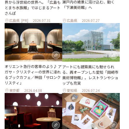
瀬戸内の絶景に溶け込む、動く
界から浮世絵の世界へ。「広島も
「下瀬美術館」へ
とまち水族館」ではじまるアート
さんぽ
広島県
[PR]
2026.07.31
広島県
2026.07.27
オリエント急行の客車のよう♪ ア
アートにも建築美にも魅せられ
ガサ・クリスティーの世界に浸れ
る、再オープンした愛知「岡崎市
るブックカフェ／神田「サロンク
美術博物館」。レストランやショ
リスティ」
ップも充実
東京都
2026.04.08
愛知県
2026.07.24