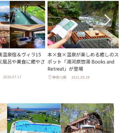
美温泉宿＆ヴィラ15
【改
本×食×温泉が楽しめる癒しのス
天風呂や美食に癒やさ
「仙
ポット「湯河原惣湯 Books and
沢」
Retreat」が登場
海外
2026.07.17
神奈川県
2021.09.29
宮城