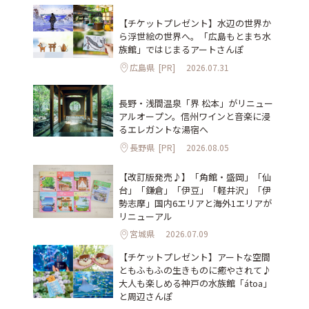
【チケットプレゼント】水辺の世界か
ら浮世絵の世界へ。「広島もとまち水
族館」ではじまるアートさんぽ
広島県
[PR]
2026.07.31
長野・浅間温泉「界 松本」がリニュー
アルオープン。信州ワインと音楽に浸
るエレガントな湯宿へ
長野県
[PR]
2026.08.05
【改訂版発売♪】「角館・盛岡」「仙
台」「鎌倉」「伊豆」「軽井沢」「伊
勢志摩」国内6エリアと海外1エリアが
リニューアル
宮城県
2026.07.09
【チケットプレゼント】アートな空間
ともふもふの生きものに癒やされて♪
大人も楽しめる神戸の水族館「átoa」
と周辺さんぽ