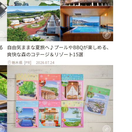
自由気ままな夏旅へ♪プールやBBQが楽しめる、
る
爽快な森のコテージ＆リゾート15選
栃木県
[PR]
2026.07.24