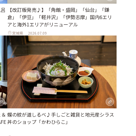
風呂
【改訂版発売♪】「角館・盛岡」「仙台」「鎌
倉」「伊豆」「軽井沢」「伊勢志摩」国内6エリ
アと海外1エリアがリニューアル
宮城県
2026.07.09
ェ＆
蝶の紋が道しるべ♪手しごと雑貨と地元産シラス
FE
丼のショップ「かわひらこ」