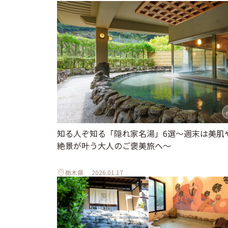
知る人ぞ知る「隠れ家名湯」6選～週末は美肌
絶景が叶う大人のご褒美旅へ～
栃木県
2026.01.17