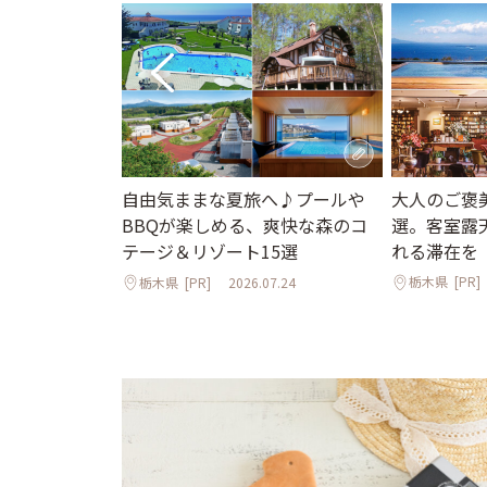
大人のご褒
自由気ままな夏旅へ♪プールや
定品も♪「豊島
選。客室露
BBQが楽しめる、爽快な森のコ
の日グッズと本
れる滞在を
テージ＆リゾート15選
栃木県
[PR]
栃木県
[PR]
2026.07.24
4