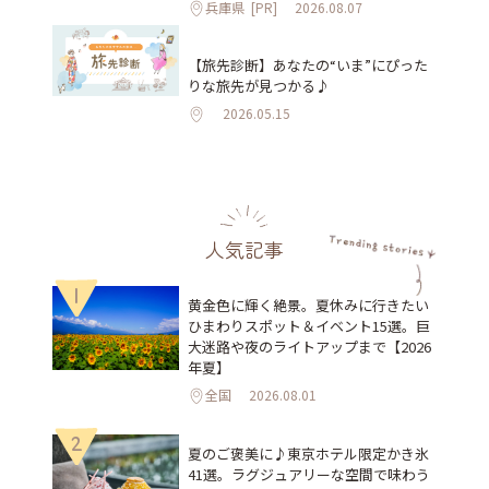
兵庫県
[PR]
2026.08.07
【旅先診断】あなたの“いま”にぴった
りな旅先が見つかる♪
2026.05.15
人気記事
1
黄金色に輝く絶景。夏休みに行きたい
ひまわりスポット＆イベント15選。巨
大迷路や夜のライトアップまで【2026
年夏】
全国
2026.08.01
2
夏のご褒美に♪東京ホテル限定かき氷
41選。ラグジュアリーな空間で味わう