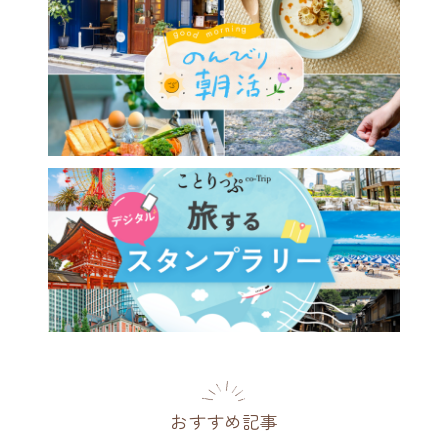
訂版発売♪】「角館・盛岡」
台」「鎌倉」「伊豆」「軽井
「伊勢志摩」国内6エリアと
1エリアがリニューアル
県
2026.07.09
おすすめ記事