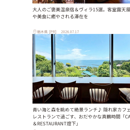
大人のご褒美温泉宿＆ヴィラ15選。客室露天
や美食に癒やされる滞在を
栃木県
[PR]
2026.07.17
青い海と森を眺めて絶景ランチ♪ 隠れ家カフ
レストランで過ごす、おだやかな真鶴時間「CA
＆RESTAURANT燈下」