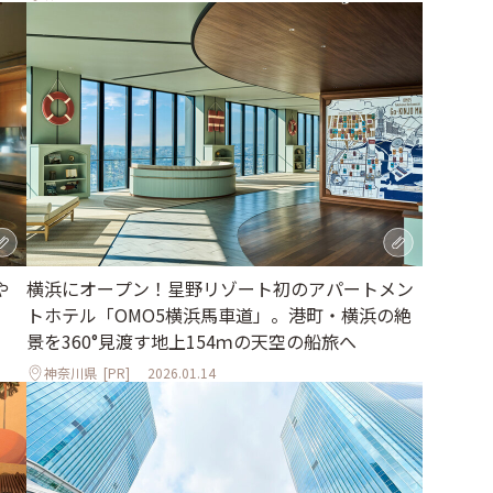
や
横浜にオープン！星野リゾート初のアパートメン
トホテル「OMO5横浜馬車道」。港町・横浜の絶
景を360°見渡す地上154ｍの天空の船旅へ
神奈川県
[PR]
2026.01.14