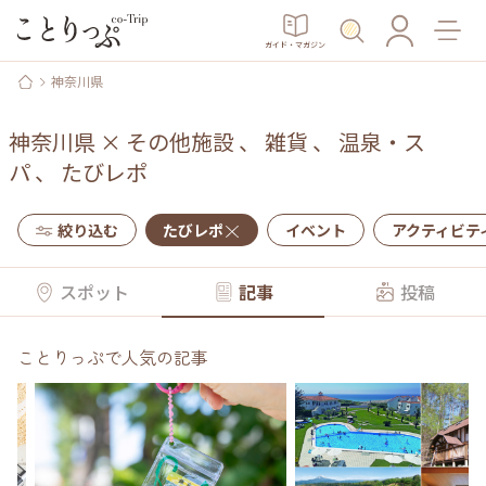
ガイド・マガジン
神奈川県
神奈川県
×
その他施設
、
雑貨
、
温泉・ス
パ
、
たびレポ
絞り込む
たびレポ
イベント
アクティビテ
スポット
記事
投稿
ことりっぷで人気の記事