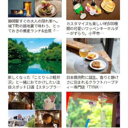
静岡駅すぐの大人の隠れ家へ。
カスタマイズも楽しい!約500種
城下町の路地裏で味わう、とっ
類の可愛いワッペンキーホルダ
ておきの蕎麦ランチ&会席「手
ーがずらり。小平市
打ち蕎麦 たがた」 | ことりっぷ
「Kimamaya T&K」 | ことりっ
ぷ
新しくなった「ことりっぷ軽井
日本橋兜町に誕生。香りと静け
沢」と一緒におでかけしたい注
さに包まれるクラフトハーブテ
目スポット13選【スタンプラリ
ィー専門店「TYNK
ー開催中】 | ことりっぷ
Kabutocho」 | ことりっぷ