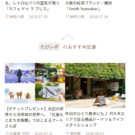
を。レトロなパリの空気が漂う
カ発の紅茶ブランド／横浜
「カフェ ドゥ ラ プレス」
「Smith Teamaker」
神奈川県
2026.07.26
神奈川県
2026.07.24
のおすすめ記事
たびレポ
【チケットプレゼント】水辺の世
休日のひとり散歩にも♪ 代々木エ
界から浮世絵の世界へ。「広島も
リアで巡る絶品ドーナツ＆ライフ
とまち水族館」ではじまるアート
スタイルショップ
さんぽ
広島県
[PR]
2026.07.31
東京都
2026.08.02