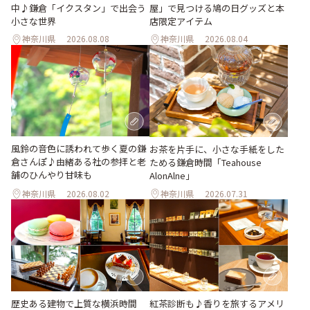
中♪鎌倉「イクスタン」で出会う
屋」で見つける鳩の日グッズと本
小さな世界
店限定アイテム
神奈川県
2026.08.08
神奈川県
2026.08.04
風鈴の音色に誘われて歩く夏の鎌
お茶を片手に、小さな手紙をした
倉さんぽ♪由緒ある社の参拝と老
ためる鎌倉時間「Teahouse
舗のひんやり甘味も
AlonAlne」
神奈川県
2026.08.02
神奈川県
2026.07.31
歴史ある建物で上質な横浜時間
紅茶診断も♪香りを旅するアメリ