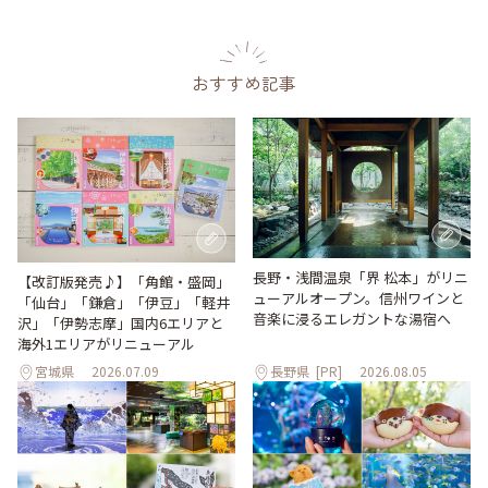
おすすめ記事
長野・浅間温泉「界 松本」がリニ
【改訂版発売♪】「角館・盛岡」
ューアルオープン。信州ワインと
「仙台」「鎌倉」「伊豆」「軽井
音楽に浸るエレガントな湯宿へ
沢」「伊勢志摩」国内6エリアと
海外1エリアがリニューアル
宮城県
2026.07.09
長野県
[PR]
2026.08.05