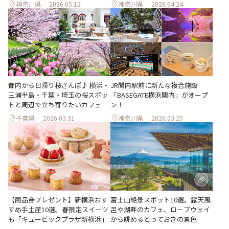
神奈川県
2026.05.12
神奈川県
2026.04.24
都内から日帰り桜さんぽ♪ 横浜・
JR関内駅前に新たな複合施設
三浦半島・千葉・埼玉の桜スポッ
「BASEGATE横浜関内」がオープ
トと周辺で立ち寄りたいカフェ
ン！
千葉県
2026.03.31
神奈川県
2026.03.25
【商品券プレゼント】新横浜おす
富士山絶景スポット10選。露天風
すめ手土産10選。春限定スイーツ
呂や湖畔のカフェ、ロープウェイ
も「キュービックプラザ新横浜」
から眺めるとっておきの景色