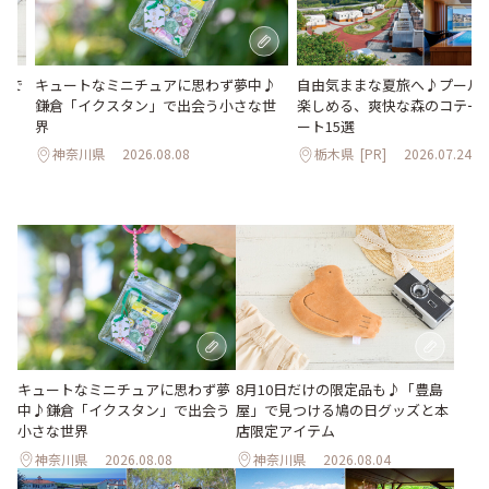
キュートなミニチュアに思わず夢中♪
自由気ままな夏旅へ♪プールや
」で
鎌倉「イクスタン」で出会う小さな世
楽しめる、爽快な森のコテー
イ
界
ート15選
神奈川県
2026.08.08
栃木県
[PR]
2026.07.24
キュートなミニチュアに思わず夢
8月10日だけの限定品も♪「豊島
中♪鎌倉「イクスタン」で出会う
屋」で見つける鳩の日グッズと本
小さな世界
店限定アイテム
神奈川県
2026.08.08
神奈川県
2026.08.04