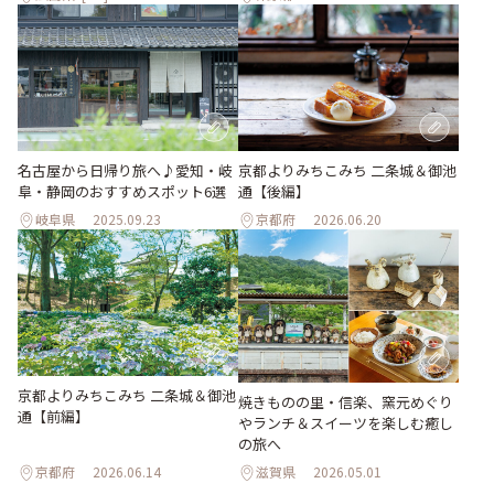
名古屋から日帰り旅へ♪愛知・岐
京都よりみちこみち 二条城＆御池
阜・静岡のおすすめスポット6選
通【後編】
岐阜県
2025.09.23
京都府
2026.06.20
京都よりみちこみち 二条城＆御池
焼きものの里・信楽、窯元めぐり
通【前編】
やランチ＆スイーツを楽しむ癒し
の旅へ
京都府
2026.06.14
滋賀県
2026.05.01