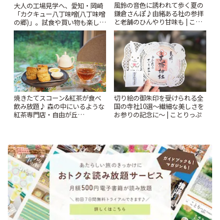
風鈴の音色に誘われて歩く夏の
大人の工場見学へ、愛知・岡崎
鎌倉さんぽ♪由緒ある社の参拝
「カクキュー八丁味噌(八丁味噌
と老舗のひんやり甘味も | こと
の郷)」。試食や買い物も楽しみ
りっぷ
♪ | ことりっぷ
焼きたてスコーン&紅茶が食べ
切り絵の御朱印を受けられる全
飲み放題♪ 森の中にいるような
国の寺社10選〜繊細な美しさを
紅茶専門店・自由が丘
お参りの記念に〜 | ことりっぷ
「YOTSUBA TEA」でのんびり
時間 | ことりっぷ