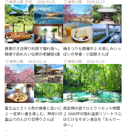
神奈川県
[PR]
2026.03.20
神奈川県
2026.02.23
食事付き日帰り利用で憧れ宿へ。
梅まつりも開催中♪ お楽しみいっ
箱根で訪れたい伝統の老舗宿3選
ぱいの早春・小田原さんぽ
神奈川県
2026.02.14
神奈川県
2026.02.10
富士山とさくら色の絶景に会いに
南足柄の森でひとりリセット時間
♪ 一足早い春を楽しむ、神奈川の
♪ 3000坪の隠れ温泉リゾートで心
里山でのんびり日帰りさんぽ
ほどけるモダン湯治を「おんりー
ゆー」