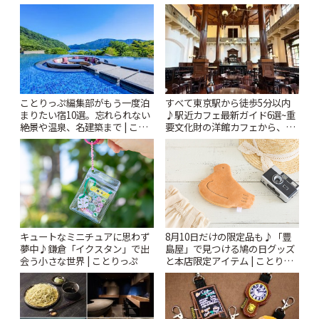
ことりっぷ編集部がもう一度泊
すべて東京駅から徒歩5分以内
まりたい宿10選。忘れられない
♪駅近カフェ最新ガイド6選~重
絶景や温泉、名建築まで | こと
要文化財の洋館カフェから、改
りっぷ
札すぐのレトロ喫茶まで~ | こと
りっぷ
キュートなミニチュアに思わず
8月10日だけの限定品も♪「豊
夢中♪鎌倉「イクスタン」で出
島屋」で見つける鳩の日グッズ
会う小さな世界 | ことりっぷ
と本店限定アイテム | ことりっ
ぷ