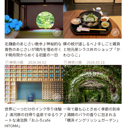
北鎌倉のあじさい散歩♪神秘的な
蝶の紋が道しるべ♪手しごと雑貨
青色のあじさいが境内を埋め尽く
と地元産シラス丼のショップ「か
す明月院からめぐる初夏の一日
わひらこ」
神奈川県
2026.06.02
神奈川県
2026.05.18
世界に一つだけのインク作り体験
一年で最も心ときめく季節の到来
♪ 湯河原の日帰り温泉でゆるりア
♪満開のバラの香りに包まれる
ートな湯治旅「おふろcafe
「横浜イングリッシュガーデン」
HITOMA」