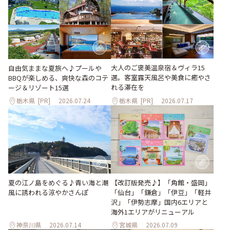
大人のご褒美温泉宿＆ヴィラ15
自由気ままな夏旅へ♪プールや
選。客室露天風呂や美食に癒やさ
BBQが楽しめる、爽快な森のコテ
れる滞在を
ージ＆リゾート15選
栃木県
[PR]
2026.07.24
栃木県
[PR]
2026.07.17
【改訂版発売♪】「角館・盛岡」
夏の江ノ島をめぐる♪青い海と潮
「仙台」「鎌倉」「伊豆」「軽井
風に誘われる涼やかさんぽ
沢」「伊勢志摩」国内6エリアと
海外1エリアがリニューアル
神奈川県
2026.07.14
宮城県
2026.07.09