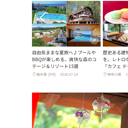
れて歩く夏の鎌
自由気ままな夏旅へ♪プールや
歴史ある建
る社の参拝と老
BBQが楽しめる、爽快な森のコ
を。レトロ
も
テージ＆リゾート15選
「カフェ ド
2
栃木県
[PR]
2026.07.24
神奈川県
2