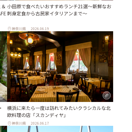
ェ＆
小田原で食べたいおすすめランチ21選～新鮮なお
FE
刺身定食から古民家イタリアンまで～
神奈川県
2026.06.19
・
横浜に来たら一度は訪れてみたいクラシカルな北
欧料理の店「スカンディヤ」
神奈川県
2026.06.17