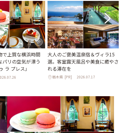
大人のご褒美温泉宿＆ヴィラ15
物で上質な横浜時間
本×
選。客室露天風呂や美食に癒やさ
なパリの空気が漂う
ポット
れる滞在を
ゥ ラ プレス」
Ret
栃木県
[PR]
2026.07.17
026.07.26
神奈