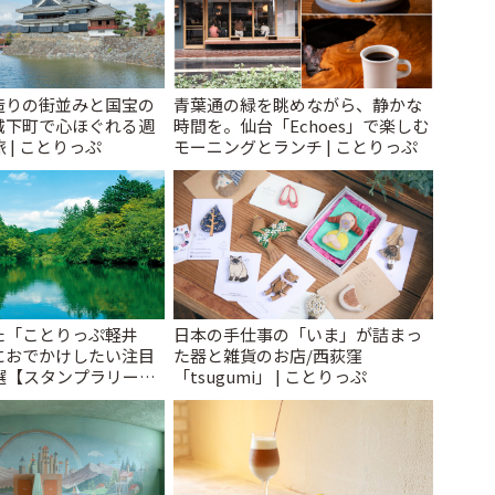
造りの街並みと国宝の
青葉通の緑を眺めながら、静かな
城下町で心ほぐれる週
時間を。仙台「Echoes」で楽しむ
 | ことりっぷ
モーニングとランチ | ことりっぷ
た「ことりっぷ軽井
日本の手仕事の「いま」が詰まっ
におでかけしたい注目
た器と雑貨のお店/西荻窪
選【スタンプラリー開
「tsugumi」 | ことりっぷ
とりっぷ