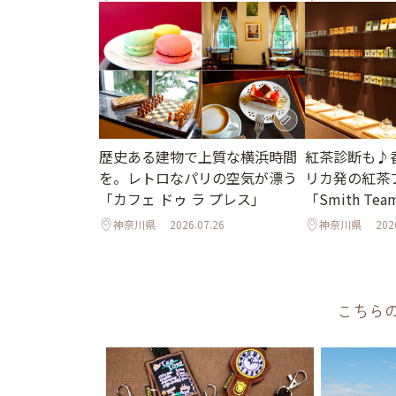
歴史ある建物で上質な横浜時間
紅茶診断も♪
を。レトロなパリの空気が漂う
リカ発の紅茶
「カフェ ドゥ ラ プレス」
「Smith Tea
神奈川県
2026.07.26
神奈川県
202
こちら