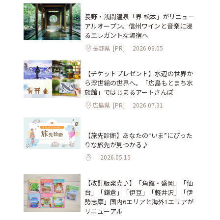
長野・浅間温泉「界 松本」がリニュー
アルオープン。信州ワインと音楽に浸
るエレガントな湯宿へ
長野県
[PR]
2026.08.05
【チケットプレゼント】水辺の世界か
ら浮世絵の世界へ。「広島もとまち水
族館」ではじまるアートさんぽ
広島県
[PR]
2026.07.31
【旅先診断】あなたの“いま”にぴった
りな旅先が見つかる♪
2026.05.15
【改訂版発売♪】「角館・盛岡」「仙
台」「鎌倉」「伊豆」「軽井沢」「伊
勢志摩」国内6エリアと海外1エリアが
リニューアル