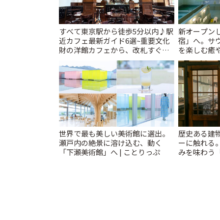
すべて東京駅から徒歩5分以内♪駅
新オープンし
近カフェ最新ガイド6選~重要文化
宿」へ。サ
財の洋館カフェから、改札すぐの
を楽しむ癒や
レトロ喫茶まで~ | ことりっぷ
とりっぷ
世界で最も美しい美術館に選出。
歴史ある建
瀬戸内の絶景に溶け込む、動く
ーに触れる
「下瀬美術館」へ | ことりっぷ
みを味わう「M
KAMAKUR