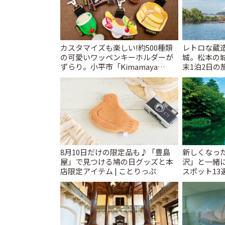
カスタマイズも楽しい!約500種類
レトロな蔵
の可愛いワッペンキーホルダーが
城。松本の
ずらり。小平市「Kimamaya
末1泊2日の旅
T&K」 | ことりっぷ
8月10日だけの限定品も♪「豊島
新しくなっ
屋」で見つける鳩の日グッズと本
沢」と一緒
店限定アイテム | ことりっぷ
スポット13
催中】 | こ