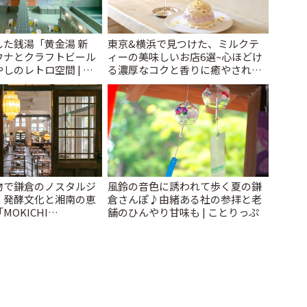
た銭湯「黄金湯 新
東京&横浜で見つけた、ミルクテ
ウナとクラフトビール
ィーの美味しいお店6選~心ほどけ
しのレトロ空間 | こ
る濃厚なコクと香りに癒やされる
ティータイム~ | ことりっぷ
物で鎌倉のノスタルジ
風鈴の音色に誘われて歩く夏の鎌
。発酵文化と湘南の恵
倉さんぽ♪由緒ある社の参拝と老
OKICHI
舗のひんやり甘味も | ことりっぷ
A」 | ことりっぷ