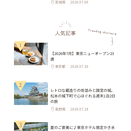
宮城県
2026.07.09
人気記事
1
【2026年7月】東京ニューオープン23
選
東京都
2026.07.30
2
レトロな蔵造りの街並みと国宝の城。
松本の城下町で心ほぐれる週末1泊2日
の旅
長野県
2026.07.28
3
夏のご褒美に♪東京ホテル限定かき氷