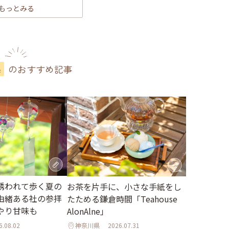
もっとみる
のおすすめ記事
県
誘われて歩く夏の
お茶を片手に、小さな手紙をし
由緒ある社の参拝
たためる鎌倉時間「Teahouse
やり甘味も
AlonAlne」
6.08.02
神奈川県
2026.07.31