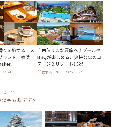
香りを旅するアメ
自由気ままな夏旅へ♪プールや
ブランド／横浜
BBQが楽しめる、爽快な森のコ
maker」
テージ＆リゾート15選
6.07.24
栃木県
[PR]
2026.07.24
の記事もおすすめ