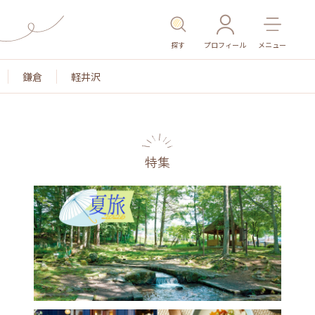
探す
プロフィール
メニュー
鎌倉
軽井沢
特集
名所・旧跡
温泉・スパ
その他施設
ごはん
カ