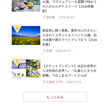
41選。ラグジュアリーな空間で味わう
大人のひんやりスイーツ【2026年最
新】
東京都
2026.08.04
4
黄金色に輝く絶景。夏休みに行きたい
ひまわりスポット＆イベント15選。巨
大迷路や夜のライトアップまで【2026
年夏】
全国
2026.08.01
5
【チケットプレゼント】水辺の世界か
ら浮世絵の世界へ。「広島もとまち水
族館」ではじまるアートさんぽ
広島県
[PR]
2026.07.31
もっとみる