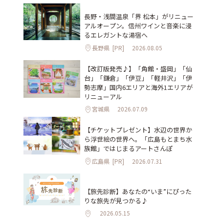
長野・浅間温泉「界 松本」がリニュー
アルオープン。信州ワインと音楽に浸
るエレガントな湯宿へ
長野県
[PR]
2026.08.05
【改訂版発売♪】「角館・盛岡」「仙
台」「鎌倉」「伊豆」「軽井沢」「伊
勢志摩」国内6エリアと海外1エリアが
リニューアル
宮城県
2026.07.09
【チケットプレゼント】水辺の世界か
ら浮世絵の世界へ。「広島もとまち水
族館」ではじまるアートさんぽ
広島県
[PR]
2026.07.31
【旅先診断】あなたの“いま”にぴった
りな旅先が見つかる♪
2026.05.15