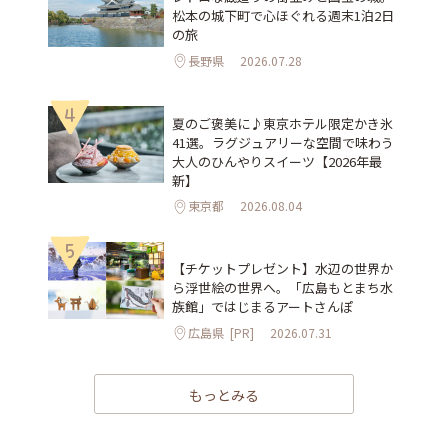
松本の城下町で心ほぐれる週末1泊2日
の旅
長野県
2026.07.28
4
夏のご褒美に♪東京ホテル限定かき氷
41選。ラグジュアリーな空間で味わう
大人のひんやりスイーツ【2026年最
新】
東京都
2026.08.04
5
【チケットプレゼント】水辺の世界か
ら浮世絵の世界へ。「広島もとまち水
族館」ではじまるアートさんぽ
広島県
[PR]
2026.07.31
もっとみる