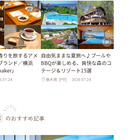
香りを旅するアメ
自由気ままな夏旅へ♪プールや
ブランド／横浜
BBQが楽しめる、爽快な森のコ
maker」
テージ＆リゾート15選
6.07.24
栃木県
[PR]
2026.07.24
のおすすめ記事
パ