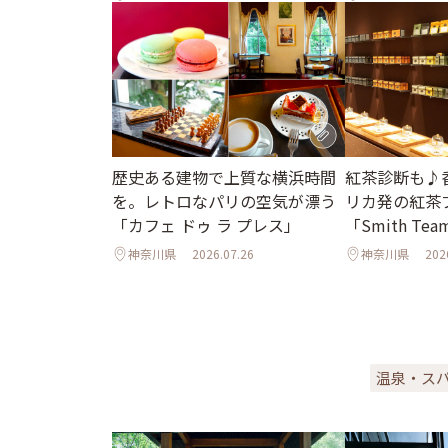
歴史ある建物で上質な横浜時間
紅茶診断も♪
を。レトロなパリの空気が漂う
リカ発の紅茶
「カフェ ドゥ ラ プレス」
「Smith Tea
神奈川県
2026.07.26
神奈川県
202
温泉・ス