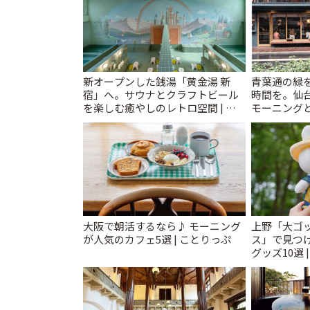
新オープンした銭湯「黄金湯 新
青葉通の緑
宿」へ。サウナとクラフトビール
時間を。仙台
を楽しむ癒やしのレトロ空間 | こ
モーニングと
とりっぷ
大阪で朝活するなら♪ モーニング
上野「大ゴ
が人気のカフェ5選 | ことりっぷ
ス」で見つ
グッズ10選 