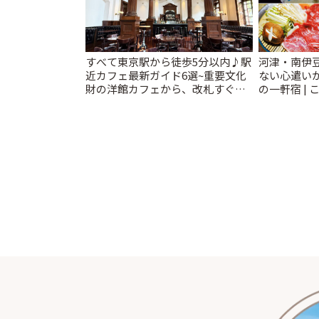
すべて東京駅から徒歩5分以内♪駅
河津・南伊
近カフェ最新ガイド6選~重要文化
ない心遣い
財の洋館カフェから、改札すぐの
の一軒宿 | 
レトロ喫茶まで~ | ことりっぷ