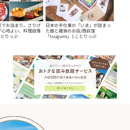
豆でお泊まり。さりげ
日本の手仕事の「いま」が詰まっ
が心地よい、料理自慢
た器と雑貨のお店/西荻窪
ことりっぷ
「tsugumi」 | ことりっぷ