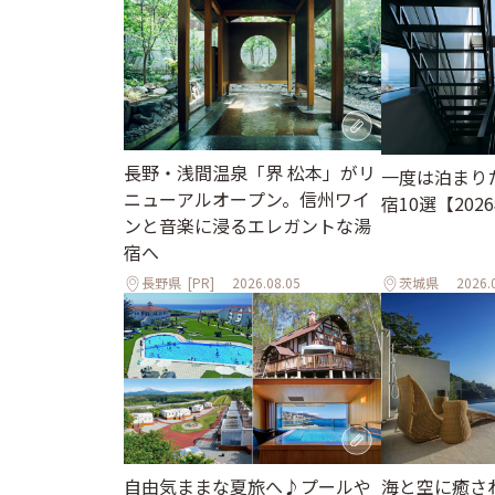
長野・浅間温泉「界 松本」がリ
一度は泊まり
ニューアルオープン。信州ワイ
宿10選【202
ンと音楽に浸るエレガントな湯
宿へ
長野県
[PR]
2026.08.05
茨城県
2026.
自由気ままな夏旅へ♪プールや
海と空に癒さ