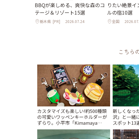
BBQが楽しめる、爽快な森のコ
りたい絶景イ
テージ＆リゾート15選
ルの宿10選
栃木県
[PR]
2026.07.24
全国
2026.07
こちら
カスタマイズも楽しい!約500種類
新しくなっ
の可愛いワッペンキーホルダーが
沢」と一緒
ずらり。小平市「Kimamaya
スポット13
T&K」 | ことりっぷ
催中】 | こ