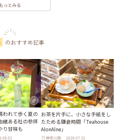
もっとみる
のおすすめ記事
県
誘われて歩く夏の
お茶を片手に、小さな手紙をし
由緒ある社の参拝
たためる鎌倉時間「Teahouse
やり甘味も
AlonAlne」
6.08.02
神奈川県
2026.07.31