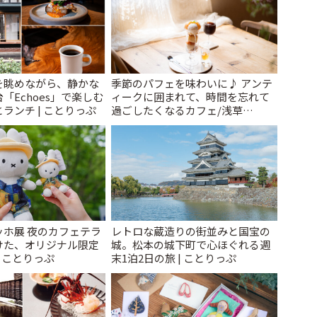
を眺めながら、静かな
季節のパフェを味わいに♪ アンテ
「Echoes」で楽しむ
ィークに囲まれて、時間を忘れて
ランチ | ことりっぷ
過ごしたくなるカフェ/浅草
「annorum cafe」 | ことりっぷ
ッホ展 夜のカフェテラ
レトロな蔵造りの街並みと国宝の
けた、オリジナル限定
城。松本の城下町で心ほぐれる週
| ことりっぷ
末1泊2日の旅 | ことりっぷ