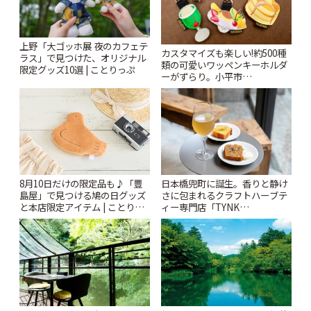
上野「大ゴッホ展 夜のカフェテ
カスタマイズも楽しい!約500種
ラス」で見つけた、オリジナル
類の可愛いワッペンキーホルダ
限定グッズ10選 | ことりっぷ
ーがずらり。小平市
「Kimamaya T&K」 | ことりっ
ぷ
日本橋兜町に誕生。香りと静け
8月10日だけの限定品も♪「豊
さに包まれるクラフトハーブテ
島屋」で見つける鳩の日グッズ
ィー専門店「TYNK
と本店限定アイテム | ことりっ
Kabutocho」 | ことりっぷ
ぷ