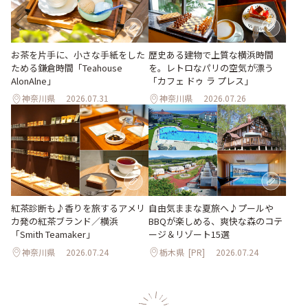
お茶を片手に、小さな手紙をした
歴史ある建物で上質な横浜時間
ためる鎌倉時間「Teahouse
を。レトロなパリの空気が漂う
AlonAlne」
「カフェ ドゥ ラ プレス」
神奈川県
2026.07.31
神奈川県
2026.07.26
紅茶診断も♪香りを旅するアメリ
自由気ままな夏旅へ♪プールや
カ発の紅茶ブランド／横浜
BBQが楽しめる、爽快な森のコテ
「Smith Teamaker」
ージ＆リゾート15選
神奈川県
2026.07.24
栃木県
[PR]
2026.07.24