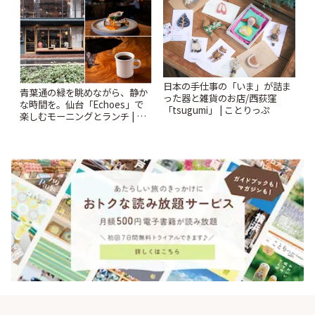
日本の手仕事の「いま」が詰ま
青葉通の緑を眺めながら、静か
った器と雑貨のお店/西荻窪
な時間を。仙台「Echoes」で
「tsugumi」 | ことりっぷ
楽しむモーニングとランチ | こ
とりっぷ