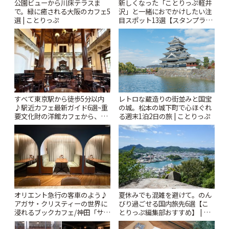
公園ビューから川床テラスま
新しくなった「ことりっぷ軽井
で。緑に癒される大阪のカフェ5
沢」と一緒におでかけしたい注
選 | ことりっぷ
目スポット13選【スタンプラリ
ー開催中】 | ことりっぷ
すべて東京駅から徒歩5分以内
レトロな蔵造りの街並みと国宝
♪駅近カフェ最新ガイド6選~重
の城。松本の城下町で心ほぐれ
要文化財の洋館カフェから、改
る週末1泊2日の旅 | ことりっぷ
札すぐのレトロ喫茶まで~ | こと
りっぷ
オリエント急行の客車のよう♪
夏休みでも混雑を避けて。のん
アガサ・クリスティーの世界に
びり過ごせる国内旅先6選【こ
浸れるブックカフェ/神田「サロ
とりっぷ編集部おすすめ】 | こ
ンクリスティ」 | ことりっぷ
とりっぷ