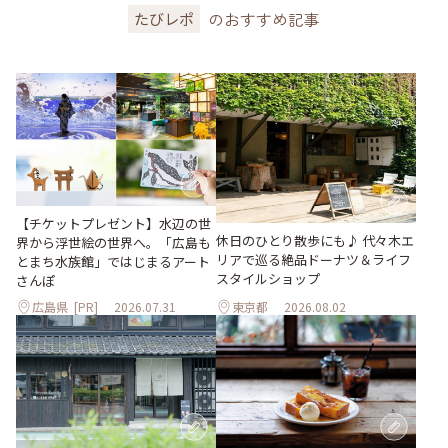
のおすすめ記事
たびレポ
【チケットプレゼント】水辺の世
休日のひとり散歩にも♪ 代々木エ
界から浮世絵の世界へ。「広島も
リアで巡る絶品ドーナツ＆ライフ
とまち水族館」ではじまるアート
スタイルショップ
さんぽ
広島県
[PR]
2026.07.31
東京都
2026.08.02