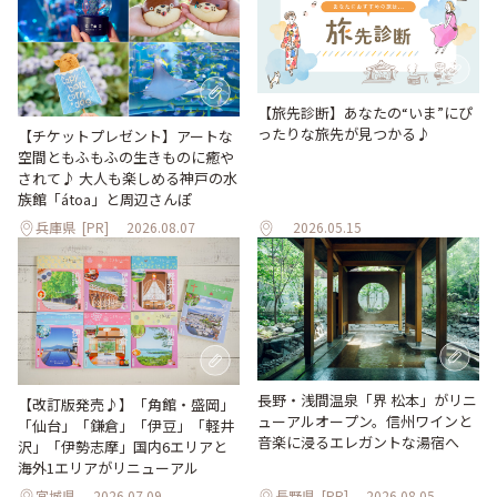
【旅先診断】あなたの“いま”にぴ
ったりな旅先が見つかる♪
【チケットプレゼント】アートな
空間ともふもふの生きものに癒や
されて♪ 大人も楽しめる神戸の水
族館「átoa」と周辺さんぽ
兵庫県
[PR]
2026.08.07
2026.05.15
長野・浅間温泉「界 松本」がリニ
【改訂版発売♪】「角館・盛岡」
ューアルオープン。信州ワインと
「仙台」「鎌倉」「伊豆」「軽井
音楽に浸るエレガントな湯宿へ
沢」「伊勢志摩」国内6エリアと
海外1エリアがリニューアル
宮城県
2026.07.09
長野県
[PR]
2026.08.05