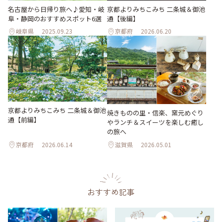
名古屋から日帰り旅へ♪愛知・岐
京都よりみちこみち 二条城＆御池
阜・静岡のおすすめスポット6選
通【後編】
岐阜県
2025.09.23
京都府
2026.06.20
京都よりみちこみち 二条城＆御池
焼きものの里・信楽、窯元めぐり
通【前編】
やランチ＆スイーツを楽しむ癒し
の旅へ
京都府
2026.06.14
滋賀県
2026.05.01
おすすめ記事