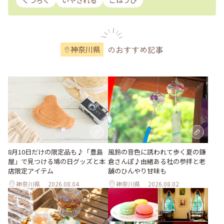
くつろぐ
いやされる
ごほうび
のおすすめ記事
神奈川県
風鈴の音色に誘われて歩く夏の鎌
8月10日だけの限定品も♪「豊島
倉さんぽ♪由緒ある社の参拝と老
屋」で見つける鳩の日グッズと本
舗のひんやり甘味も
店限定アイテム
神奈川県
2026.08.04
神奈川県
2026.08.02