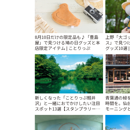
8月10日だけの限定品も♪「豊島
上野「大ゴ
屋」で見つける鳩の日グッズと本
ス」で見つ
店限定アイテム | ことりっぷ
グッズ10選 
新しくなった「ことりっぷ軽井
青葉通の緑
沢」と一緒におでかけしたい注目
時間を。仙台
スポット13選【スタンプラリー開
モーニングと
催中】 | ことりっぷ