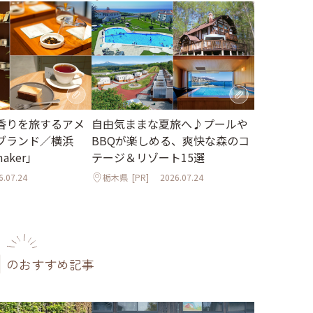
香りを旅するアメ
自由気ままな夏旅へ♪プールや
ブランド／横浜
BBQが楽しめる、爽快な森のコ
maker」
テージ＆リゾート15選
6.07.24
栃木県
[PR]
2026.07.24
のおすすめ記事