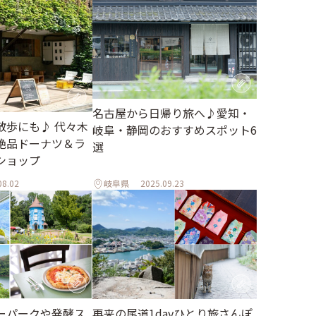
名古屋から日帰り旅へ♪愛知・
散歩にも♪ 代々木
岐阜・静岡のおすすめスポット6
絶品ドーナツ＆ラ
選
ショップ
08.02
岐阜県
2025.09.23
ーパークや発酵ス
再来の尾道1dayひとり旅さんぽ