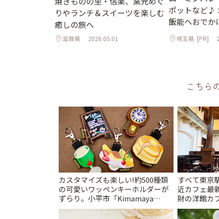
焼きものの里・信楽、窯元めぐ
ポットなど♪
りやランチ＆スイーツを楽しむ
飯能へおでか
癒しの旅へ
滋賀県
2026.05.01
埼玉県
[PR]
こちら
カスタマイズも楽しい!約500種類
すべて東京
の可愛いワッペンキーホルダーが
近カフェ最新
ずらり。小平市「Kimamaya
財の洋館カ
T&K」 | ことりっぷ
レトロ喫茶ま