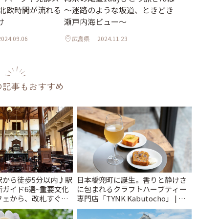
 北欧時間が流れる
～迷路のような坂道、ときどき
け
瀬戸内海ビュー～
2024.09.06
広島県
2024.11.23
の記事もおすすめ
駅から徒歩5分以内♪駅
日本橋兜町に誕生。香りと静けさ
ガイド6選~重要文化
に包まれるクラフトハーブティー
フェから、改札すぐの
専門店「TYNK Kabutocho」 | こ
で~ | ことりっぷ
とりっぷ