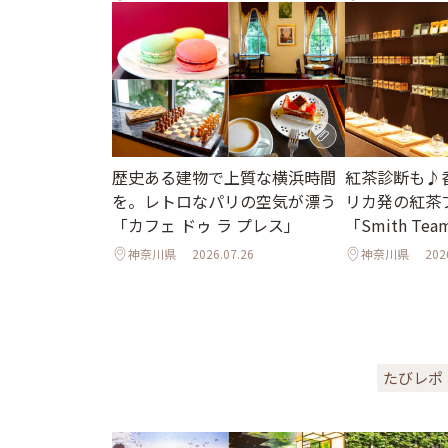
歴史ある建物で上質な横浜時間
紅茶診断も♪
を。レトロなパリの空気が漂う
リカ発の紅茶
「カフェ ドゥ ラ プレス」
「Smith Tea
神奈川県
2026.07.26
神奈川県
202
たびレポ