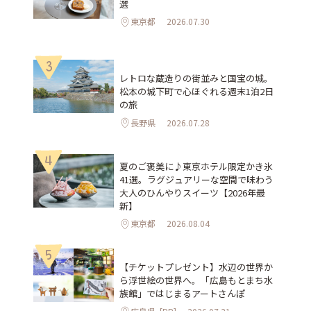
選
東京都
2026.07.30
3
レトロな蔵造りの街並みと国宝の城。
松本の城下町で心ほぐれる週末1泊2日
の旅
長野県
2026.07.28
4
夏のご褒美に♪東京ホテル限定かき氷
41選。ラグジュアリーな空間で味わう
大人のひんやりスイーツ【2026年最
新】
東京都
2026.08.04
5
【チケットプレゼント】水辺の世界か
ら浮世絵の世界へ。「広島もとまち水
族館」ではじまるアートさんぽ