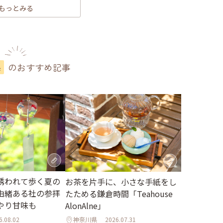
もっとみる
のおすすめ記事
県
誘われて歩く夏の
お茶を片手に、小さな手紙をし
由緒ある社の参拝
たためる鎌倉時間「Teahouse
やり甘味も
AlonAlne」
6.08.02
神奈川県
2026.07.31