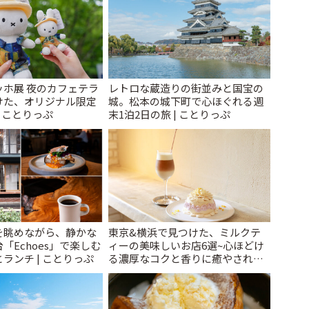
ッホ展 夜のカフェテラ
レトロな蔵造りの街並みと国宝の
けた、オリジナル限定
城。松本の城下町で心ほぐれる週
| ことりっぷ
末1泊2日の旅 | ことりっぷ
を眺めながら、静かな
東京&横浜で見つけた、ミルクテ
「Echoes」で楽しむ
ィーの美味しいお店6選~心ほどけ
ランチ | ことりっぷ
る濃厚なコクと香りに癒やされる
ティータイム~ | ことりっぷ