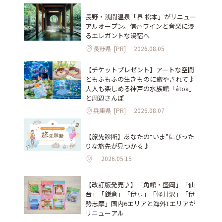
長野・浅間温泉「界 松本」がリニュー
アルオープン。信州ワインと音楽に浸
るエレガントな湯宿へ
長野県
[PR]
2026.08.05
【チケットプレゼント】アートな空間
ともふもふの生きものに癒やされて♪
大人も楽しめる神戸の水族館「átoa」
と周辺さんぽ
兵庫県
[PR]
2026.08.07
【旅先診断】あなたの“いま”にぴった
りな旅先が見つかる♪
2026.05.15
【改訂版発売♪】「角館・盛岡」「仙
台」「鎌倉」「伊豆」「軽井沢」「伊
勢志摩」国内6エリアと海外1エリアが
リニューアル