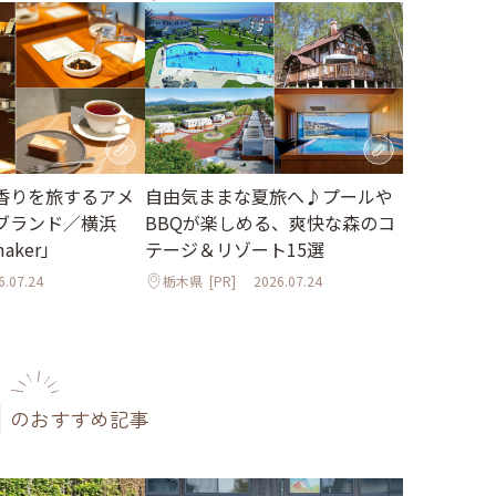
香りを旅するアメ
自由気ままな夏旅へ♪プールや
ブランド／横浜
BBQが楽しめる、爽快な森のコ
maker」
テージ＆リゾート15選
6.07.24
栃木県
[PR]
2026.07.24
のおすすめ記事