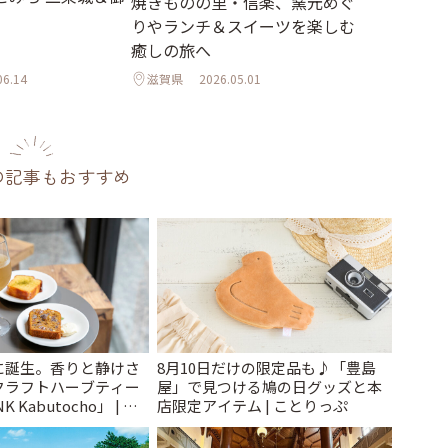
焼きものの里・信楽、窯元めぐ
りやランチ＆スイーツを楽しむ
癒しの旅へ
06.14
滋賀県
2026.05.01
の記事もおすすめ
に誕生。香りと静けさ
8月10日だけの限定品も♪「豊島
クラフトハーブティー
屋」で見つける鳩の日グッズと本
 Kabutocho」 | こ
店限定アイテム | ことりっぷ