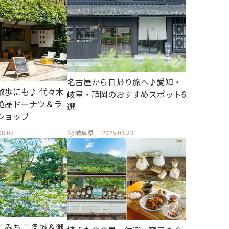
名古屋から日帰り旅へ♪愛知・
散歩にも♪ 代々木
岐阜・静岡のおすすめスポット6
絶品ドーナツ＆ラ
選
ショップ
08.02
岐阜県
2025.09.23
こみち 二条城＆御