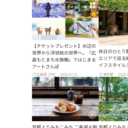
【チケットプレゼント】水辺の
休日のひとり
世界から浮世絵の世界へ。「広
エリアで巡る
島もとまち水族館」ではじまる
イフスタイル
アートさんぽ
広島県
[PR]
2026.07.31
東京都
2026.
京都よりみちこみち 二条城＆御
京都よりみち