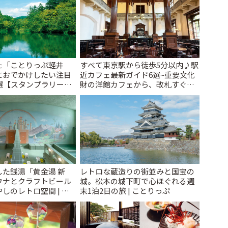
た「ことりっぷ軽井
すべて東京駅から徒歩5分以内♪駅
におでかけしたい注目
近カフェ最新ガイド6選~重要文化
選【スタンプラリー開
財の洋館カフェから、改札すぐの
とりっぷ
レトロ喫茶まで~ | ことりっぷ
た銭湯「黄金湯 新
レトロな蔵造りの街並みと国宝の
ウナとクラフトビール
城。松本の城下町で心ほぐれる週
しのレトロ空間 | こ
末1泊2日の旅 | ことりっぷ