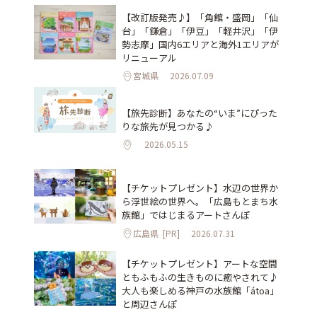
【改訂版発売♪】「角館・盛岡」「仙
台」「鎌倉」「伊豆」「軽井沢」「伊
勢志摩」国内6エリアと海外1エリアが
リニューアル
宮城県
2026.07.09
【旅先診断】あなたの“いま”にぴった
りな旅先が見つかる♪
2026.05.15
【チケットプレゼント】水辺の世界か
ら浮世絵の世界へ。「広島もとまち水
族館」ではじまるアートさんぽ
広島県
[PR]
2026.07.31
【チケットプレゼント】アートな空間
ともふもふの生きものに癒やされて♪
大人も楽しめる神戸の水族館「átoa」
と周辺さんぽ