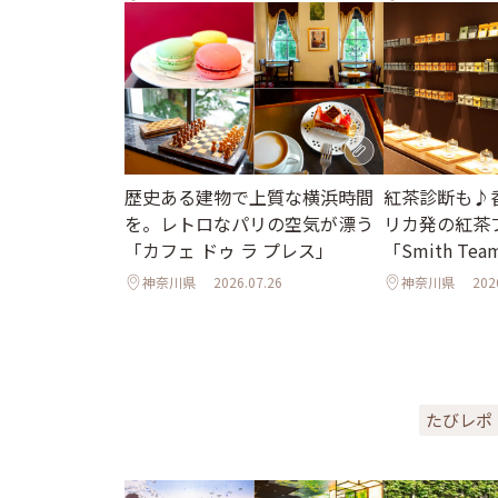
歴史ある建物で上質な横浜時間
紅茶診断も♪
を。レトロなパリの空気が漂う
リカ発の紅茶
「カフェ ドゥ ラ プレス」
「Smith Tea
神奈川県
2026.07.26
神奈川県
202
たびレポ