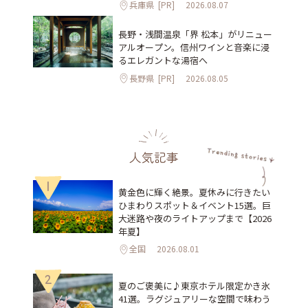
兵庫県
[PR]
2026.08.07
長野・浅間温泉「界 松本」がリニュー
アルオープン。信州ワインと音楽に浸
るエレガントな湯宿へ
長野県
[PR]
2026.08.05
人気記事
1
黄金色に輝く絶景。夏休みに行きたい
ひまわりスポット＆イベント15選。巨
大迷路や夜のライトアップまで【2026
年夏】
全国
2026.08.01
2
夏のご褒美に♪東京ホテル限定かき氷
41選。ラグジュアリーな空間で味わう