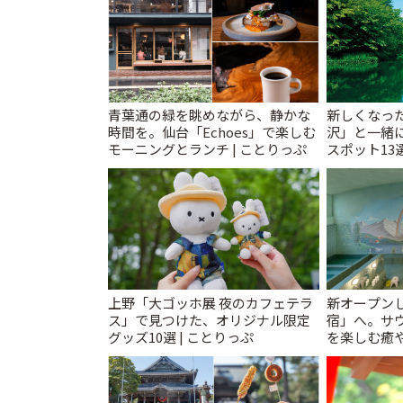
青葉通の緑を眺めながら、静かな
新しくなっ
時間を。仙台「Echoes」で楽しむ
沢」と一緒
モーニングとランチ | ことりっぷ
スポット13
催中】 | こ
上野「大ゴッホ展 夜のカフェテラ
新オープンし
ス」で見つけた、オリジナル限定
宿」へ。サ
グッズ10選 | ことりっぷ
を楽しむ癒や
とりっぷ