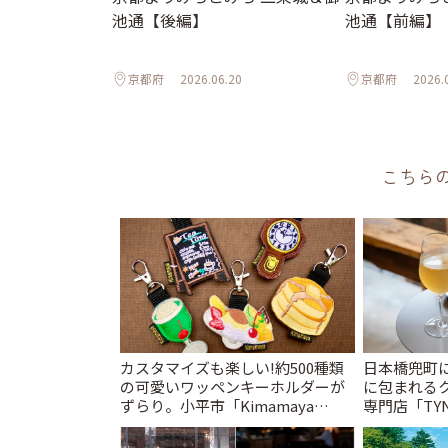
池通【後編】
池通【前編】
京都府
2026.06.20
京都府
2026.
こちら
カスタマイズも楽しい!約500種類
日本橋兜町
の可愛いワッペンキーホルダーが
に包まれる
ずらり。小平市「Kimamaya
専門店「TYNK
T&K」 | ことりっぷ
とりっぷ