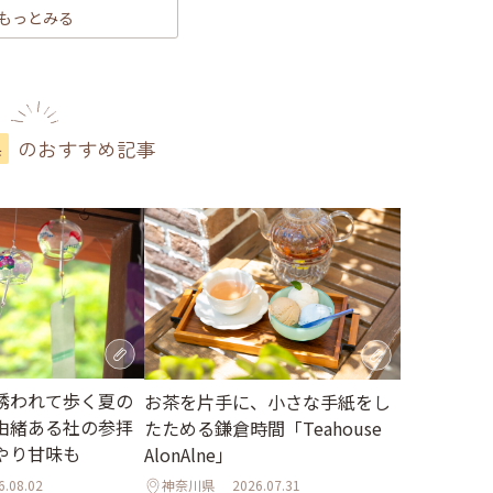
もっとみる
のおすすめ記事
県
誘われて歩く夏の
お茶を片手に、小さな手紙をし
由緒ある社の参拝
たためる鎌倉時間「Teahouse
やり甘味も
AlonAlne」
6.08.02
神奈川県
2026.07.31