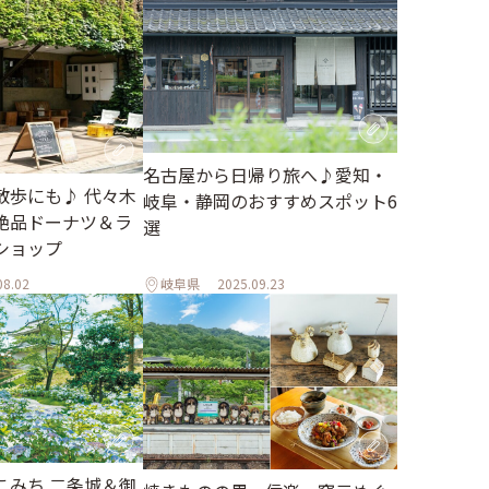
名古屋から日帰り旅へ♪愛知・
散歩にも♪ 代々木
岐阜・静岡のおすすめスポット6
絶品ドーナツ＆ラ
選
ショップ
08.02
岐阜県
2025.09.23
こみち 二条城＆御