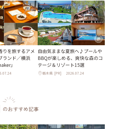
香りを旅するアメ
自由気ままな夏旅へ♪プールや
ブランド／横浜
BBQが楽しめる、爽快な森のコ
maker」
テージ＆リゾート15選
6.07.24
栃木県
[PR]
2026.07.24
のおすすめ記事