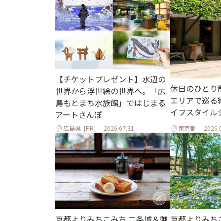
【チケットプレゼント】水辺の
休日のひとり
世界から浮世絵の世界へ。「広
エリアで巡る
島もとまち水族館」ではじまる
イフスタイル
アートさんぽ
広島県
[PR]
2026.07.31
東京都
2026.
京都よりみちこみち 二条城＆御
京都よりみち