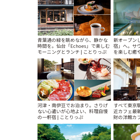
青葉通の緑を眺めながら、静かな
新オープンし
時間を。仙台「Echoes」で楽しむ
宿」へ。サ
モーニングとランチ | ことりっぷ
を楽しむ癒や
とりっぷ
河津・南伊豆でお泊まり。さりげ
すべて東京
ない心遣いが心地よい、料理自慢
近カフェ最新
の一軒宿 | ことりっぷ
財の洋館カ
レトロ喫茶ま