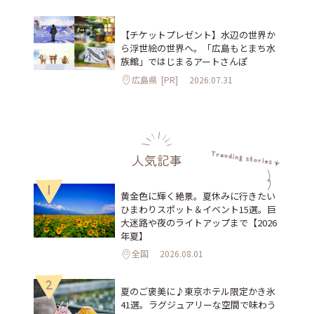
【チケットプレゼント】水辺の世界か
ら浮世絵の世界へ。「広島もとまち水
族館」ではじまるアートさんぽ
広島県
[PR]
2026.07.31
人気記事
1
黄金色に輝く絶景。夏休みに行きたい
ひまわりスポット＆イベント15選。巨
大迷路や夜のライトアップまで【2026
年夏】
全国
2026.08.01
2
夏のご褒美に♪東京ホテル限定かき氷
41選。ラグジュアリーな空間で味わう