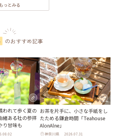
もっとみる
のおすすめ記事
県
誘われて歩く夏の
お茶を片手に、小さな手紙をし
由緒ある社の参拝
たためる鎌倉時間「Teahouse
やり甘味も
AlonAlne」
6.08.02
神奈川県
2026.07.31