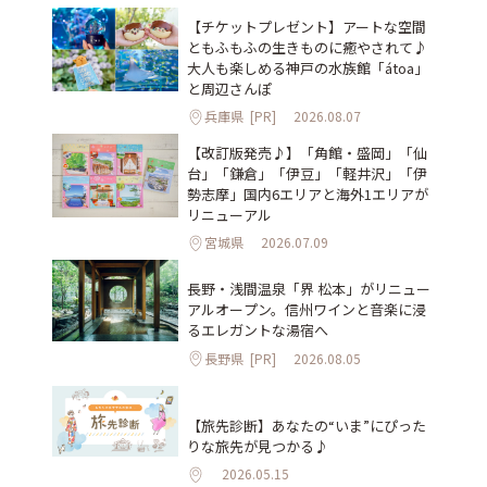
【チケットプレゼント】アートな空間
ともふもふの生きものに癒やされて♪
大人も楽しめる神戸の水族館「átoa」
と周辺さんぽ
兵庫県
[PR]
2026.08.07
【改訂版発売♪】「角館・盛岡」「仙
台」「鎌倉」「伊豆」「軽井沢」「伊
勢志摩」国内6エリアと海外1エリアが
リニューアル
宮城県
2026.07.09
長野・浅間温泉「界 松本」がリニュー
アルオープン。信州ワインと音楽に浸
るエレガントな湯宿へ
長野県
[PR]
2026.08.05
【旅先診断】あなたの“いま”にぴった
りな旅先が見つかる♪
2026.05.15