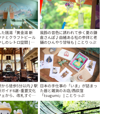
た銭湯「黄金湯 新
風鈴の音色に誘われて歩く夏の鎌
ウナとクラフトビール
倉さんぽ♪由緒ある社の参拝と老
しのレトロ空間 | こ
舗のひんやり甘味も | ことりっぷ
駅から徒歩5分以内♪駅
日本の手仕事の「いま」が詰まっ
ガイド6選~重要文化
た器と雑貨のお店/西荻窪
フェから、改札すぐの
「tsugumi」 | ことりっぷ
で~ | ことりっぷ