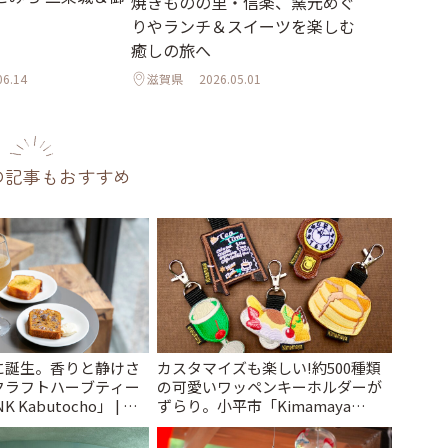
焼きものの里・信楽、窯元めぐ
りやランチ＆スイーツを楽しむ
癒しの旅へ
06.14
滋賀県
2026.05.01
の記事もおすすめ
に誕生。香りと静けさ
カスタマイズも楽しい!約500種類
クラフトハーブティー
の可愛いワッペンキーホルダーが
 Kabutocho」 | こ
ずらり。小平市「Kimamaya
T&K」 | ことりっぷ