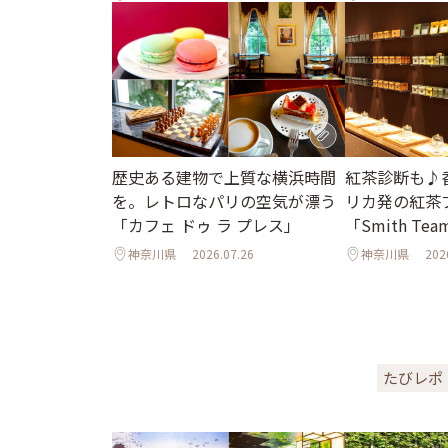
歴史ある建物で上質な横浜時間
紅茶診断も♪
を。レトロなパリの空気が漂う
リカ発の紅茶
「カフェ ドゥ ラ プレス」
「Smith Tea
神奈川県
2026.07.26
神奈川県
202
たびレポ