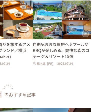
香りを旅するアメ
自由気ままな夏旅へ♪プールや
ブランド／横浜
BBQが楽しめる、爽快な森のコ
maker」
テージ＆リゾート15選
6.07.24
栃木県
[PR]
2026.07.24
のおすすめ記事
宿