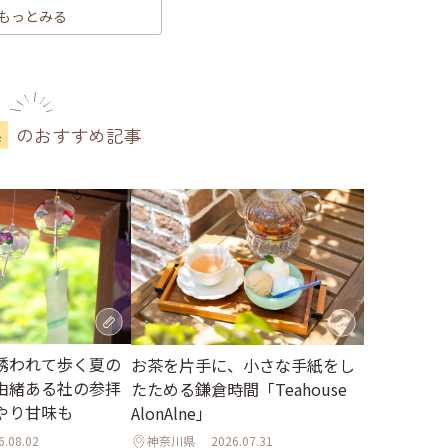
もっとみる
のおすすめ記事
県
誘われて歩く夏の
お茶を片手に、小さな手紙をし
由緒ある社の参拝
たためる鎌倉時間「Teahouse
やり甘味も
AlonAlne」
6.08.02
神奈川県
2026.07.31