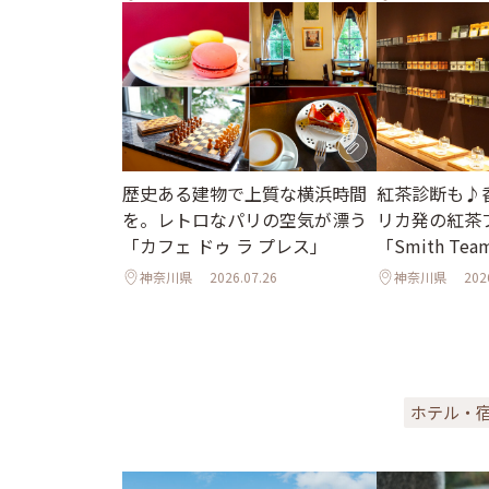
歴史ある建物で上質な横浜時間
紅茶診断も♪
を。レトロなパリの空気が漂う
リカ発の紅茶
「カフェ ドゥ ラ プレス」
「Smith Tea
神奈川県
2026.07.26
神奈川県
202
ホテル・