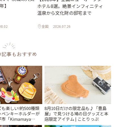
6年】
ホテル8選。絶景インフィニティ
温泉から文化財の邸宅まで
08.02
全国
2026.07.26
の記事もおすすめ
も楽しい!約500種類
8月10日だけの限定品も♪「豊島
ッペンキーホルダーが
屋」で見つける鳩の日グッズと本
「Kimamaya
店限定アイテム | ことりっぷ
ことりっぷ