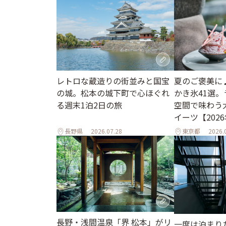
レトロな蔵造りの街並みと国宝
夏のご褒美に
の城。松本の城下町で心ほぐれ
かき氷41選
る週末1泊2日の旅
空間で味わう
イーツ【202
長野県
2026.07.28
東京都
2026.
長野・浅間温泉「界 松本」がリ
一度は泊まり