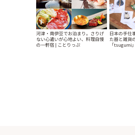
河津・南伊豆でお泊まり。さりげ
日本の手仕
ない心遣いが心地よい、料理自慢
た器と雑貨
の一軒宿 | ことりっぷ
「tsugumi