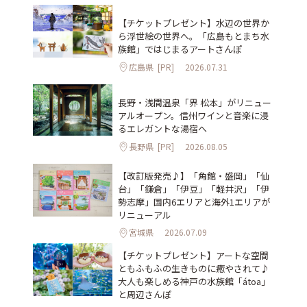
【チケットプレゼント】水辺の世界か
ら浮世絵の世界へ。「広島もとまち水
族館」ではじまるアートさんぽ
広島県
[PR]
2026.07.31
長野・浅間温泉「界 松本」がリニュー
アルオープン。信州ワインと音楽に浸
るエレガントな湯宿へ
長野県
[PR]
2026.08.05
【改訂版発売♪】「角館・盛岡」「仙
台」「鎌倉」「伊豆」「軽井沢」「伊
勢志摩」国内6エリアと海外1エリアが
リニューアル
宮城県
2026.07.09
【チケットプレゼント】アートな空間
ともふもふの生きものに癒やされて♪
大人も楽しめる神戸の水族館「átoa」
と周辺さんぽ