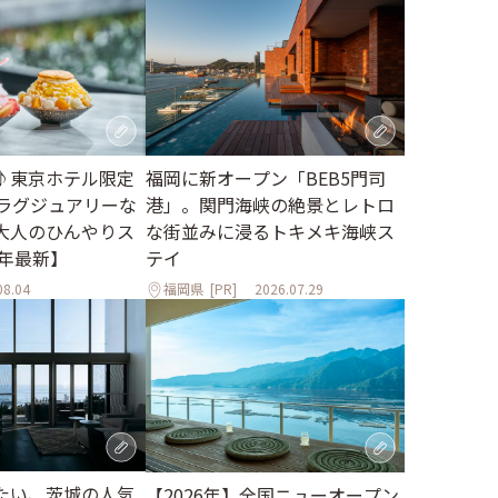
♪東京ホテル限定
福岡に新オープン「BEB5門司
。ラグジュアリーな
港」。関門海峡の絶景とレトロ
大人のひんやりス
な街並みに浸るトキメキ海峡ス
6年最新】
テイ
08.04
福岡県
[PR]
2026.07.29
たい、茨城の人気
【2026年】全国ニューオープン