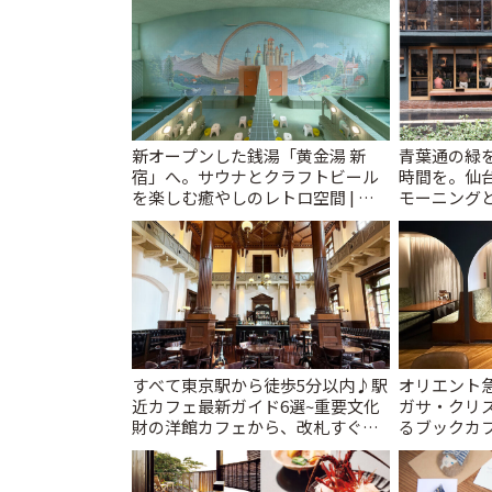
新オープンした銭湯「黄金湯 新
青葉通の緑
宿」へ。サウナとクラフトビール
時間を。仙台
を楽しむ癒やしのレトロ空間 | こ
モーニングと
とりっぷ
すべて東京駅から徒歩5分以内♪駅
オリエント
近カフェ最新ガイド6選~重要文化
ガサ・クリ
財の洋館カフェから、改札すぐの
るブックカ
レトロ喫茶まで~ | ことりっぷ
スティ」 | 