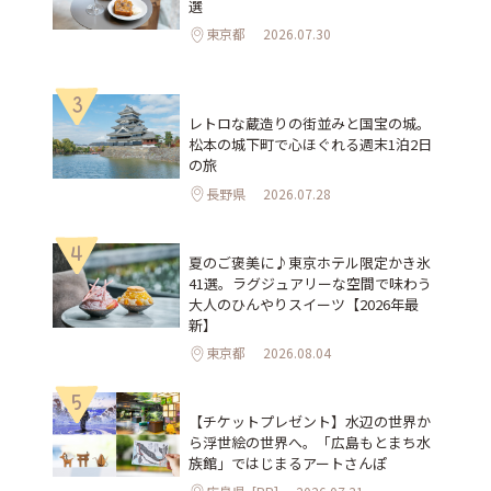
選
東京都
2026.07.30
3
レトロな蔵造りの街並みと国宝の城。
松本の城下町で心ほぐれる週末1泊2日
の旅
長野県
2026.07.28
4
夏のご褒美に♪東京ホテル限定かき氷
41選。ラグジュアリーな空間で味わう
大人のひんやりスイーツ【2026年最
新】
東京都
2026.08.04
5
【チケットプレゼント】水辺の世界か
ら浮世絵の世界へ。「広島もとまち水
族館」ではじまるアートさんぽ