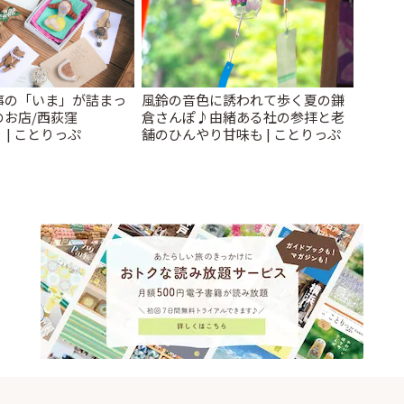
事の「いま」が詰まっ
風鈴の音色に誘われて歩く夏の鎌
のお店/西荻窪
倉さんぽ♪由緒ある社の参拝と老
」 | ことりっぷ
舗のひんやり甘味も | ことりっぷ