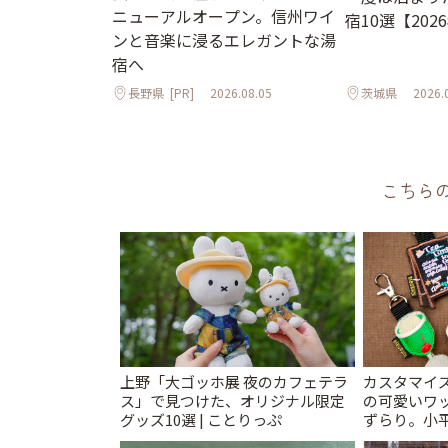
ニューアルオープン。信州ワイ
宿10選【202
ンと音楽に浸るエレガントな湯
宿へ
長野県
[PR]
2026.08.05
茨城県
2026.
こちら
上野「大ゴッホ展 夜のカフェテラ
カスタマイズ
ス」で見つけた、オリジナル限定
の可愛いワ
グッズ10選 | ことりっぷ
ずらり。小平市
T&K」 | 