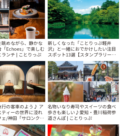
を眺めながら、静かな
新しくなった「ことりっぷ軽井
「Echoes」で楽しむ
沢」と一緒におでかけしたい注目
ランチ | ことりっぷ
スポット13選【スタンプラリー開
催中】 | ことりっぷ
急行の客車のよう♪ ア
名物いなり寿司やスイーツの食べ
スティーの世界に浸れ
歩きも楽しい♪愛知・豊川稲荷参
フェ/神田「サロンクリ
道さんぽ | ことりっぷ
ことりっぷ