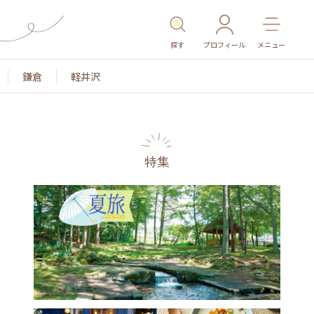
探す
プロフィール
メニュー
鎌倉
軽井沢
特集
名所・旧跡
温泉・スパ
その他施設
ごはん
カ