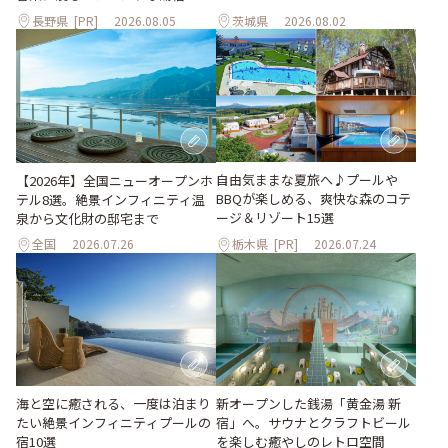
長野県
[PR]
2026.08.05
茨城県
2026.08.02
自由気ままな夏旅へ♪プールや
【2026年】全国ニューオープンホ
BBQが楽しめる、爽快な森のコテ
テル8選。絶景インフィニティ温
ージ＆リゾート15選
泉から文化財の邸宅まで
全国
2026.07.26
栃木県
[PR]
2026.07.24
海と空に癒される、一度は泊まり
新オープンした銭湯「黄金湯 新
たい絶景インフィニティプールの
宿」へ。サウナとクラフトビール
宿10選
を楽しむ癒やしのレトロ空間