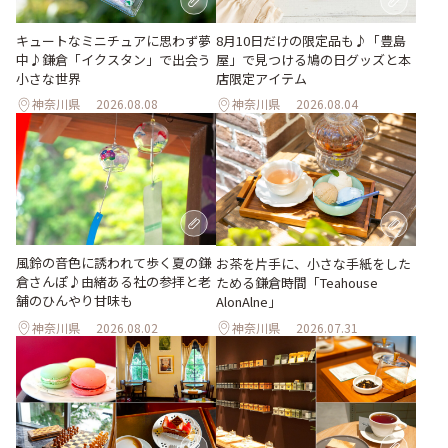
キュートなミニチュアに思わず夢
8月10日だけの限定品も♪「豊島
中♪鎌倉「イクスタン」で出会う
屋」で見つける鳩の日グッズと本
小さな世界
店限定アイテム
神奈川県
2026.08.08
神奈川県
2026.08.04
風鈴の音色に誘われて歩く夏の鎌
お茶を片手に、小さな手紙をした
倉さんぽ♪由緒ある社の参拝と老
ためる鎌倉時間「Teahouse
舗のひんやり甘味も
AlonAlne」
神奈川県
2026.08.02
神奈川県
2026.07.31