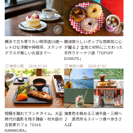
横浜で立ち寄りたい喫茶店10選～
横須賀らしいポップな雰囲気に心
レトロな洋館や純喫茶、ステンド
が躍る♪ 生地と材料にこだわった
グラスが美しいお店まで～
手作りドーナツ店「TOPOFF
DONUTS」
神奈川県
2026.07.04
神奈川県
2026.07.02
喧騒を離れてランチタイム。大正
海景色を眺める三浦半島・三崎へ
時代の面影を残す鎌倉・材木座の
♪ 直売所＆スイーツ食べ歩きさ
古民家カフェ「D316
んぽ
KAMAKURA」