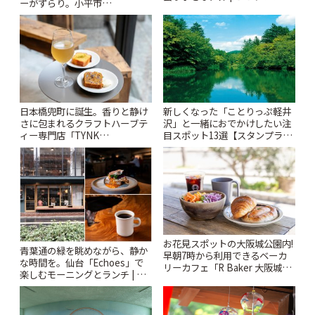
ーがずらり。小平市
「Kimamaya T&K」 | ことりっ
ぷ
日本橋兜町に誕生。香りと静け
新しくなった「ことりっぷ軽井
さに包まれるクラフトハーブテ
沢」と一緒におでかけしたい注
ィー専門店「TYNK
目スポット13選【スタンプラリ
Kabutocho」 | ことりっぷ
ー開催中】 | ことりっぷ
お花見スポットの大阪城公園内!
青葉通の緑を眺めながら、静か
早朝7時から利用できるベーカ
な時間を。仙台「Echoes」で
リーカフェ「R Baker 大阪城公
楽しむモーニングとランチ | こ
園店」 | ことりっぷ
とりっぷ