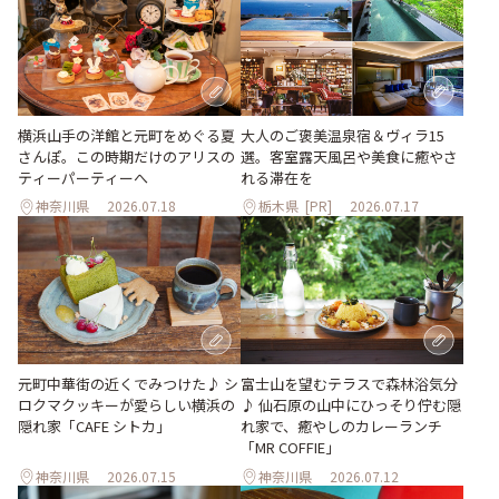
大人のご褒美温泉宿＆ヴィラ15
横浜山手の洋館と元町をめぐる夏
選。客室露天風呂や美食に癒やさ
さんぽ。この時期だけのアリスの
れる滞在を
ティーパーティーへ
神奈川県
2026.07.18
栃木県
[PR]
2026.07.17
元町中華街の近くでみつけた♪ シ
富士山を望むテラスで森林浴気分
ロクマクッキーが愛らしい横浜の
♪ 仙石原の山中にひっそり佇む隠
隠れ家「CAFE シトカ」
れ家で、癒やしのカレーランチ
「MR COFFIE」
神奈川県
2026.07.15
神奈川県
2026.07.12