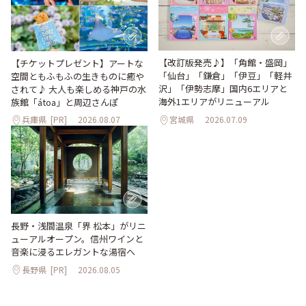
【改訂版発売♪】「角館・盛岡」
【チケットプレゼント】アートな
「仙台」「鎌倉」「伊豆」「軽井
空間ともふもふの生きものに癒や
沢」「伊勢志摩」国内6エリアと
されて♪ 大人も楽しめる神戸の水
海外1エリアがリニューアル
族館「átoa」と周辺さんぽ
兵庫県
[PR]
2026.08.07
宮城県
2026.07.09
長野・浅間温泉「界 松本」がリニ
ューアルオープン。信州ワインと
音楽に浸るエレガントな湯宿へ
長野県
[PR]
2026.08.05