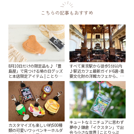
こちらの記事もおすすめ
すべて東京駅から徒歩5分以内
8月10日だけの限定品も♪「豊
♪駅近カフェ最新ガイド6選~重
島屋」で見つける鳩の日グッズ
要文化財の洋館カフェから、改
と本店限定アイテム | ことりっ
札すぐのレトロ喫茶まで~ | こと
ぷ
りっぷ
キュートなミニチュアに思わず
カスタマイズも楽しい!約500種
夢中♪鎌倉「イクスタン」で出
類の可愛いワッペンキーホルダ
会う小さな世界 | ことりっぷ