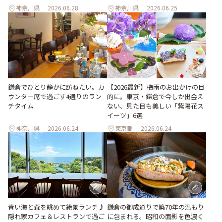
神奈川県
2026.06.28
神奈川県
2026.06.25
【2026最新】梅雨のお出かけの目
鎌倉でひとり静かに訪ねたい。カ
的に。東京・鎌倉で今しか出会え
ウンター席で過ごす4通りのラン
ない、見た目も美しい「紫陽花ス
チタイム
イーツ」6選
神奈川県
2026.06.24
東京都
2026.06.24
青い海と森を眺めて絶景ランチ♪
鎌倉の御成通りで築70年の温もり
隠れ家カフェ＆レストランで過ご
に包まれる。昭和の面影を色濃く