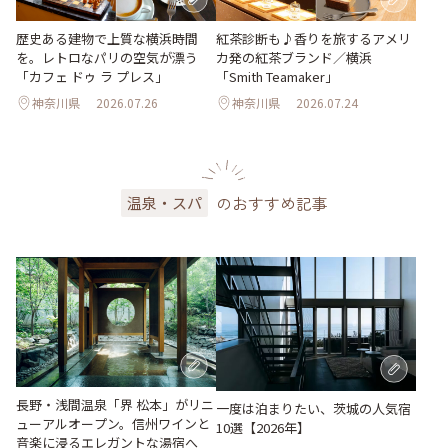
歴史ある建物で上質な横浜時間
紅茶診断も♪香りを旅するアメリ
を。レトロなパリの空気が漂う
カ発の紅茶ブランド／横浜
「カフェ ドゥ ラ プレス」
「Smith Teamaker」
神奈川県
2026.07.26
神奈川県
2026.07.24
のおすすめ記事
温泉・スパ
長野・浅間温泉「界 松本」がリニ
一度は泊まりたい、茨城の人気宿
ューアルオープン。信州ワインと
10選【2026年】
音楽に浸るエレガントな湯宿へ