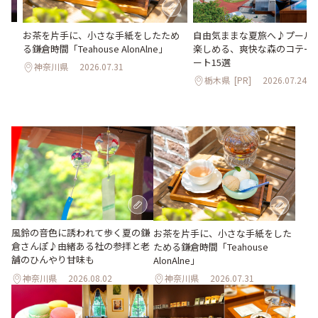
さ
お茶を片手に、小さな手紙をしたため
自由気ままな夏旅へ♪プールや
ん
る鎌倉時間「Teahouse AlonAlne」
楽しめる、爽快な森のコテー
ート15選
神奈川県
2026.07.31
栃木県
[PR]
2026.07.24
風鈴の音色に誘われて歩く夏の鎌
お茶を片手に、小さな手紙をした
倉さんぽ♪由緒ある社の参拝と老
ためる鎌倉時間「Teahouse
舗のひんやり甘味も
AlonAlne」
神奈川県
2026.08.02
神奈川県
2026.07.31