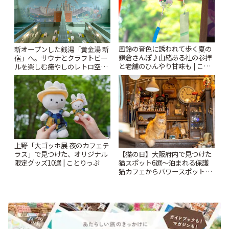
風鈴の音色に誘われて歩く夏の
新オープンした銭湯「黄金湯 新
鎌倉さんぽ♪由緒ある社の参拝
宿」へ。サウナとクラフトビー
と老舗のひんやり甘味も | こと
ルを楽しむ癒やしのレトロ空間
りっぷ
| ことりっぷ
上野「大ゴッホ展 夜のカフェテ
【猫の日】大阪府内で見つけた
ラス」で見つけた、オリジナル
猫スポット6選〜泊まれる保護
限定グッズ10選 | ことりっぷ
猫カフェからパワースポットま
で〜 | ことりっぷ