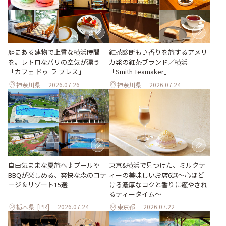
歴史ある建物で上質な横浜時間
紅茶診断も♪香りを旅するアメリ
を。レトロなパリの空気が漂う
カ発の紅茶ブランド／横浜
「カフェ ドゥ ラ プレス」
「Smith Teamaker」
神奈川県
2026.07.26
神奈川県
2026.07.24
自由気ままな夏旅へ♪プールや
東京&横浜で見つけた、ミルクテ
BBQが楽しめる、爽快な森のコテ
ィーの美味しいお店6選～心ほど
ージ＆リゾート15選
ける濃厚なコクと香りに癒やされ
るティータイム～
栃木県
[PR]
2026.07.24
東京都
2026.07.22