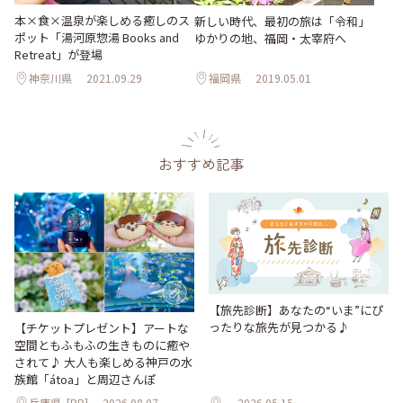
本×食×温泉が楽しめる癒しのス
新しい時代、最初の旅は「令和」
ポット「湯河原惣湯 Books and
ゆかりの地、福岡・太宰府へ
Retreat」が登場
神奈川県
2021.09.29
福岡県
2019.05.01
おすすめ記事
【旅先診断】あなたの“いま”にぴ
ったりな旅先が見つかる♪
【チケットプレゼント】アートな
空間ともふもふの生きものに癒や
されて♪ 大人も楽しめる神戸の水
族館「átoa」と周辺さんぽ
兵庫県
[PR]
2026.08.07
2026.05.15