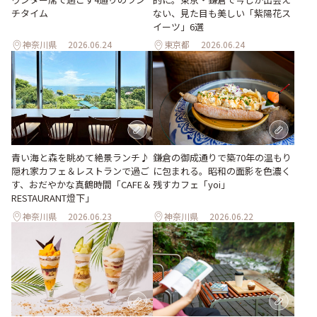
ない、見た目も美しい「紫陽花ス
チタイム
イーツ」6選
神奈川県
2026.06.24
東京都
2026.06.24
青い海と森を眺めて絶景ランチ♪
鎌倉の御成通りで築70年の温もり
隠れ家カフェ＆レストランで過ご
に包まれる。昭和の面影を色濃く
す、おだやかな真鶴時間「CAFE＆
残すカフェ「yoi」
RESTAURANT燈下」
神奈川県
2026.06.23
神奈川県
2026.06.22