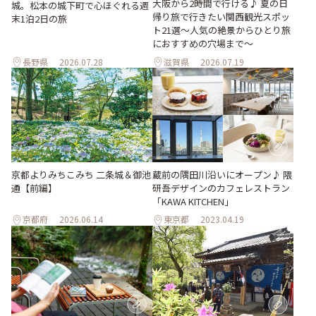
大阪から2時間で行ける♪ 夏の日
城。松本の城下町で心ほぐれる週
帰り旅で行きたい関西観光スポッ
末1泊2日の旅
ト21選～人気の絶景からひとり旅
におすすめの穴場まで～
長野県
2026.07.28
滋賀県
2026.07.19
京都よりみちこみち 二条城＆御池
蔵前の隅田川沿いにオープン♪ 隈
通【前編】
研吾デザインのカフェレストラン
「KAWA KITCHEN」
京都府
2026.06.14
東京都
2023.04.19