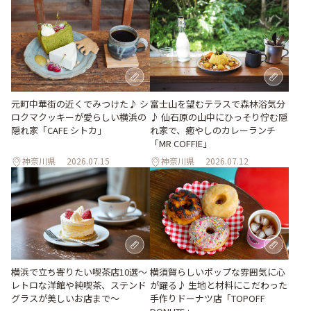
元町中華街の近くでみつけた♪ シ
富士山を望むテラスで森林浴気分
ロクマクッキーが愛らしい横浜の
♪ 仙石原の山中にひっそり佇む隠
隠れ家「CAFE シトカ」
れ家で、癒やしのカレーランチ
「MR COFFIE」
神奈川県
2026.07.15
神奈川県
2026.07.12
横浜で立ち寄りたい喫茶店10選～
横須賀らしいポップな雰囲気に心
レトロな洋館や純喫茶、ステンド
が躍る♪ 生地と材料にこだわった
グラスが美しいお店まで～
手作りドーナツ店「TOPOFF