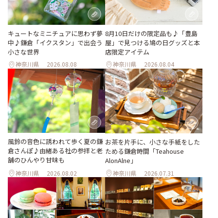
キュートなミニチュアに思わず夢
8月10日だけの限定品も♪「豊島
中♪鎌倉「イクスタン」で出会う
屋」で見つける鳩の日グッズと本
小さな世界
店限定アイテム
神奈川県
2026.08.08
神奈川県
2026.08.04
風鈴の音色に誘われて歩く夏の鎌
お茶を片手に、小さな手紙をした
倉さんぽ♪由緒ある社の参拝と老
ためる鎌倉時間「Teahouse
舗のひんやり甘味も
AlonAlne」
神奈川県
2026.08.02
神奈川県
2026.07.31