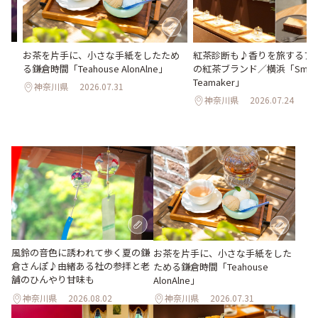
さ
お茶を片手に、小さな手紙をしたため
紅茶診断も♪香りを旅するア
ん
る鎌倉時間「Teahouse AlonAlne」
の紅茶ブランド／横浜「Smit
Teamaker」
神奈川県
2026.07.31
神奈川県
2026.07.24
風鈴の音色に誘われて歩く夏の鎌
お茶を片手に、小さな手紙をした
倉さんぽ♪由緒ある社の参拝と老
ためる鎌倉時間「Teahouse
舗のひんやり甘味も
AlonAlne」
神奈川県
2026.08.02
神奈川県
2026.07.31