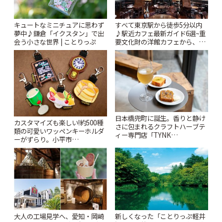
キュートなミニチュアに思わず
すべて東京駅から徒歩5分以内
夢中♪鎌倉「イクスタン」で出
♪駅近カフェ最新ガイド6選~重
会う小さな世界 | ことりっぷ
要文化財の洋館カフェから、改
札すぐのレトロ喫茶まで~ | こと
りっぷ
日本橋兜町に誕生。香りと静け
カスタマイズも楽しい!約500種
さに包まれるクラフトハーブテ
類の可愛いワッペンキーホルダ
ィー専門店「TYNK
ーがずらり。小平市
Kabutocho」 | ことりっぷ
「Kimamaya T&K」 | ことりっ
ぷ
大人の工場見学へ、愛知・岡崎
新しくなった「ことりっぷ軽井