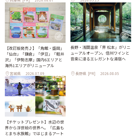
長野・浅間温泉「界 松本」がリニ
【改訂版発売♪】「角館・盛岡」
ューアルオープン。信州ワインと
「仙台」「鎌倉」「伊豆」「軽井
音楽に浸るエレガントな湯宿へ
沢」「伊勢志摩」国内6エリアと
海外1エリアがリニューアル
宮城県
2026.07.09
長野県
[PR]
2026.08.05
【チケットプレゼント】水辺の世
界から浮世絵の世界へ。「広島も
とまち水族館」ではじまるアート