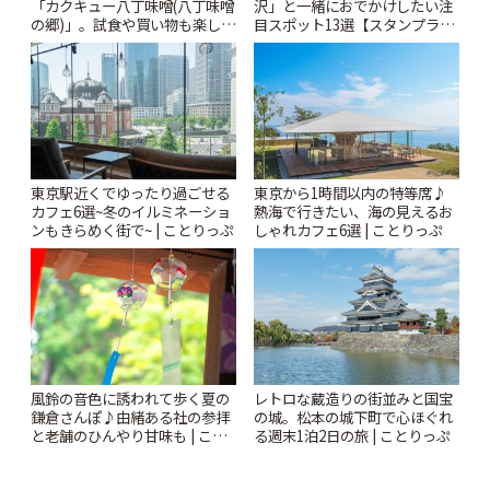
「カクキュー八丁味噌(八丁味噌
沢」と一緒におでかけしたい注
の郷)」。試食や買い物も楽しみ
目スポット13選【スタンプラリ
♪ | ことりっぷ
ー開催中】 | ことりっぷ
東京駅近くでゆったり過ごせる
東京から1時間以内の特等席♪
カフェ6選~冬のイルミネーショ
熱海で行きたい、海の見えるお
ンもきらめく街で~ | ことりっぷ
しゃれカフェ6選 | ことりっぷ
風鈴の音色に誘われて歩く夏の
レトロな蔵造りの街並みと国宝
鎌倉さんぽ♪由緒ある社の参拝
の城。松本の城下町で心ほぐれ
と老舗のひんやり甘味も | こと
る週末1泊2日の旅 | ことりっぷ
りっぷ