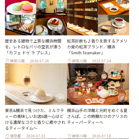
歴史ある建物で上質な横浜時間
紅茶診断も♪香りを旅するアメリ
を。レトロなパリの空気が漂う
カ発の紅茶ブランド／横浜
「カフェ ドゥ ラ プレス」
「Smith Teamaker」
神奈川県
2026.07.26
神奈川県
2026.07.24
東京&横浜で見つけた、ミルクテ
横浜山手の洋館と元町をめぐる夏
ィーの美味しいお店6選～心ほど
さんぽ。この時期だけのアリスの
ける濃厚なコクと香りに癒やされ
ティーパーティーへ
るティータイム～
東京都
2026.07.22
神奈川県
2026.07.18