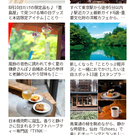
すべて東京駅から徒歩5分以内
8月10日だけの限定品も♪「豊
♪駅近カフェ最新ガイド6選~重
島屋」で見つける鳩の日グッズ
要文化財の洋館カフェから、改
と本店限定アイテム | ことりっ
札すぐのレトロ喫茶まで~ | こと
ぷ
りっぷ
風鈴の音色に誘われて歩く夏の
新しくなった「ことりっぷ軽井
鎌倉さんぽ♪由緒ある社の参拝
沢」と一緒におでかけしたい注
と老舗のひんやり甘味も | こと
目スポット13選【スタンプラリ
りっぷ
ー開催中】 | ことりっぷ
日本橋兜町に誕生。香りと静け
青葉通の緑を眺めながら、静か
さに包まれるクラフトハーブテ
な時間を。仙台「Echoes」で
ィー専門店「TYNK
楽しむモーニングとランチ | こ