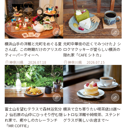
横浜山手の洋館と元町をめぐる夏
元町中華街の近くでみつけた♪ シ
さんぽ。この時期だけのアリスの
ロクマクッキーが愛らしい横浜の
ティーパーティーへ
隠れ家「CAFE シトカ」
神奈川県
2026.07.18
神奈川県
2026.07.15
富士山を望むテラスで森林浴気分
横浜で立ち寄りたい喫茶店10選～
♪ 仙石原の山中にひっそり佇む隠
レトロな洋館や純喫茶、ステンド
れ家で、癒やしのカレーランチ
グラスが美しいお店まで～
「MR COFFIE」