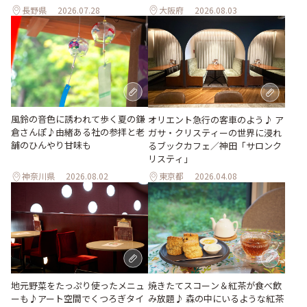
長野県
2026.07.28
大阪府
2026.08.03
風鈴の音色に誘われて歩く夏の鎌
オリエント急行の客車のよう♪ ア
倉さんぽ♪由緒ある社の参拝と老
ガサ・クリスティーの世界に浸れ
舗のひんやり甘味も
るブックカフェ／神田「サロンク
リスティ」
神奈川県
2026.08.02
東京都
2026.04.08
地元野菜をたっぷり使ったメニュ
焼きたてスコーン＆紅茶が食べ飲
ーも♪アート空間でくつろぎタイ
み放題♪ 森の中にいるような紅茶