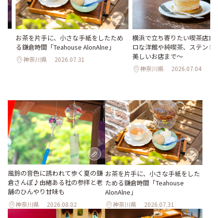
さ
お茶を片手に、小さな手紙をしたため
横浜で立ち寄りたい喫茶店10
ん
る鎌倉時間「Teahouse AlonAlne」
ロな洋館や純喫茶、ステンド
美しいお店まで～
神奈川県
2026.07.31
神奈川県
2026.07.04
風鈴の音色に誘われて歩く夏の鎌
お茶を片手に、小さな手紙をした
倉さんぽ♪由緒ある社の参拝と老
ためる鎌倉時間「Teahouse
舗のひんやり甘味も
AlonAlne」
神奈川県
2026.08.02
神奈川県
2026.07.31