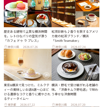
歴史ある建物で上質な横浜時間
紅茶診断も♪香りを旅するアメリ
を。レトロなパリの空気が漂う
カ発の紅茶ブランド／横浜
「カフェ ドゥ ラ プレス」
「Smith Teamaker」
神奈川県
2026.07.26
神奈川県
2026.07.24
東京&横浜で見つけた、ミルクテ
横浜・野毛で受け継がれる老舗の
ィーの美味しいお店6選～心ほど
味。「洋食キムラ野毛店」で味わ
ける濃厚なコクと香りに癒やされ
う幸せな洋食時間
るティータイム～
東京都
2026.07.22
神奈川県
2026.07.20