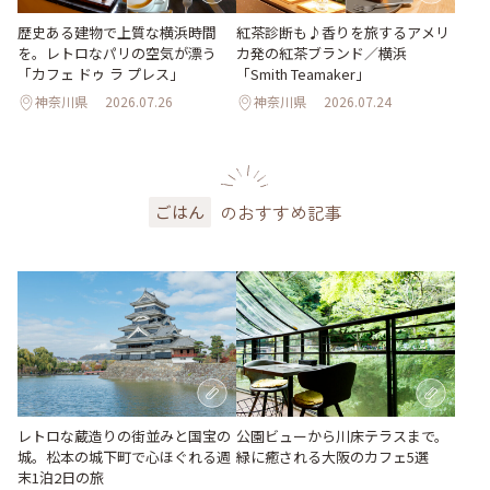
歴史ある建物で上質な横浜時間
紅茶診断も♪香りを旅するアメリ
を。レトロなパリの空気が漂う
カ発の紅茶ブランド／横浜
「カフェ ドゥ ラ プレス」
「Smith Teamaker」
神奈川県
2026.07.26
神奈川県
2026.07.24
のおすすめ記事
ごはん
レトロな蔵造りの街並みと国宝の
公園ビューから川床テラスまで。
城。松本の城下町で心ほぐれる週
緑に癒される大阪のカフェ5選
末1泊2日の旅