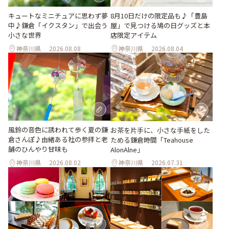
キュートなミニチュアに思わず夢
8月10日だけの限定品も♪「豊島
中♪鎌倉「イクスタン」で出会う
屋」で見つける鳩の日グッズと本
小さな世界
店限定アイテム
神奈川県
2026.08.08
神奈川県
2026.08.04
風鈴の音色に誘われて歩く夏の鎌
お茶を片手に、小さな手紙をした
倉さんぽ♪由緒ある社の参拝と老
ためる鎌倉時間「Teahouse
舗のひんやり甘味も
AlonAlne」
神奈川県
2026.08.02
神奈川県
2026.07.31