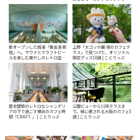
Kabutocho」 | ことりっぷ
とりっぷ
新オープンした銭湯「黄金湯 新
上野「大ゴッホ展 夜のカフェテ
宿」へ。サウナとクラフトビー
ラス」で見つけた、オリジナル
ルを楽しむ癒やしのレトロ空間
限定グッズ10選 | ことりっぷ
| ことりっぷ
歴史建築のレトロなシャンデリ
公園ビューから川床テラスま
アの下で過ごす横浜のカフェ時
で。緑に癒される大阪のカフェ5
間「CRAFT. 」 | ことりっぷ
選 | ことりっぷ