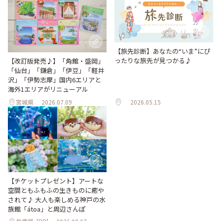
【旅先診断】あなたの“いま”にぴ
ったりな旅先が見つかる♪
【改訂版発売♪】「角館・盛岡」
「仙台」「鎌倉」「伊豆」「軽井
沢」「伊勢志摩」国内6エリアと
海外1エリアがリニューアル
宮城県
2026.07.09
2026.05.15
【チケットプレゼント】アートな
空間ともふもふの生きものに癒や
されて♪ 大人も楽しめる神戸の水
族館「átoa」と周辺さんぽ