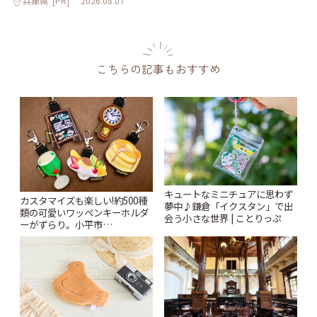
兵庫県
[PR]
2026.08.07
こちらの記事もおすすめ
キュートなミニチュアに思わず
カスタマイズも楽しい!約500種
夢中♪鎌倉「イクスタン」で出
類の可愛いワッペンキーホルダ
会う小さな世界 | ことりっぷ
ーがずらり。小平市
「Kimamaya T&K」 | ことりっ
ぷ