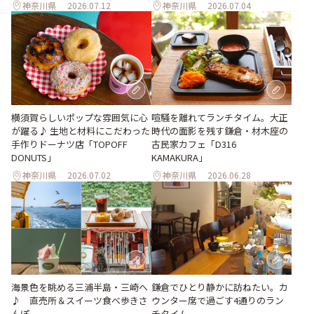
神奈川県
2026.07.12
神奈川県
2026.07.04
横須賀らしいポップな雰囲気に心
喧騒を離れてランチタイム。大正
が躍る♪ 生地と材料にこだわった
時代の面影を残す鎌倉・材木座の
手作りドーナツ店「TOPOFF
古民家カフェ「D316
DONUTS」
KAMAKURA」
神奈川県
2026.07.02
神奈川県
2026.06.28
海景色を眺める三浦半島・三崎へ
鎌倉でひとり静かに訪ねたい。カ
♪ 直売所＆スイーツ食べ歩きさ
ウンター席で過ごす4通りのラン
んぽ
チタイム