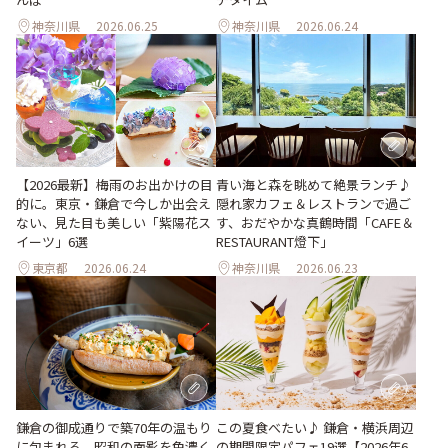
神奈川県
2026.06.25
神奈川県
2026.06.24
【2026最新】梅雨のお出かけの目
青い海と森を眺めて絶景ランチ♪
的に。東京・鎌倉で今しか出会え
隠れ家カフェ＆レストランで過ご
ない、見た目も美しい「紫陽花ス
す、おだやかな真鶴時間「CAFE＆
イーツ」6選
RESTAURANT燈下」
東京都
2026.06.24
神奈川県
2026.06.23
鎌倉の御成通りで築70年の温もり
この夏食べたい♪ 鎌倉・横浜周辺
に包まれる。昭和の面影を色濃く
の期間限定パフェ19選【2026年6