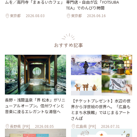
ムを／高円寺「まぁるいカフェ」
専門店・自由が丘「YOTSUBA
TEA」でのんびり時間
東京都
2026.08.03
東京都
2026.06.16
おすすめ記事
長野・浅間温泉「界 松本」がリニ
【チケットプレゼント】水辺の世
ューアルオープン。信州ワインと
界から浮世絵の世界へ。「広島も
音楽に浸るエレガントな湯宿へ
とまち水族館」ではじまるアート
さんぽ
長野県
[PR]
2026.08.05
広島県
[PR]
2026.07.31