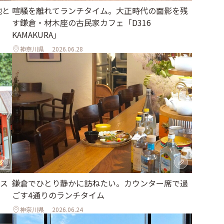
地と
喧騒を離れてランチタイム。大正時代の面影を残
す鎌倉・材木座の古民家カフェ「D316
KAMAKURA」
神奈川県
2026.06.28
ス
鎌倉でひとり静かに訪ねたい。カウンター席で過
ごす4通りのランチタイム
神奈川県
2026.06.24