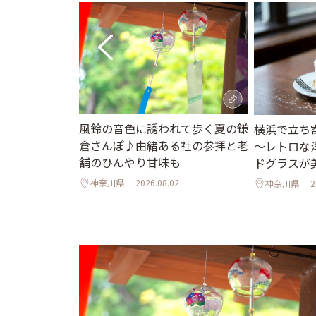
風鈴の音色に誘われて歩く夏の鎌
さな手紙をした
横浜で立ち
倉さんぽ♪由緒ある社の参拝と老
ahouse
～レトロな
舗のひんやり甘味も
ドグラスが
神奈川県
2026.08.02
1
神奈川県
2