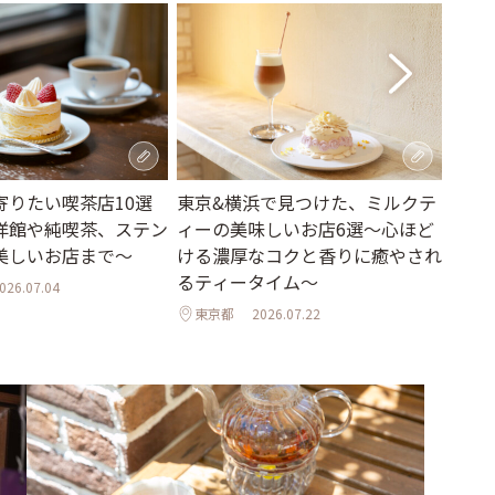
寄りたい喫茶店10選
東京&横浜で見つけた、ミルクテ
紅茶
洋館や純喫茶、ステン
ィーの美味しいお店6選～心ほど
カ発
美しいお店まで～
ける濃厚なコクと香りに癒やされ
「Smi
るティータイム～
026.07.04
神奈
東京都
2026.07.22