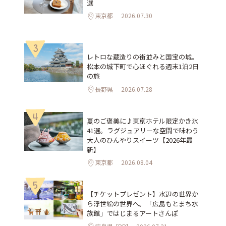
選
東京都
2026.07.30
3
レトロな蔵造りの街並みと国宝の城。
松本の城下町で心ほぐれる週末1泊2日
の旅
長野県
2026.07.28
4
夏のご褒美に♪東京ホテル限定かき氷
41選。ラグジュアリーな空間で味わう
大人のひんやりスイーツ【2026年最
新】
東京都
2026.08.04
5
【チケットプレゼント】水辺の世界か
ら浮世絵の世界へ。「広島もとまち水
族館」ではじまるアートさんぽ