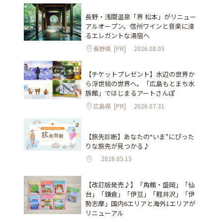
長野・浅間温泉「界 松本」がリニュー
アルオープン。信州ワインと音楽に浸
るエレガントな湯宿へ
長野県
[PR]
2026.08.05
【チケットプレゼント】水辺の世界か
ら浮世絵の世界へ。「広島もとまち水
族館」ではじまるアートさんぽ
広島県
[PR]
2026.07.31
【旅先診断】あなたの“いま”にぴった
りな旅先が見つかる♪
2026.05.15
【改訂版発売♪】「角館・盛岡」「仙
台」「鎌倉」「伊豆」「軽井沢」「伊
勢志摩」国内6エリアと海外1エリアが
リニューアル