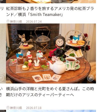
リ
紅茶診断も♪香りを旅するアメリカ発の紅茶ブラ
ンド／横浜「Smith Teamaker」
神奈川県
2026.07.24
い
横浜山手の洋館と元町をめぐる夏さんぽ。この時
さ
期だけのアリスのティーパーティーへ
神奈川県
2026.07.18