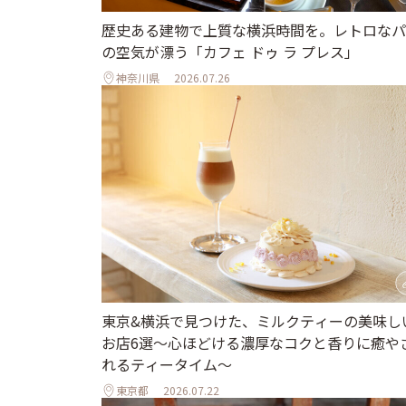
歴史ある建物で上質な横浜時間を。レトロなパ
の空気が漂う「カフェ ドゥ ラ プレス」
神奈川県
2026.07.26
東京&横浜で見つけた、ミルクティーの美味し
お店6選～心ほどける濃厚なコクと香りに癒や
れるティータイム～
東京都
2026.07.22