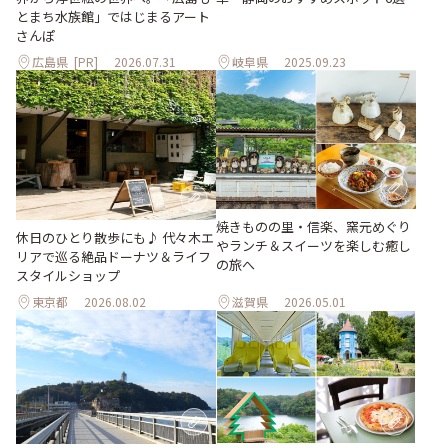
とまち水族館」ではじまるアート
さんぽ
広島県
[PR]
2026.07.31
岐阜県
2025.09.23
焼きものの里・信楽、窯元めぐり
休日のひとり散歩にも♪ 代々木エ
やランチ＆スイーツを楽しむ癒し
リアで巡る絶品ドーナツ＆ライフ
の旅へ
スタイルショップ
東京都
2026.08.02
滋賀県
2026.05.01