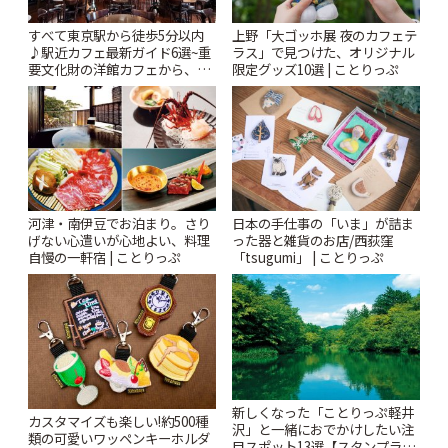
すべて東京駅から徒歩5分以内
上野「大ゴッホ展 夜のカフェテ
♪駅近カフェ最新ガイド6選~重
ラス」で見つけた、オリジナル
要文化財の洋館カフェから、改
限定グッズ10選 | ことりっぷ
札すぐのレトロ喫茶まで~ | こと
りっぷ
河津・南伊豆でお泊まり。さり
日本の手仕事の「いま」が詰ま
げない心遣いが心地よい、料理
った器と雑貨のお店/西荻窪
自慢の一軒宿 | ことりっぷ
「tsugumi」 | ことりっぷ
新しくなった「ことりっぷ軽井
カスタマイズも楽しい!約500種
沢」と一緒におでかけしたい注
類の可愛いワッペンキーホルダ
目スポット13選【スタンプラリ