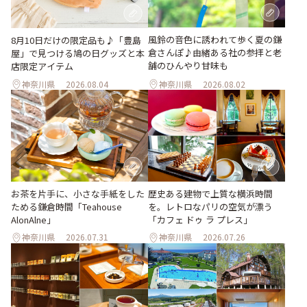
風鈴の音色に誘われて歩く夏の鎌
8月10日だけの限定品も♪「豊島
倉さんぽ♪由緒ある社の参拝と老
屋」で見つける鳩の日グッズと本
舗のひんやり甘味も
店限定アイテム
神奈川県
2026.08.04
神奈川県
2026.08.02
お茶を片手に、小さな手紙をした
歴史ある建物で上質な横浜時間
ためる鎌倉時間「Teahouse
を。レトロなパリの空気が漂う
AlonAlne」
「カフェ ドゥ ラ プレス」
神奈川県
2026.07.31
神奈川県
2026.07.26