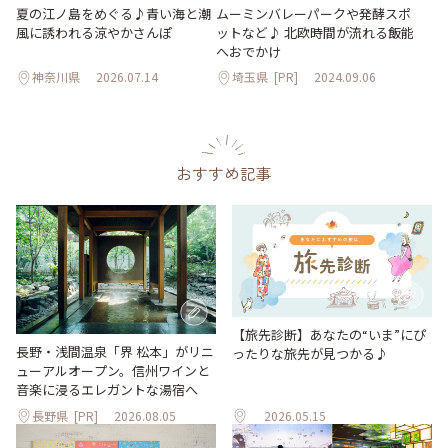
夏の江ノ島をめぐる♪青い海と潮
ムーミンバレーパークや発酵スポ
風に誘われる涼やかさんぽ
ットなど♪ 北欧時間が流れる飯能
へおでかけ
神奈川県
2026.07.14
埼玉県
[PR]
2024.09.06
おすすめ記事
【旅先診断】あなたの“いま”にぴ
長野・浅間温泉「界 松本」がリニ
ったりな旅先が見つかる♪
ューアルオープン。信州ワインと
音楽に浸るエレガントな湯宿へ
長野県
[PR]
2026.08.05
2026.05.15