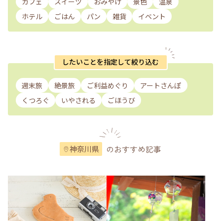
カフェ
スイーツ
おみやげ
景色
温泉
ホテル
ごはん
パン
雑貨
イベント
したいことを指定して絞り込む
週末旅
絶景旅
ご利益めぐり
アートさんぽ
くつろぐ
いやされる
ごほうび
のおすすめ記事
神奈川県