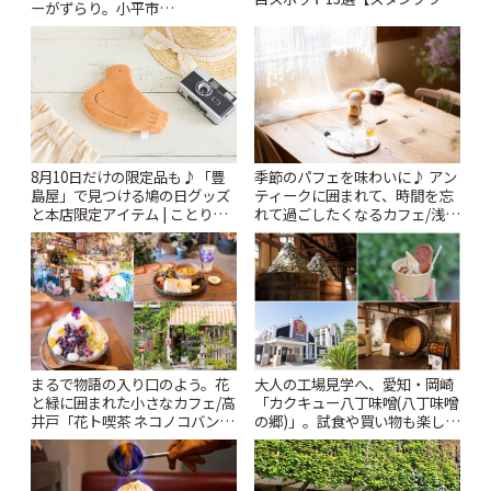
ーがずらり。小平市
ー開催中】 | ことりっぷ
「Kimamaya T&K」 | ことりっ
ぷ
季節のパフェを味わいに♪ アン
8月10日だけの限定品も♪「豊
ティークに囲まれて、時間を忘
島屋」で見つける鳩の日グッズ
れて過ごしたくなるカフェ/浅草
と本店限定アイテム | ことりっ
「annorum cafe」 | ことりっぷ
ぷ
まるで物語の入り口のよう。花
大人の工場見学へ、愛知・岡崎
と緑に囲まれた小さなカフェ/高
「カクキュー八丁味噌(八丁味噌
井戸「花ト喫茶 ネコノコバン」
の郷)」。試食や買い物も楽しみ
| ことりっぷ
♪ | ことりっぷ