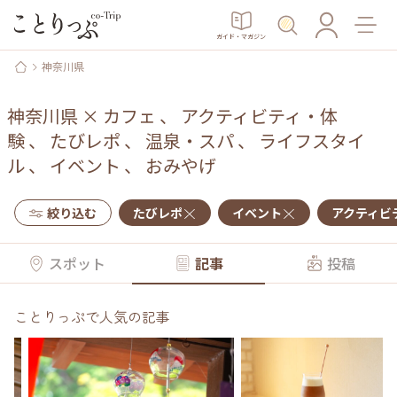
ガイド・マガジン
神奈川県
神奈川県
×
カフェ
、
アクティビティ・体
験
、
たびレポ
、
温泉・スパ
、
ライフスタイ
ル
、
イベント
、
おみやげ
絞り込む
たびレポ
イベント
アクティビ
スポット
記事
投稿
ことりっぷで人気の記事