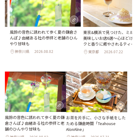
風鈴の音色に誘われて歩く夏の鎌倉さ
め
東京&横浜で見つけた、ミル
んぽ♪由緒ある社の参拝と老舗のひん
美味しいお店6選～心ほどけ
やり甘味も
クと香りに癒やされるティー
神奈川県
2026.08.02
東京都
2026.07.22
風鈴の音色に誘われて歩く夏の鎌
お茶を片手に、小さな手紙をした
倉さんぽ♪由緒ある社の参拝と老
ためる鎌倉時間「Teahouse
舗のひんやり甘味も
AlonAlne」
神奈川県
2026.08.02
神奈川県
2026.07.31