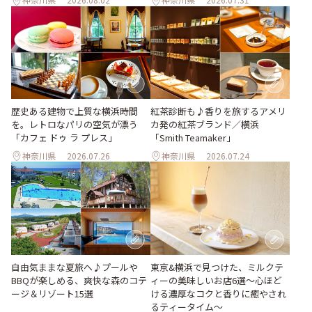
歴史ある建物で上質な横浜時間
紅茶診断も♪香りを旅するアメリ
を。レトロなパリの空気が漂う
カ発の紅茶ブランド／横浜
「カフェ ドゥ ラ プレス」
「Smith Teamaker」
神奈川県
2026.07.26
神奈川県
2026.07.24
自由気ままな夏旅へ♪プールや
東京&横浜で見つけた、ミルクテ
BBQが楽しめる、爽快な森のコテ
ィーの美味しいお店6選～心ほど
ージ＆リゾート15選
ける濃厚なコクと香りに癒やされ
るティータイム～