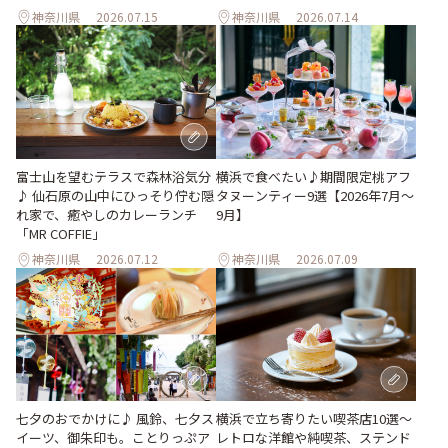
神奈川県
2026.07.15
神奈川県
2026.07.14
富士山を望むテラスで森林浴気分
横浜で食べたい♪期間限定桃アフ
♪ 仙石原の山中にひっそり佇む隠
タヌーンティー9選【2026年7月～
れ家で、癒やしのカレーランチ
9月】
「MR COFFIE」
神奈川県
2026.07.12
神奈川県
2026.07.09
七夕のおでかけに♪ 風鈴、七夕ス
横浜で立ち寄りたい喫茶店10選～
イーツ、御朱印も。ことりっぷア
レトロな洋館や純喫茶、ステンド