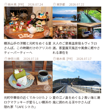
栃木県
[PR]
2026.07.24
東京都
2026.07.22
大人のご褒美温泉宿＆ヴィラ15
横浜山手の洋館と元町をめぐる夏
選。客室露天風呂や美食に癒やさ
さんぽ。この時期だけのアリスの
れる滞在を
ティーパーティーへ
神奈川県
2026.07.18
栃木県
[PR]
2026.07.17
元町中華街の近くでみつけた♪ シ
夏の江ノ島をめぐる♪青い海と潮
ロクマクッキーが愛らしい横浜の
風に誘われる涼やかさんぽ
隠れ家「CAFE シトカ」