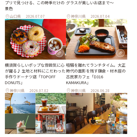
プリで見つける、この時季だけの
グラスが美しいお店まで～
景色
山口県
2026.07.07
神奈川県
2026.07.04
横須賀らしいポップな雰囲気に心
喧騒を離れてランチタイム。大正
が躍る♪ 生地と材料にこだわった
時代の面影を残す鎌倉・材木座の
手作りドーナツ店「TOPOFF
古民家カフェ「D316
DONUTS」
KAMAKURA」
神奈川県
2026.07.02
神奈川県
2026.06.28