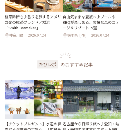
紅茶診断も♪香りを旅するアメリ
自由気ままな夏旅へ♪プールや
カ発の紅茶ブランド／横浜
BBQが楽しめる、爽快な森のコテ
「Smith Teamaker」
ージ＆リゾート15選
神奈川県
2026.07.24
栃木県
[PR]
2026.07.24
のおすすめ記事
たびレポ
【チケットプレゼント】水辺の世
名古屋から日帰り旅へ♪愛知・岐
界から浮世絵の世界へ。「広島も
阜・静岡のおすすめスポット6選