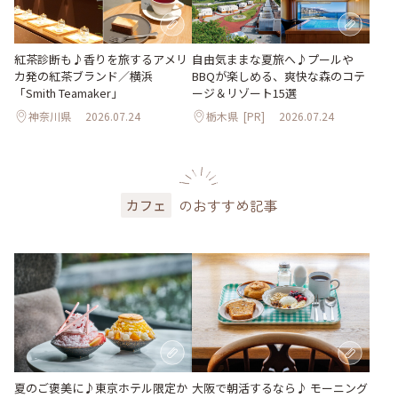
紅茶診断も♪香りを旅するアメリ
自由気ままな夏旅へ♪プールや
カ発の紅茶ブランド／横浜
BBQが楽しめる、爽快な森のコテ
「Smith Teamaker」
ージ＆リゾート15選
神奈川県
2026.07.24
栃木県
[PR]
2026.07.24
のおすすめ記事
カフェ
夏のご褒美に♪東京ホテル限定か
大阪で朝活するなら♪ モーニング