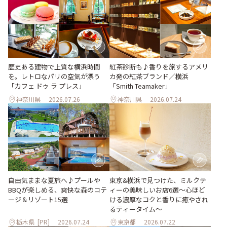
歴史ある建物で上質な横浜時間
紅茶診断も♪香りを旅するアメリ
を。レトロなパリの空気が漂う
カ発の紅茶ブランド／横浜
「カフェ ドゥ ラ プレス」
「Smith Teamaker」
神奈川県
2026.07.26
神奈川県
2026.07.24
自由気ままな夏旅へ♪プールや
東京&横浜で見つけた、ミルクテ
BBQが楽しめる、爽快な森のコテ
ィーの美味しいお店6選～心ほど
ージ＆リゾート15選
ける濃厚なコクと香りに癒やされ
るティータイム～
栃木県
[PR]
2026.07.24
東京都
2026.07.22