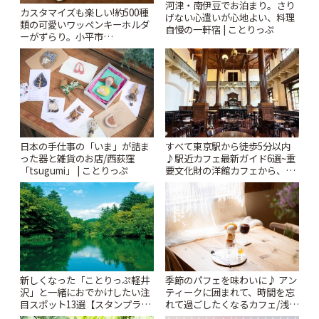
河津・南伊豆でお泊まり。さり
カスタマイズも楽しい!約500種
げない心遣いが心地よい、料理
類の可愛いワッペンキーホルダ
自慢の一軒宿 | ことりっぷ
ーがずらり。小平市
「Kimamaya T&K」 | ことりっ
ぷ
日本の手仕事の「いま」が詰ま
すべて東京駅から徒歩5分以内
った器と雑貨のお店/西荻窪
♪駅近カフェ最新ガイド6選~重
「tsugumi」 | ことりっぷ
要文化財の洋館カフェから、改
札すぐのレトロ喫茶まで~ | こと
りっぷ
新しくなった「ことりっぷ軽井
季節のパフェを味わいに♪ アン
沢」と一緒におでかけしたい注
ティークに囲まれて、時間を忘
目スポット13選【スタンプラリ
れて過ごしたくなるカフェ/浅草
ー開催中】 | ことりっぷ
「annorum cafe」 | ことりっぷ