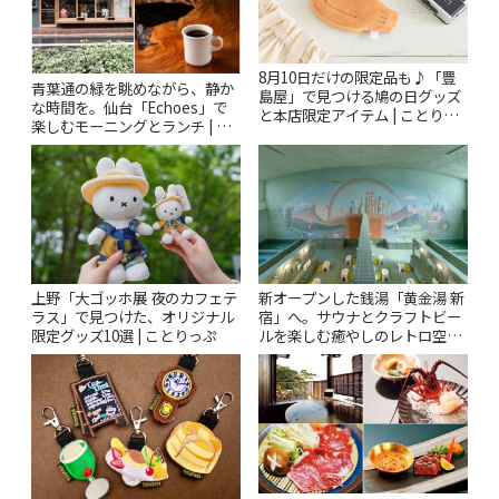
8月10日だけの限定品も♪「豊
青葉通の緑を眺めながら、静か
島屋」で見つける鳩の日グッズ
な時間を。仙台「Echoes」で
と本店限定アイテム | ことりっ
楽しむモーニングとランチ | こ
ぷ
とりっぷ
上野「大ゴッホ展 夜のカフェテ
新オープンした銭湯「黄金湯 新
ラス」で見つけた、オリジナル
宿」へ。サウナとクラフトビー
限定グッズ10選 | ことりっぷ
ルを楽しむ癒やしのレトロ空間
| ことりっぷ