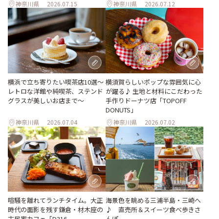
神奈川県
2026.07.15
神奈川県
2026.07.12
横浜で立ち寄りたい喫茶店10選～
横須賀らしいポップな雰囲気に心
レトロな洋館や純喫茶、ステンド
が躍る♪ 生地と材料にこだわった
グラスが美しいお店まで～
手作りドーナツ店「TOPOFF
DONUTS」
神奈川県
2026.07.04
神奈川県
2026.07.02
喧騒を離れてランチタイム。大正
海景色を眺める三浦半島・三崎へ
時代の面影を残す鎌倉・材木座の
♪ 直売所＆スイーツ食べ歩きさ
古民家カフェ「D316
んぽ