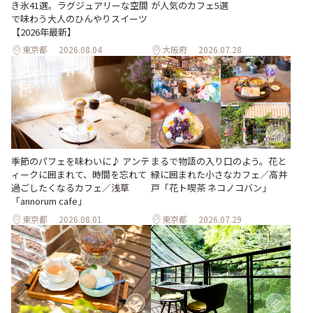
き氷41選。ラグジュアリーな空間
が人気のカフェ5選
で味わう大人のひんやりスイーツ
【2026年最新】
東京都
2026.08.04
大阪府
2026.07.28
季節のパフェを味わいに♪ アンテ
まるで物語の入り口のよう。花と
ィークに囲まれて、時間を忘れて
緑に囲まれた小さなカフェ／高井
過ごしたくなるカフェ／浅草
戸「花ト喫茶 ネコノコバン」
「annorum cafe」
東京都
2026.08.01
東京都
2026.07.29