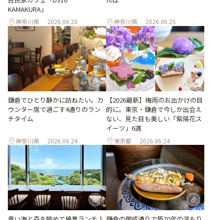
KAMAKURA」
神奈川県
2026.06.28
神奈川県
2026.06.25
【2026最新】梅雨のお出かけの目
鎌倉でひとり静かに訪ねたい。カ
的に。東京・鎌倉で今しか出会え
ウンター席で過ごす4通りのラン
ない、見た目も美しい「紫陽花ス
チタイム
イーツ」6選
神奈川県
2026.06.24
東京都
2026.06.24
青い海と森を眺めて絶景ランチ♪
鎌倉の御成通りで築70年の温もり