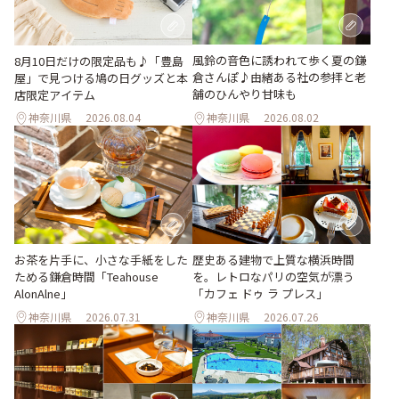
風鈴の音色に誘われて歩く夏の鎌
8月10日だけの限定品も♪「豊島
倉さんぽ♪由緒ある社の参拝と老
屋」で見つける鳩の日グッズと本
舗のひんやり甘味も
店限定アイテム
神奈川県
2026.08.04
神奈川県
2026.08.02
お茶を片手に、小さな手紙をした
歴史ある建物で上質な横浜時間
ためる鎌倉時間「Teahouse
を。レトロなパリの空気が漂う
AlonAlne」
「カフェ ドゥ ラ プレス」
神奈川県
2026.07.31
神奈川県
2026.07.26