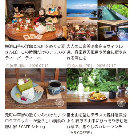
大人のご褒美温泉宿＆ヴィラ15
横浜山手の洋館と元町をめぐる夏
選。客室露天風呂や美食に癒やさ
さんぽ。この時期だけのアリスの
れる滞在を
ティーパーティーへ
神奈川県
2026.07.18
栃木県
[PR]
2026.07.17
元町中華街の近くでみつけた♪ シ
富士山を望むテラスで森林浴気分
ロクマクッキーが愛らしい横浜の
♪ 仙石原の山中にひっそり佇む隠
隠れ家「CAFE シトカ」
れ家で、癒やしのカレーランチ
「MR COFFIE」