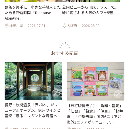
お茶を片手に、小さな手紙をした
公園ビューから川床テラスまで。
ためる鎌倉時間「Teahouse
緑に癒される大阪のカフェ5選
AlonAlne」
神奈川県
2026.07.31
大阪府
2026.08.03
おすすめ記事
長野・浅間温泉「界 松本」がリニ
【改訂版発売♪】「角館・盛岡」
ューアルオープン。信州ワインと
「仙台」「鎌倉」「伊豆」「軽井
音楽に浸るエレガントな湯宿へ
沢」「伊勢志摩」国内6エリアと
海外1エリアがリニューアル