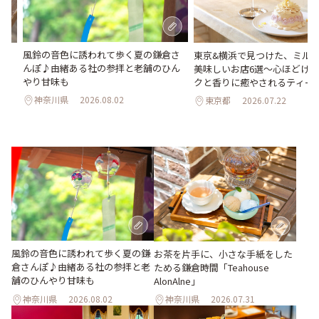
風鈴の音色に誘われて歩く夏の鎌倉さ
め
東京&横浜で見つけた、ミル
んぽ♪由緒ある社の参拝と老舗のひん
美味しいお店6選～心ほどけ
やり甘味も
クと香りに癒やされるティー
神奈川県
2026.08.02
東京都
2026.07.22
風鈴の音色に誘われて歩く夏の鎌
お茶を片手に、小さな手紙をした
倉さんぽ♪由緒ある社の参拝と老
ためる鎌倉時間「Teahouse
舗のひんやり甘味も
AlonAlne」
神奈川県
2026.08.02
神奈川県
2026.07.31