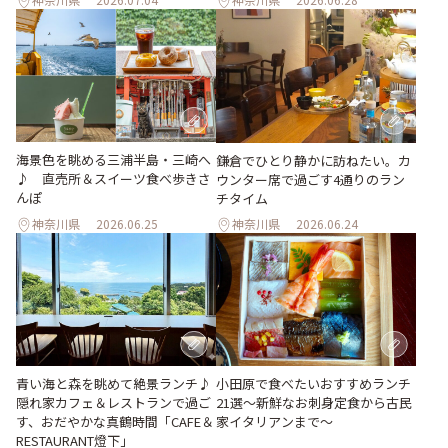
海景色を眺める三浦半島・三崎へ
鎌倉でひとり静かに訪ねたい。カ
♪ 直売所＆スイーツ食べ歩きさ
ウンター席で過ごす4通りのラン
んぽ
チタイム
神奈川県
2026.06.25
神奈川県
2026.06.24
青い海と森を眺めて絶景ランチ♪
小田原で食べたいおすすめランチ
隠れ家カフェ＆レストランで過ご
21選～新鮮なお刺身定食から古民
す、おだやかな真鶴時間「CAFE＆
家イタリアンまで～
RESTAURANT燈下」