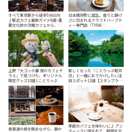
すべて東京駅から徒歩5分以内
日本橋兜町に誕生。香りと静け
♪駅近カフェ最新ガイド6選~重
さに包まれるクラフトハーブテ
要文化財の洋館カフェから、改
ィー専門店「TYNK
札すぐのレトロ喫茶まで~ | こと
Kabutocho」 | ことりっぷ
りっぷ
上野「大ゴッホ展 夜のカフェテ
新しくなった「ことりっぷ軽井
ラス」で見つけた、オリジナル
沢」と一緒におでかけしたい注
限定グッズ10選 | ことりっぷ
目スポット13選【スタンプラリ
ー開催中】 | ことりっぷ
季節のパフェを味わいに♪ アン
青葉通の緑を眺めながら、静か
ティークに囲まれて、時間を忘