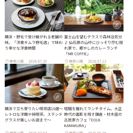
横浜・野毛で受け継がれる老舗の
富士山を望むテラスで森林浴気分
味。「洋食キムラ野毛店」で味わ
♪ 仙石原の山中にひっそり佇む隠
う幸せな洋食時間
れ家で、癒やしのカレーランチ
「MR COFFIE」
神奈川県
2026.07.20
神奈川県
2026.07.12
横浜で立ち寄りたい喫茶店10選～
喧騒を離れてランチタイム。大正
レトロな洋館や純喫茶、ステンド
時代の面影を残す鎌倉・材木座の
グラスが美しいお店まで～
古民家カフェ「D316
KAMAKURA」
神奈川県
2026.07.04
神奈川県
2026.06.28