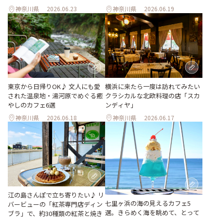
神奈川県
2026.06.23
神奈川県
2026.06.19
東京から日帰りOK♪ 文人にも愛
横浜に来たら一度は訪れてみたい
された温泉地・湯河原でめぐる癒
クラシカルな北欧料理の店「スカ
やしのカフェ6選
ンディヤ」
神奈川県
2026.06.18
神奈川県
2026.06.17
江の島さんぽで立ち寄りたい♪ リ
七里ヶ浜の海の見えるカフェ5
バービューの「紅茶専門店ディン
選。きらめく海を眺めて、とって
ブラ」で、約30種類の紅茶と焼き