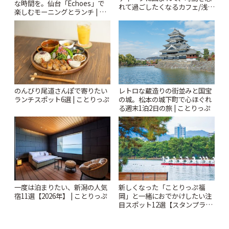
な時間を。仙台「Echoes」で
れて過ごしたくなるカフェ/浅草
楽しむモーニングとランチ | こ
「annorum cafe」 | ことりっぷ
とりっぷ
のんびり尾道さんぽで寄りたい
レトロな蔵造りの街並みと国宝
ランチスポット6選 | ことりっぷ
の城。松本の城下町で心ほぐれ
る週末1泊2日の旅 | ことりっぷ
一度は泊まりたい、新潟の人気
新しくなった「ことりっぷ福
宿11選【2026年】 | ことりっぷ
岡」と一緒におでかけしたい注
目スポット12選【スタンプラリ
ー開催中】 | ことりっぷ