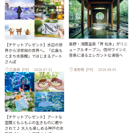
長野・浅間温泉「界 松本」がリニ
【チケットプレゼント】水辺の世
ューアルオープン。信州ワインと
界から浮世絵の世界へ。「広島も
音楽に浸るエレガントな湯宿へ
とまち水族館」ではじまるアート
さんぽ
広島県
[PR]
2026.07.31
長野県
[PR]
2026.08.05
【チケットプレゼント】アートな
空間ともふもふの生きものに癒や
されて♪ 大人も楽しめる神戸の水