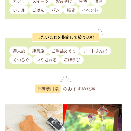
カフェ
スイーツ
おみやげ
景色
温泉
ホテル
ごはん
パン
雑貨
イベント
したいことを指定して絞り込む
週末旅
絶景旅
ご利益めぐり
アートさんぽ
くつろぐ
いやされる
ごほうび
のおすすめ記事
神奈川県