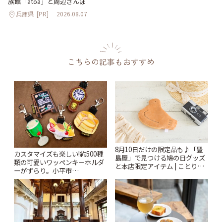
族館「átoa」と周辺さんぽ
兵庫県
[PR]
2026.08.07
こちらの記事もおすすめ
8月10日だけの限定品も♪「豊
カスタマイズも楽しい!約500種
島屋」で見つける鳩の日グッズ
類の可愛いワッペンキーホルダ
と本店限定アイテム | ことりっ
ーがずらり。小平市
ぷ
「Kimamaya T&K」 | ことりっ
ぷ