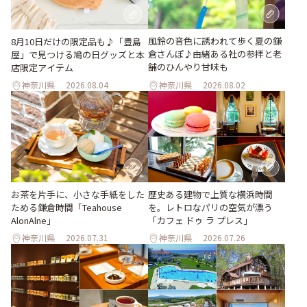
風鈴の音色に誘われて歩く夏の鎌
8月10日だけの限定品も♪「豊島
倉さんぽ♪由緒ある社の参拝と老
屋」で見つける鳩の日グッズと本
舗のひんやり甘味も
店限定アイテム
神奈川県
2026.08.04
神奈川県
2026.08.02
お茶を片手に、小さな手紙をした
歴史ある建物で上質な横浜時間
ためる鎌倉時間「Teahouse
を。レトロなパリの空気が漂う
AlonAlne」
「カフェ ドゥ ラ プレス」
神奈川県
2026.07.31
神奈川県
2026.07.26