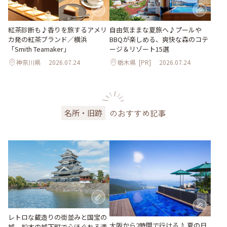
紅茶診断も♪香りを旅するアメリ
自由気ままな夏旅へ♪プールや
カ発の紅茶ブランド／横浜
BBQが楽しめる、爽快な森のコテ
「Smith Teamaker」
ージ＆リゾート15選
神奈川県
2026.07.24
栃木県
[PR]
2026.07.24
のおすすめ記事
名所・旧跡
レトロな蔵造りの街並みと国宝の
大阪から2時間で行ける♪ 夏の日
城。松本の城下町で心ほぐれる週