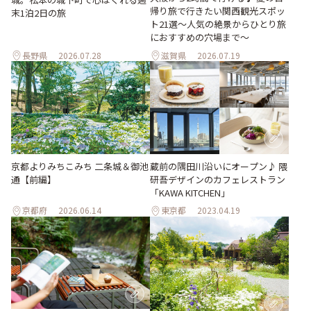
帰り旅で行きたい関西観光スポッ
末1泊2日の旅
ト21選～人気の絶景からひとり旅
におすすめの穴場まで～
長野県
2026.07.28
滋賀県
2026.07.19
京都よりみちこみち 二条城＆御池
蔵前の隅田川沿いにオープン♪ 隈
通【前編】
研吾デザインのカフェレストラン
「KAWA KITCHEN」
京都府
2026.06.14
東京都
2023.04.19