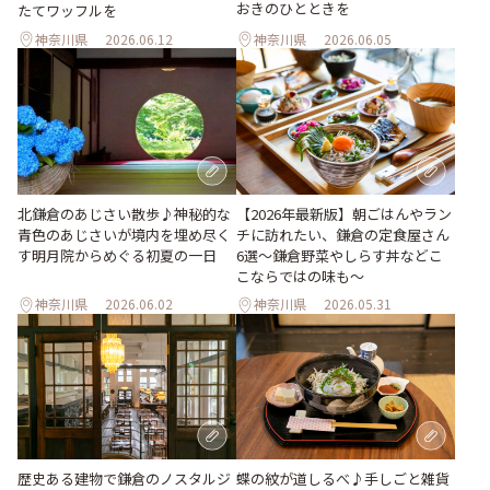
おきのひとときを
たてワッフルを
神奈川県
2026.06.12
神奈川県
2026.06.05
北鎌倉のあじさい散歩♪神秘的な
【2026年最新版】朝ごはんやラン
青色のあじさいが境内を埋め尽く
チに訪れたい、鎌倉の定食屋さん
す明月院からめぐる初夏の一日
6選～鎌倉野菜やしらす丼などこ
こならではの味も～
神奈川県
2026.06.02
神奈川県
2026.05.31
歴史ある建物で鎌倉のノスタルジ
蝶の紋が道しるべ♪手しごと雑貨