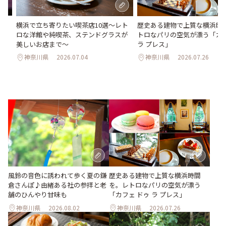
さ
横浜で立ち寄りたい喫茶店10選～レト
歴史ある建物で上質な横浜時
ん
ロな洋館や純喫茶、ステンドグラスが
トロなパリの空気が漂う「カフ
美しいお店まで～
ラ プレス」
神奈川県
2026.07.04
神奈川県
2026.07.26
風鈴の音色に誘われて歩く夏の鎌
歴史ある建物で上質な横浜時間
倉さんぽ♪由緒ある社の参拝と老
を。レトロなパリの空気が漂う
舗のひんやり甘味も
「カフェ ドゥ ラ プレス」
神奈川県
2026.08.02
神奈川県
2026.07.26