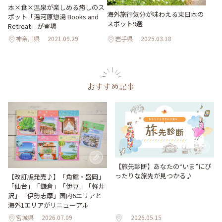
本×食×温泉が楽しめる癒しのス
海外旅行気分が味わえる東日本の
ポット「湯河原惣湯 Books and
スポット9選
Retreat」が登場
神奈川県
2021.09.29
岩手県
2025.03.18
おすすめ記事
【旅先診断】あなたの“いま”にぴ
ったりな旅先が見つかる♪
【改訂版発売♪】「角館・盛岡」
「仙台」「鎌倉」「伊豆」「軽井
沢」「伊勢志摩」国内6エリアと
海外1エリアがリニューアル
宮城県
2026.07.09
2026.05.15