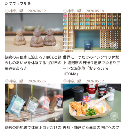
たてワッフルを
神奈川県
2026.06.12
神奈川県
2026.05.18
鎌倉の古民家に泊まる♪観光と暮
世界に一つだけのインク作り体験
らしのあいだを体験する1泊2日の
♪ 湯河原の日帰り温泉でゆるりア
長谷街あるき
ートな湯治旅「おふろcafe
HITOMA」
神奈川県
2026.05.15
神奈川県
2026.05.12
鎌倉の路地裏で体験♪自分だけの
古都・鎌倉から異国の港町へのプ