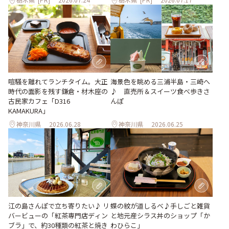
喧騒を離れてランチタイム。大正
海景色を眺める三浦半島・三崎へ
時代の面影を残す鎌倉・材木座の
♪ 直売所＆スイーツ食べ歩きさ
古民家カフェ「D316
んぽ
KAMAKURA」
神奈川県
2026.06.28
神奈川県
2026.06.25
江の島さんぽで立ち寄りたい♪ リ
蝶の紋が道しるべ♪手しごと雑貨
バービューの「紅茶専門店ディン
と地元産シラス丼のショップ「か
ブラ」で、約30種類の紅茶と焼き
わひらこ」