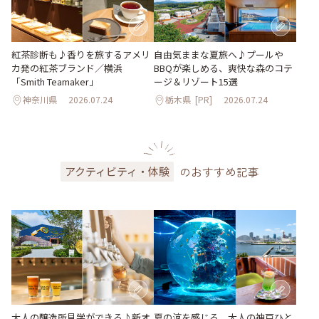
紅茶診断も♪香りを旅するアメリ
自由気ままな夏旅へ♪プールや
カ発の紅茶ブランド／横浜
BBQが楽しめる、爽快な森のコテ
「Smith Teamaker」
ージ＆リゾート15選
神奈川県
2026.07.24
栃木県
[PR]
2026.07.24
のおすすめ記事
アクティビティ・体験
大人の醸造所見学ができる♪新オ
夏の涼を感じる、大人の神戸ひと