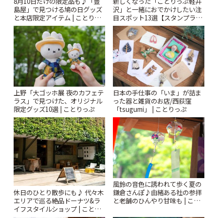
新しくなった「ことりっぷ軽井
8月10日だけの限定品も♪「豊
沢」と一緒におでかけしたい注
島屋」で見つける鳩の日グッズ
目スポット13選【スタンプラリ
と本店限定アイテム | ことりっ
ー開催中】 | ことりっぷ
ぷ
上野「大ゴッホ展 夜のカフェテ
日本の手仕事の「いま」が詰ま
ラス」で見つけた、オリジナル
った器と雑貨のお店/西荻窪
限定グッズ10選 | ことりっぷ
「tsugumi」 | ことりっぷ
風鈴の音色に誘われて歩く夏の
休日のひとり散歩にも♪ 代々木
鎌倉さんぽ♪由緒ある社の参拝
エリアで巡る絶品ドーナツ&ラ
と老舗のひんやり甘味も | こと
イフスタイルショップ | ことり
りっぷ
っぷ