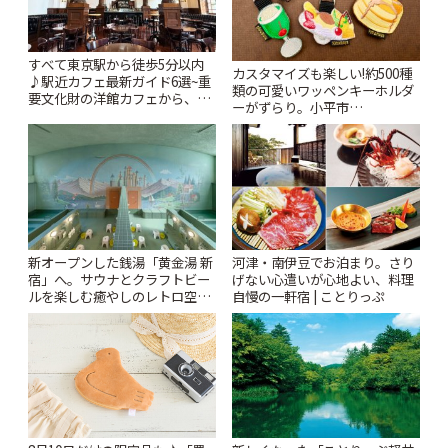
すべて東京駅から徒歩5分以内
カスタマイズも楽しい!約500種
♪駅近カフェ最新ガイド6選~重
類の可愛いワッペンキーホルダ
要文化財の洋館カフェから、改
ーがずらり。小平市
札すぐのレトロ喫茶まで~ | こと
「Kimamaya T&K」 | ことりっ
りっぷ
ぷ
新オープンした銭湯「黄金湯 新
河津・南伊豆でお泊まり。さり
宿」へ。サウナとクラフトビー
げない心遣いが心地よい、料理
ルを楽しむ癒やしのレトロ空間
自慢の一軒宿 | ことりっぷ
| ことりっぷ