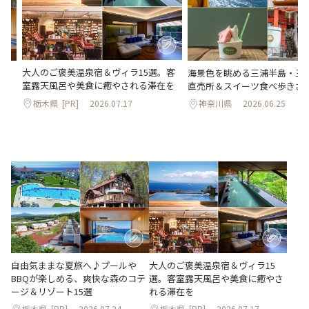
大人のご褒美温泉宿＆ヴィラ15選。客
Qが
海景色を眺める三浦半島・
室露天風呂や美食に癒やされる滞在を
ゾ
直売所＆スイーツ食べ歩きさ
栃木県
[PR]
2026.07.17
神奈川県
2026.06.25
大人のご褒美温泉宿＆ヴィラ15
自由気ままな夏旅へ♪プールや
選。客室露天風呂や美食に癒やさ
BBQが楽しめる、爽快な森のコテ
れる滞在を
ージ＆リゾート15選
栃木県
[PR]
2026.07.24
栃木県
[PR]
2026.07.17