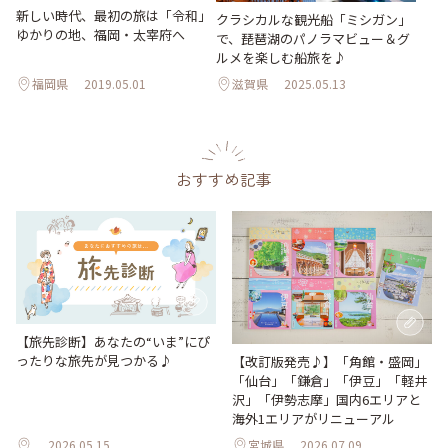
新しい時代、最初の旅は「令和」
クラシカルな観光船「ミシガン」
ゆかりの地、福岡・太宰府へ
で、琵琶湖のパノラマビュー＆グ
ルメを楽しむ船旅を♪
福岡県
2019.05.01
滋賀県
2025.05.13
おすすめ記事
【旅先診断】あなたの“いま”にぴ
ったりな旅先が見つかる♪
【改訂版発売♪】「角館・盛岡」
「仙台」「鎌倉」「伊豆」「軽井
沢」「伊勢志摩」国内6エリアと
海外1エリアがリニューアル
2026.05.15
宮城県
2026.07.09