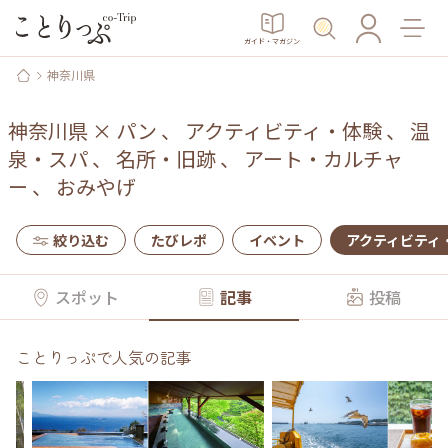
ガイド・マガジン
神奈川県
神奈川県
×
パン
、
アクティビティ・体験
、
温
泉・スパ
、
名所・旧跡
、
アート・カルチャ
ー
、
おみやげ
絞り込む
たびレポ
イベント
アクティビティ
スポット
記事
投稿
ことりっぷで人気の記事