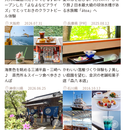
ープンした「よなよなビアライ
り旅♪日本最大級の球体水槽があ
ズ」でとっておきのクラフトビー
る水族館「átoa」へ
ル体験
大阪府
2026.07.31
兵庫県
[PR]
2025.08.12
海景色を眺める三浦半島・三崎へ
かわいい落雁づくり体験も♪美し
♪ 直売所＆スイーツ食べ歩きさ
い庭園を望む、金沢の老舗和菓子
んぽ
店「森八 本店」
神奈川県
2026.06.25
石川県
2016.10.12