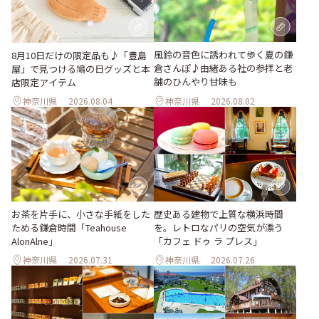
風鈴の音色に誘われて歩く夏の鎌
8月10日だけの限定品も♪「豊島
倉さんぽ♪由緒ある社の参拝と老
屋」で見つける鳩の日グッズと本
舗のひんやり甘味も
店限定アイテム
神奈川県
2026.08.04
神奈川県
2026.08.02
お茶を片手に、小さな手紙をした
歴史ある建物で上質な横浜時間
ためる鎌倉時間「Teahouse
を。レトロなパリの空気が漂う
AlonAlne」
「カフェ ドゥ ラ プレス」
神奈川県
2026.07.31
神奈川県
2026.07.26