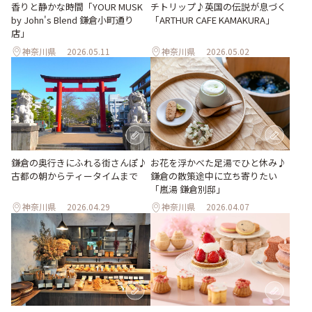
香りと静かな時間「YOUR MUSK
チトリップ♪英国の伝説が息づく
by John's Blend 鎌倉小町通り
「ARTHUR CAFE KAMAKURA」
店」
神奈川県
2026.05.11
神奈川県
2026.05.02
鎌倉の奥行きにふれる街さんぽ♪
お花を浮かべた足湯でひと休み♪
古都の朝からティータイムまで
鎌倉の散策途中に立ち寄りたい
「嵐湯 鎌倉別邸」
神奈川県
2026.04.29
神奈川県
2026.04.07