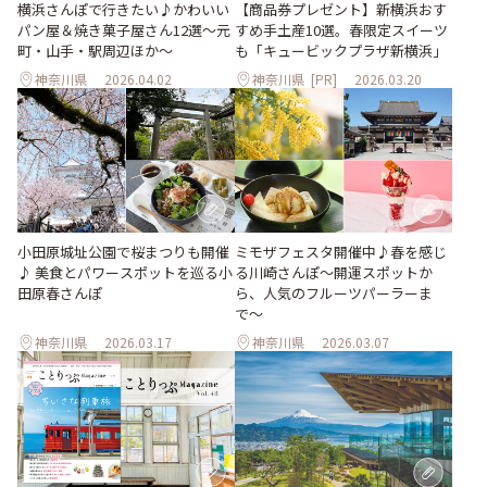
横浜さんぽで行きたい♪かわいい
【商品券プレゼント】新横浜おす
パン屋＆焼き菓子屋さん12選～元
すめ手土産10選。春限定スイーツ
町・山手・駅周辺ほか～
も「キュービックプラザ新横浜」
神奈川県
2026.04.02
神奈川県
[PR]
2026.03.20
小田原城址公園で桜まつりも開催
ミモザフェスタ開催中♪春を感じ
♪ 美食とパワースポットを巡る小
る川崎さんぽ〜開運スポットか
田原春さんぽ
ら、人気のフルーツパーラーま
で〜
神奈川県
2026.03.17
神奈川県
2026.03.07