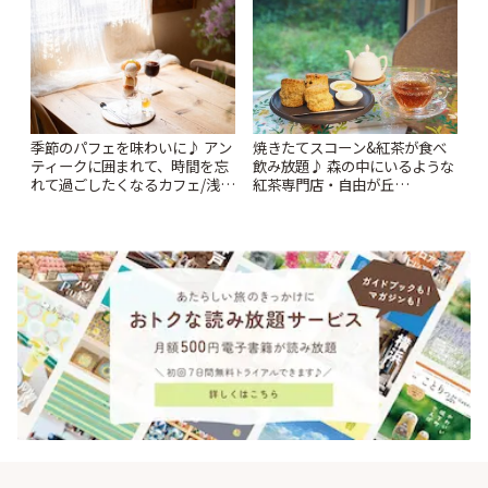
季節のパフェを味わいに♪ アン
焼きたてスコーン&紅茶が食べ
ティークに囲まれて、時間を忘
飲み放題♪ 森の中にいるような
れて過ごしたくなるカフェ/浅草
紅茶専門店・自由が丘
「annorum cafe」 | ことりっぷ
「YOTSUBA TEA」でのんびり
時間 | ことりっぷ