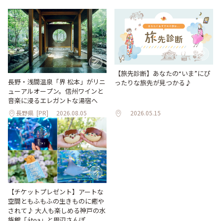
【旅先診断】あなたの“いま”にぴ
長野・浅間温泉「界 松本」がリニ
ったりな旅先が見つかる♪
ューアルオープン。信州ワインと
音楽に浸るエレガントな湯宿へ
長野県
[PR]
2026.08.05
2026.05.15
【チケットプレゼント】アートな
空間ともふもふの生きものに癒や
されて♪ 大人も楽しめる神戸の水
族館「átoa」と周辺さんぽ