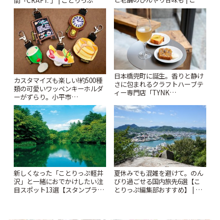
りっぷ
日本橋兜町に誕生。香りと静け
カスタマイズも楽しい!約500種
さに包まれるクラフトハーブテ
類の可愛いワッペンキーホルダ
ィー専門店「TYNK
ーがずらり。小平市
Kabutocho」 | ことりっぷ
「Kimamaya T&K」 | ことりっ
ぷ
新しくなった「ことりっぷ軽井
夏休みでも混雑を避けて。のん
沢」と一緒におでかけしたい注
びり過ごせる国内旅先6選【こ
目スポット13選【スタンプラリ
とりっぷ編集部おすすめ】 | こ
ー開催中】 | ことりっぷ
とりっぷ