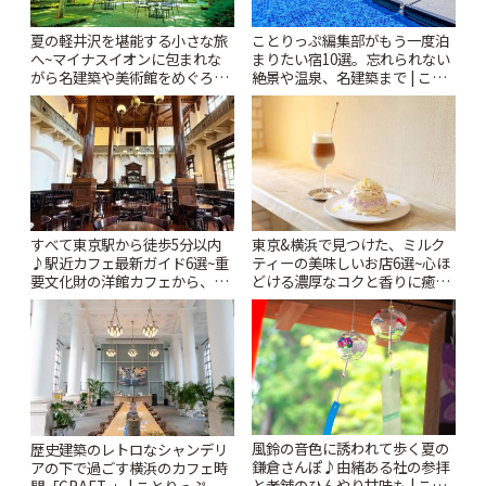
夏の軽井沢を堪能する小さな旅
ことりっぷ編集部がもう一度泊
へ~マイナスイオンに包まれな
まりたい宿10選。忘れられない
がら名建築や美術館をめぐろう
絶景や温泉、名建築まで | こと
~ | ことりっぷ
りっぷ
すべて東京駅から徒歩5分以内
東京&横浜で見つけた、ミルク
♪駅近カフェ最新ガイド6選~重
ティーの美味しいお店6選~心ほ
要文化財の洋館カフェから、改
どける濃厚なコクと香りに癒や
札すぐのレトロ喫茶まで~ | こと
されるティータイム~ | ことりっ
りっぷ
ぷ
風鈴の音色に誘われて歩く夏の
歴史建築のレトロなシャンデリ
鎌倉さんぽ♪由緒ある社の参拝
アの下で過ごす横浜のカフェ時
と老舗のひんやり甘味も | こと
間「CRAFT. 」 | ことりっぷ