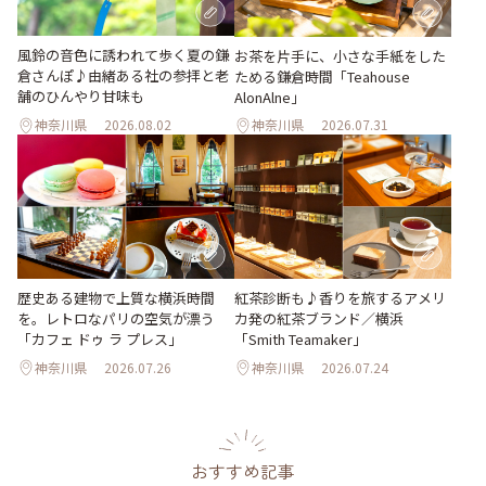
風鈴の音色に誘われて歩く夏の鎌
お茶を片手に、小さな手紙をした
倉さんぽ♪由緒ある社の参拝と老
ためる鎌倉時間「Teahouse
舗のひんやり甘味も
AlonAlne」
神奈川県
2026.08.02
神奈川県
2026.07.31
歴史ある建物で上質な横浜時間
紅茶診断も♪香りを旅するアメリ
を。レトロなパリの空気が漂う
カ発の紅茶ブランド／横浜
「カフェ ドゥ ラ プレス」
「Smith Teamaker」
神奈川県
2026.07.26
神奈川県
2026.07.24
おすすめ記事