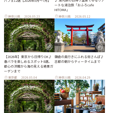
♪ 湯河原の日帰り温泉でゆるりア
パフェ12選【2026年5月～7月】
ートな湯治旅「おふろcafe
HITOMA」
神奈川県
2026.05.23
神奈川県
2026.05.12
【2026年】東京から日帰りOK♪
鎌倉の奥行きにふれる街さんぽ♪
春バラを楽しめるスポット8選。
古都の朝からティータイムまで
都心の洋館から海の見える絶景ガ
ーデンまで
東京都
2026.05.04
神奈川県
2026.04.29