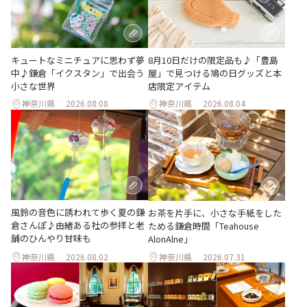
キュートなミニチュアに思わず夢
8月10日だけの限定品も♪「豊島
中♪鎌倉「イクスタン」で出会う
屋」で見つける鳩の日グッズと本
小さな世界
店限定アイテム
神奈川県
2026.08.08
神奈川県
2026.08.04
風鈴の音色に誘われて歩く夏の鎌
お茶を片手に、小さな手紙をした
倉さんぽ♪由緒ある社の参拝と老
ためる鎌倉時間「Teahouse
舗のひんやり甘味も
AlonAlne」
神奈川県
2026.08.02
神奈川県
2026.07.31