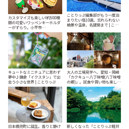
ことりっぷ編集部がもう一度泊
カスタマイズも楽しい!約500種
まりたい宿10選。忘れられない
類の可愛いワッペンキーホルダ
絶景や温泉、名建築まで | こと
ーがずらり。小平市
りっぷ
「Kimamaya T&K」 | ことりっ
ぷ
キュートなミニチュアに思わず
大人の工場見学へ、愛知・岡崎
夢中♪鎌倉「イクスタン」で出
「カクキュー八丁味噌(八丁味噌
会う小さな世界 | ことりっぷ
の郷)」。試食や買い物も楽しみ
♪ | ことりっぷ
日本橋兜町に誕生。香りと静け
新しくなった「ことりっぷ軽井