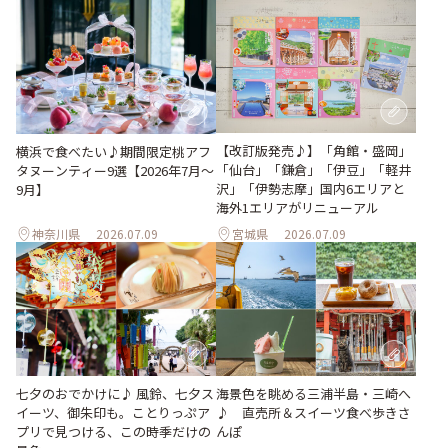
【改訂版発売♪】「角館・盛岡」
横浜で食べたい♪期間限定桃アフ
「仙台」「鎌倉」「伊豆」「軽井
タヌーンティー9選【2026年7月～
沢」「伊勢志摩」国内6エリアと
9月】
海外1エリアがリニューアル
神奈川県
2026.07.09
宮城県
2026.07.09
七夕のおでかけに♪ 風鈴、七夕ス
海景色を眺める三浦半島・三崎へ
イーツ、御朱印も。ことりっぷア
♪ 直売所＆スイーツ食べ歩きさ
プリで見つける、この時季だけの
んぽ