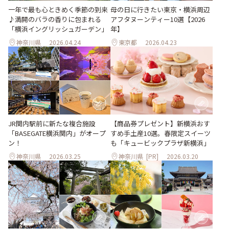
一年で最も心ときめく季節の到来
母の日に行きたい東京・横浜周辺
♪満開のバラの香りに包まれる
アフタヌーンティー10選【2026
「横浜イングリッシュガーデン」
年】
神奈川県
2026.04.24
東京都
2026.04.23
JR関内駅前に新たな複合施設
【商品券プレゼント】新横浜おす
「BASEGATE横浜関内」がオープ
すめ手土産10選。春限定スイーツ
ン！
も「キュービックプラザ新横浜」
神奈川県
2026.03.25
神奈川県
[PR]
2026.03.20