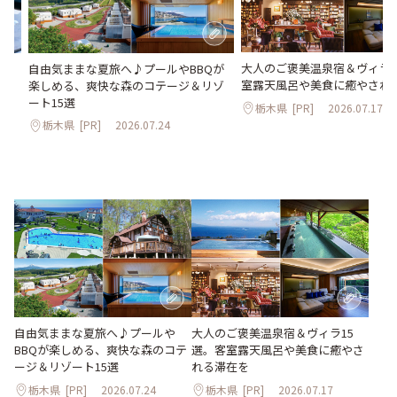
大人のご褒美温泉宿＆ヴィラ1
ヌ
自由気ままな夏旅へ♪プールやBBQが
室露天風呂や美食に癒やされ
楽しめる、爽快な森のコテージ＆リゾ
ート15選
栃木県
[PR]
2026.07.17
栃木県
[PR]
2026.07.24
大人のご褒美温泉宿＆ヴィラ15
自由気ままな夏旅へ♪プールや
選。客室露天風呂や美食に癒やさ
BBQが楽しめる、爽快な森のコテ
れる滞在を
ージ＆リゾート15選
栃木県
[PR]
2026.07.24
栃木県
[PR]
2026.07.17