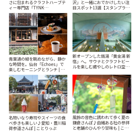
さに包まれるクラフトハーブテ
沢」と一緒におでかけしたい注
ィー専門店「TYNK
目スポット13選【スタンプラリ
Kabutocho」 | ことりっぷ
ー開催中】 | ことりっぷ
新オープンした銭湯「黄金湯 新
青葉通の緑を眺めながら、静か
宿」へ。サウナとクラフトビー
な時間を。仙台「Echoes」で
ルを楽しむ癒やしのレトロ空間
楽しむモーニングとランチ | こ
| ことりっぷ
とりっぷ
風鈴の音色に誘われて歩く夏の
名物いなり寿司やスイーツの食
鎌倉さんぽ♪由緒ある社の参拝
べ歩きも楽しい♪愛知・豊川稲
と老舗のひんやり甘味も | こと
荷参道さんぽ | ことりっぷ
りっぷ