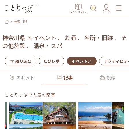
ガイド・マガジン
神奈川県
神奈川県
×
イベント
、
お酒
、
名所・旧跡
、
そ
の他施設
、
温泉・スパ
絞り込む
たびレポ
イベント
アクティビテ
スポット
記事
投稿
ことりっぷで人気の記事