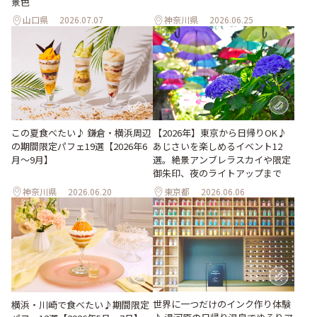
景色
山口県
2026.07.07
神奈川県
2026.06.25
この夏食べたい♪ 鎌倉・横浜周辺
【2026年】東京から日帰りOK♪
の期間限定パフェ19選【2026年6
あじさいを楽しめるイベント12
月～9月】
選。絶景アンブレラスカイや限定
御朱印、夜のライトアップまで
神奈川県
2026.06.20
東京都
2026.06.06
世界に一つだけのインク作り体験
横浜・川崎で食べたい♪期間限定