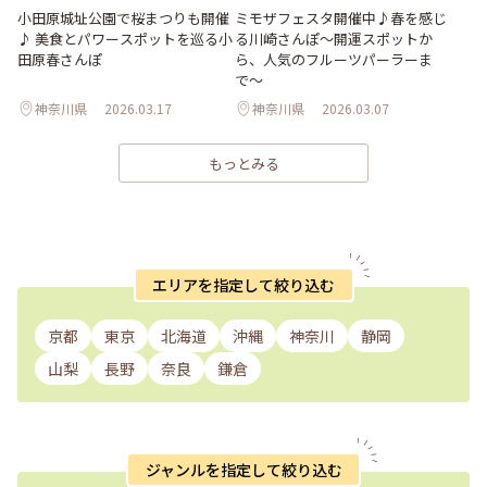
小田原城址公園で桜まつりも開催
ミモザフェスタ開催中♪春を感じ
♪ 美食とパワースポットを巡る小
る川崎さんぽ〜開運スポットか
田原春さんぽ
ら、人気のフルーツパーラーま
で〜
神奈川県
2026.03.17
神奈川県
2026.03.07
もっとみる
エリアを指定して絞り込む
京都
東京
北海道
沖縄
神奈川
静岡
山梨
長野
奈良
鎌倉
ジャンルを指定して絞り込む