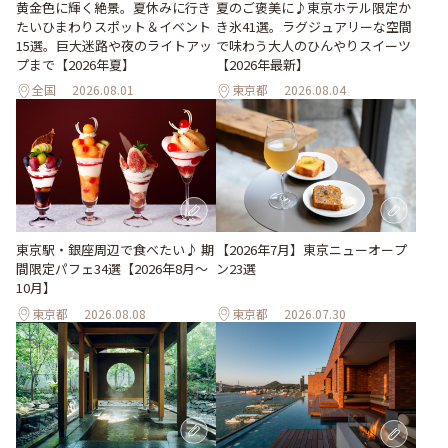
黄金色に輝く絶景。夏休みに行き
夏のご褒美に♪東京ホテル限定か
たいひまわりスポット＆イベント
き氷41選。ラグジュアリーな空間
15選。巨大迷路や夜のライトアッ
で味わう大人のひんやりスイーツ
プまで【2026年夏】
【2026年最新】
全国
2026.08.01
東京都
2026.08.04
東京駅・銀座周辺で食べたい♪ 期
【2026年7月】東京ニューオープ
間限定パフェ34選【2026年8月～
ン23選
10月】
東京都
2026.08.08
東京都
2026.07.30