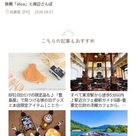
族館「átoa」と周辺さんぽ
兵庫県
[PR]
2026.08.07
こちらの記事もおすすめ
すべて東京駅から徒歩5分以内
8月10日だけの限定品も♪「豊
♪駅近カフェ最新ガイド6選~重
島屋」で見つける鳩の日グッズ
要文化財の洋館カフェから、改
と本店限定アイテム | ことりっ
札すぐのレトロ喫茶まで~ | こと
ぷ
りっぷ