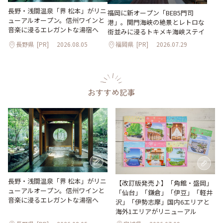
長野・浅間温泉「界 松本」がリニ
福岡に新オープン「BEB5門司
ューアルオープン。信州ワインと
港」。関門海峡の絶景とレトロな
音楽に浸るエレガントな湯宿へ
街並みに浸るトキメキ海峡ステイ
長野県
[PR]
2026.08.05
福岡県
[PR]
2026.07.29
おすすめ記事
長野・浅間温泉「界 松本」がリニ
【改訂版発売♪】「角館・盛岡」
ューアルオープン。信州ワインと
「仙台」「鎌倉」「伊豆」「軽井
音楽に浸るエレガントな湯宿へ
沢」「伊勢志摩」国内6エリアと
海外1エリアがリニューアル