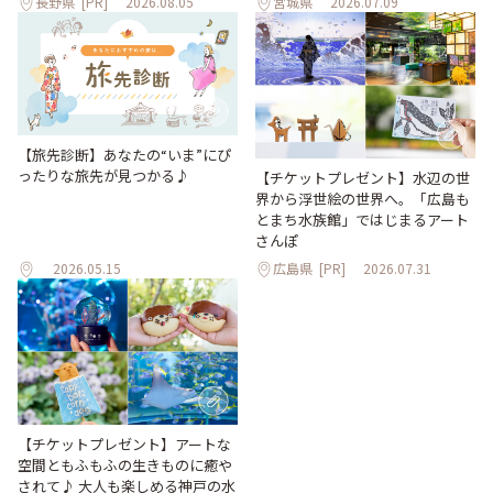
長野県
[PR]
2026.08.05
宮城県
2026.07.09
【旅先診断】あなたの“いま”にぴ
ったりな旅先が見つかる♪
【チケットプレゼント】水辺の世
界から浮世絵の世界へ。「広島も
とまち水族館」ではじまるアート
さんぽ
2026.05.15
広島県
[PR]
2026.07.31
【チケットプレゼント】アートな
空間ともふもふの生きものに癒や
されて♪ 大人も楽しめる神戸の水