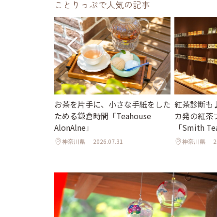
ことりっぷで人気の記事
れて歩く夏の鎌
お茶を片手に、小さな手紙をした
紅茶診断も
る社の参拝と老
ためる鎌倉時間「Teahouse
カ発の紅茶
も
AlonAlne」
「Smith Te
2
神奈川県
2026.07.31
神奈川県
2