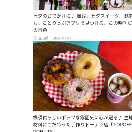
七夕のおでかけに♪ 風鈴、七夕スイーツ、御
も。ことりっぷアプリで見つける、この時季だ
の景色
山口県
2026.07.07
横須賀らしいポップな雰囲気に心が躍る♪ 生
材料にこだわった手作りドーナツ店「TOPOFF
DONUTS」