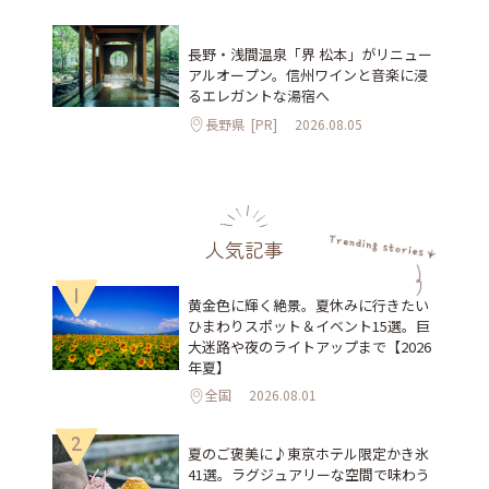
長野・浅間温泉「界 松本」がリニュー
アルオープン。信州ワインと音楽に浸
るエレガントな湯宿へ
長野県
[PR]
2026.08.05
人気記事
1
黄金色に輝く絶景。夏休みに行きたい
ひまわりスポット＆イベント15選。巨
大迷路や夜のライトアップまで【2026
年夏】
全国
2026.08.01
2
夏のご褒美に♪東京ホテル限定かき氷
41選。ラグジュアリーな空間で味わう