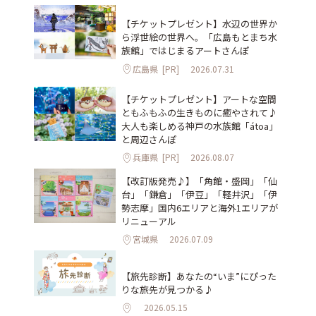
【チケットプレゼント】水辺の世界か
ら浮世絵の世界へ。「広島もとまち水
族館」ではじまるアートさんぽ
広島県
[PR]
2026.07.31
【チケットプレゼント】アートな空間
ともふもふの生きものに癒やされて♪
大人も楽しめる神戸の水族館「átoa」
と周辺さんぽ
兵庫県
[PR]
2026.08.07
【改訂版発売♪】「角館・盛岡」「仙
台」「鎌倉」「伊豆」「軽井沢」「伊
勢志摩」国内6エリアと海外1エリアが
リニューアル
宮城県
2026.07.09
【旅先診断】あなたの“いま”にぴった
りな旅先が見つかる♪
2026.05.15