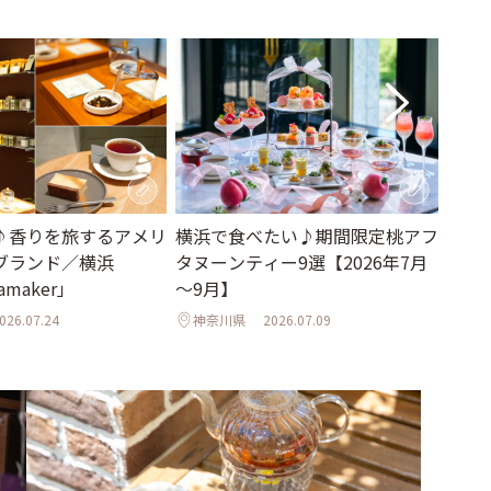
♪香りを旅するアメリ
横浜で食べたい♪期間限定桃アフ
歴史
ブランド／横浜
タヌーンティー9選【2026年7月
を。
amaker」
～9月】
「カ
026.07.24
神奈川県
2026.07.09
神奈