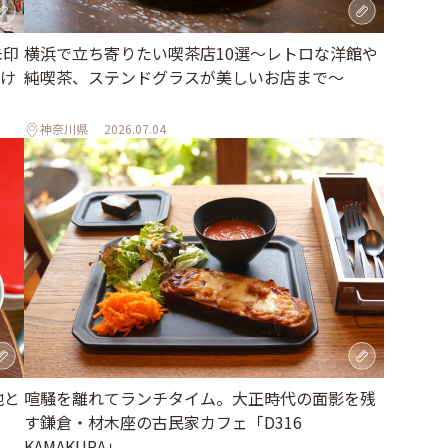
朱印
横浜で立ち寄りたい喫茶店10選～レトロな洋館や
け
純喫茶、ステンドグラスが美しいお店まで～
神奈川県
2026.07.04
地と
喧騒を離れてランチタイム。大正時代の面影を残
す鎌倉・材木座の古民家カフェ「D316
KAMAKURA」