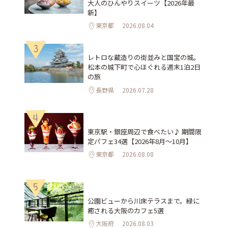
大人のひんやりスイーツ【2026年最
新】
東京都
2026.08.04
3
レトロな蔵造りの街並みと国宝の城。
松本の城下町で心ほぐれる週末1泊2日
の旅
長野県
2026.07.28
4
東京駅・銀座周辺で食べたい♪ 期間限
定パフェ34選【2026年8月～10月】
東京都
2026.08.08
5
公園ビューから川床テラスまで。緑に
癒される大阪のカフェ5選
大阪府
2026.08.03