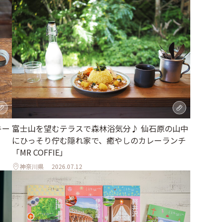
キー
富士山を望むテラスで森林浴気分♪ 仙石原の山中
にひっそり佇む隠れ家で、癒やしのカレーランチ
「MR COFFIE」
神奈川県
2026.07.12