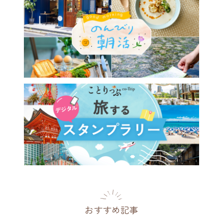
ある建物で上質な横浜時間
レトロなパリの空気が漂う
フェ ドゥ ラ プレス」
川県
2026.07.26
おすすめ記事