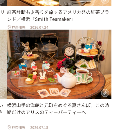
リ
紅茶診断も♪香りを旅するアメリカ発の紅茶ブラ
ンド／横浜「Smith Teamaker」
神奈川県
2026.07.24
い
横浜山手の洋館と元町をめぐる夏さんぽ。この時
さ
期だけのアリスのティーパーティーへ
神奈川県
2026.07.18