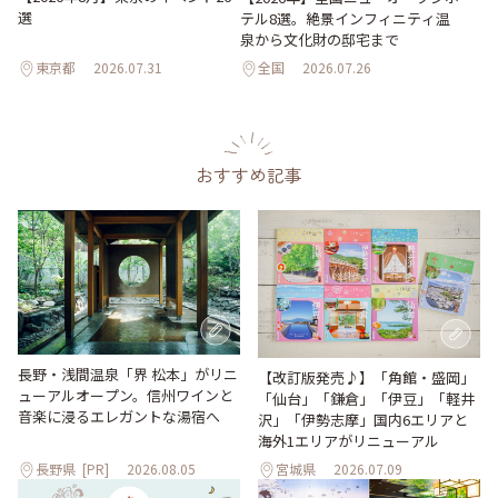
選
テル8選。絶景インフィニティ温
泉から文化財の邸宅まで
東京都
2026.07.31
全国
2026.07.26
おすすめ記事
長野・浅間温泉「界 松本」がリニ
【改訂版発売♪】「角館・盛岡」
ューアルオープン。信州ワインと
「仙台」「鎌倉」「伊豆」「軽井
音楽に浸るエレガントな湯宿へ
沢」「伊勢志摩」国内6エリアと
海外1エリアがリニューアル
長野県
[PR]
2026.08.05
宮城県
2026.07.09