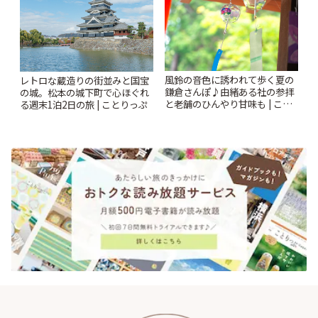
風鈴の音色に誘われて歩く夏の
レトロな蔵造りの街並みと国宝
鎌倉さんぽ♪由緒ある社の参拝
の城。松本の城下町で心ほぐれ
と老舗のひんやり甘味も | こと
る週末1泊2日の旅 | ことりっぷ
りっぷ