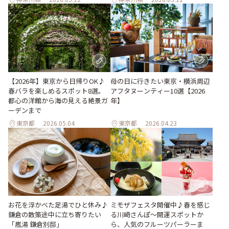
【2026年】東京から日帰りOK♪
母の日に行きたい東京・横浜周辺
春バラを楽しめるスポット8選。
アフタヌーンティー10選【2026
都心の洋館から海の見える絶景ガ
年】
ーデンまで
東京都
2026.05.04
東京都
2026.04.23
ミモザフェスタ開催中♪春を感じ
お花を浮かべた足湯でひと休み♪
る川崎さんぽ〜開運スポットか
鎌倉の散策途中に立ち寄りたい
ら、人気のフルーツパーラーま
「嵐湯 鎌倉別邸」