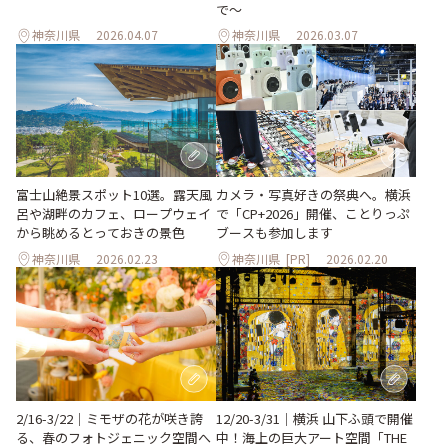
で〜
神奈川県
2026.04.07
神奈川県
2026.03.07
カメラ・写真好きの祭典へ。横浜
富士山絶景スポット10選。露天風
で「CP+2026」開催、ことりっぷ
呂や湖畔のカフェ、ロープウェイ
ブースも参加します
から眺めるとっておきの景色
神奈川県
2026.02.23
神奈川県
[PR]
2026.02.20
2/16-3/22｜ミモザの花が咲き誇
12/20-3/31｜横浜 山下ふ頭で開催
る、春のフォトジェニック空間へ
中！海上の巨大アート空間「THE