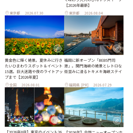
【2026年最新】
東京都
2026.07.30
東京都
2026.08.04
黄金色に輝く絶景。夏休みに行き
福岡に新オープン「BEB5門司
たいひまわりスポット＆イベント
港」。関門海峡の絶景とレトロな
15選。巨大迷路や夜のライトアッ
街並みに浸るトキメキ海峡ステイ
プまで【2026年夏】
全国
2026.08.01
福岡県
[PR]
2026.07.29
【2026年8月】東京のイベント26
【2026年】全国ニューオープンホ