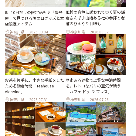
風鈴の音色に誘われて歩く夏の鎌
8月10日だけの限定品も♪「豊島
倉さんぽ♪由緒ある社の参拝と老
屋」で見つける鳩の日グッズと本
舗のひんやり甘味も
店限定アイテム
神奈川県
2026.08.04
神奈川県
2026.08.02
お茶を片手に、小さな手紙をした
歴史ある建物で上質な横浜時間
ためる鎌倉時間「Teahouse
を。レトロなパリの空気が漂う
AlonAlne」
「カフェ ドゥ ラ プレス」
神奈川県
2026.07.31
神奈川県
2026.07.26