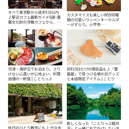
すべて東京駅から徒歩5分以内
カスタマイズも楽しい!約500種
♪駅近カフェ最新ガイド6選~重
類の可愛いワッペンキーホルダ
要文化財の洋館カフェから、改
ーがずらり。小平市
札すぐのレトロ喫茶まで~ | こと
「Kimamaya T&K」 | ことりっ
りっぷ
ぷ
河津・南伊豆でお泊まり。さり
8月10日だけの限定品も♪「豊
げない心遣いが心地よい、料理
島屋」で見つける鳩の日グッズ
自慢の一軒宿 | ことりっぷ
と本店限定アイテム | ことりっ
ぷ
新しくなった「ことりっぷ軽井
休日のひとり散歩にも♪ 代々木
沢」と一緒におでかけしたい注