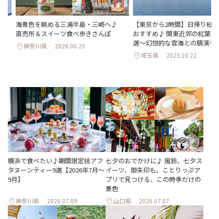
ヌ
海景色を眺める三浦半島・三崎へ♪
【東京から2時間】日帰り紅
直売所＆スイーツ食べ歩きさんぽ
おすすめ♪ 関東近郊の紅葉ス
選～幻想的な雲海との競演も
神奈川県
2026.06.25
埼玉県
2025.10.22
横浜で食べたい♪期間限定桃アフ
七夕のおでかけに♪ 風鈴、七夕ス
タヌーンティー9選【2026年7月～
イーツ、御朱印も。ことりっぷア
9月】
プリで見つける、この時季だけの
景色
神奈川県
2026.07.09
山口県
2026.07.07