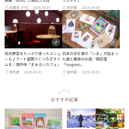
族館「átoa」と周辺さんぽ
リスティ」
兵庫県
[PR]
2026.08.07
東京都
2026.04.08
地元野菜をたっぷり使ったメニュ
日本の手仕事の「いま」が詰まっ
ーも♪アート空間でくつろぎタイ
た器と雑貨のお店／西荻窪
ムを／高円寺「まぁるいカフェ」
「tsugumi」
東京都
2026.08.03
東京都
2026.08.05
おすすめ記事