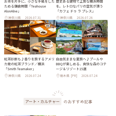
お茶を片手に、小さな手紙をした
歴史ある建物で上質な横浜時間
ためる鎌倉時間「Teahouse
を。レトロなパリの空気が漂う
AlonAlne」
「カフェ ドゥ ラ プレス」
神奈川県
2026.07.31
神奈川県
2026.07.26
紅茶診断も♪香りを旅するアメリ
自由気ままな夏旅へ♪プールや
カ発の紅茶ブランド／横浜
BBQが楽しめる、爽快な森のコテ
「Smith Teamaker」
ージ＆リゾート15選
神奈川県
2026.07.24
栃木県
[PR]
2026.07.24
のおすすめ記事
アート・カルチャー