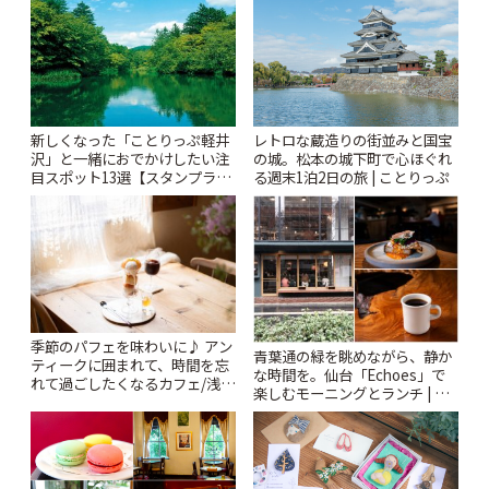
りっぷ
新しくなった「ことりっぷ軽井
レトロな蔵造りの街並みと国宝
沢」と一緒におでかけしたい注
の城。松本の城下町で心ほぐれ
目スポット13選【スタンプラリ
る週末1泊2日の旅 | ことりっぷ
ー開催中】 | ことりっぷ
季節のパフェを味わいに♪ アン
青葉通の緑を眺めながら、静か
ティークに囲まれて、時間を忘
な時間を。仙台「Echoes」で
れて過ごしたくなるカフェ/浅草
楽しむモーニングとランチ | こ
「annorum cafe」 | ことりっぷ
とりっぷ