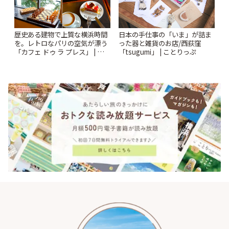
歴史ある建物で上質な横浜時間
日本の手仕事の「いま」が詰ま
を。レトロなパリの空気が漂う
った器と雑貨のお店/西荻窪
「カフェ ドゥ ラ プレス」 | こと
「tsugumi」 | ことりっぷ
りっぷ