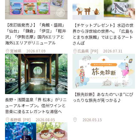
【改訂版発売♪】「角館・盛岡」
【チケットプレゼント】水辺の世
「仙台」「鎌倉」「伊豆」「軽井
界から浮世絵の世界へ。「広島も
沢」「伊勢志摩」国内6エリアと
とまち水族館」ではじまるアート
海外1エリアがリニューアル
さんぽ
宮城県
2026.07.09
広島県
[PR]
2026.07.31
【旅先診断】あなたの“いま”にぴ
長野・浅間温泉「界 松本」がリニ
ったりな旅先が見つかる♪
ューアルオープン。信州ワインと
音楽に浸るエレガントな湯宿へ
長野県
[PR]
2026.08.05
2026.05.15