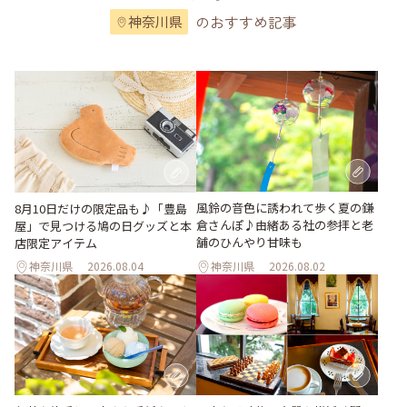
のおすすめ記事
神奈川県
風鈴の音色に誘われて歩く夏の鎌
8月10日だけの限定品も♪「豊島
倉さんぽ♪由緒ある社の参拝と老
屋」で見つける鳩の日グッズと本
舗のひんやり甘味も
店限定アイテム
神奈川県
2026.08.04
神奈川県
2026.08.02