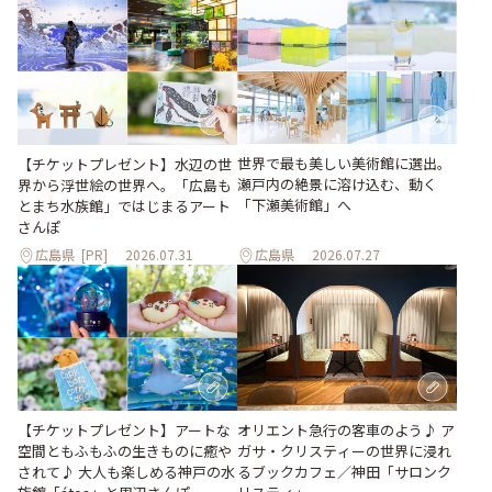
世界で最も美しい美術館に選出。
【チケットプレゼント】水辺の世
瀬戸内の絶景に溶け込む、動く
界から浮世絵の世界へ。「広島も
「下瀬美術館」へ
とまち水族館」ではじまるアート
さんぽ
広島県
[PR]
2026.07.31
広島県
2026.07.27
【チケットプレゼント】アートな
オリエント急行の客車のよう♪ ア
空間ともふもふの生きものに癒や
ガサ・クリスティーの世界に浸れ
されて♪ 大人も楽しめる神戸の水
るブックカフェ／神田「サロンク