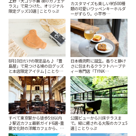
上野「大ゴッホ展 夜のカフェテ
カスタマイズも楽しい!約500種
ラス」で見つけた、オリジナル
類の可愛いワッペンキーホルダ
限定グッズ10選 | ことりっぷ
ーがずらり。小平市
「Kimamaya T&K」 | ことりっ
ぷ
日本橋兜町に誕生。香りと静け
8月10日だけの限定品も♪「豊
さに包まれるクラフトハーブテ
島屋」で見つける鳩の日グッズ
ィー専門店「TYNK
と本店限定アイテム | ことりっ
Kabutocho」 | ことりっぷ
ぷ
すべて東京駅から徒歩5分以内
公園ビューから川床テラスま
♪駅近カフェ最新ガイド6選~重
で。緑に癒される大阪のカフェ5
要文化財の洋館カフェから、改
選 | ことりっぷ
札すぐのレトロ喫茶まで~ | こと