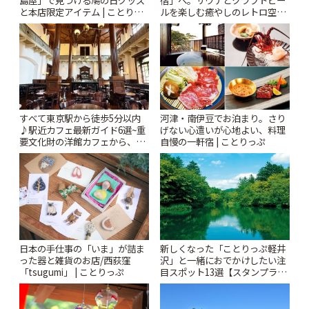
ルを楽しむ癒やしのレトロ空間
と本店限定アイテム | ことりっ
| ことりっぷ
ぷ
すべて東京駅から徒歩5分以内
河津・南伊豆でお泊まり。さり
♪駅近カフェ最新ガイド6選~重
げない心遣いが心地よい、料理
要文化財の洋館カフェから、改
自慢の一軒宿 | ことりっぷ
札すぐのレトロ喫茶まで~ | こと
りっぷ
日本の手仕事の「いま」が詰ま
新しくなった「ことりっぷ軽井
った器と雑貨のお店/西荻窪
沢」と一緒におでかけしたい注
「tsugumi」 | ことりっぷ
目スポット13選【スタンプラリ
ー開催中】 | ことりっぷ