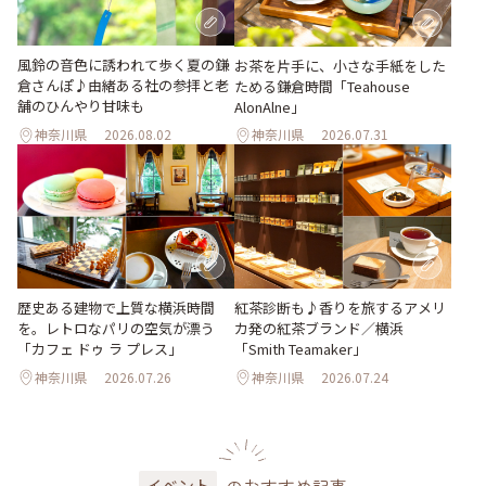
風鈴の音色に誘われて歩く夏の鎌
お茶を片手に、小さな手紙をした
倉さんぽ♪由緒ある社の参拝と老
ためる鎌倉時間「Teahouse
舗のひんやり甘味も
AlonAlne」
神奈川県
2026.08.02
神奈川県
2026.07.31
歴史ある建物で上質な横浜時間
紅茶診断も♪香りを旅するアメリ
を。レトロなパリの空気が漂う
カ発の紅茶ブランド／横浜
「カフェ ドゥ ラ プレス」
「Smith Teamaker」
神奈川県
2026.07.26
神奈川県
2026.07.24
イベント