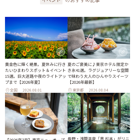
のおすすめ記事
黄金色に輝く絶景。夏休みに行き
夏のご褒美に♪東京ホテル限定か
たいひまわりスポット＆イベント
き氷41選。ラグジュアリーな空間
15選。巨大迷路や夜のライトアッ
で味わう大人のひんやりスイーツ
プまで【2026年夏】
【2026年最新】
全国
2026.08.01
東京都
2026.08.04
長野・浅間温泉「界 松本」がリニ
【2026年7月】東京ニューオープ