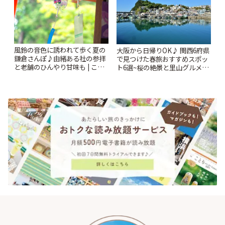
風鈴の音色に誘われて歩く夏の
大阪から日帰りOK♪ 関西6府県
鎌倉さんぽ♪由緒ある社の参拝
で見つけた春旅おすすめスポッ
と老舗のひんやり甘味も | こと
ト6選~桜の絶景と里山グルメや
りっぷ
秘密にしたい穴場まで~ | ことり
っぷ