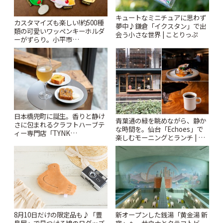
キュートなミニチュアに思わず
カスタマイズも楽しい!約500種
夢中♪鎌倉「イクスタン」で出
類の可愛いワッペンキーホルダ
会う小さな世界 | ことりっぷ
ーがずらり。小平市
「Kimamaya T&K」 | ことりっ
ぷ
日本橋兜町に誕生。香りと静け
青葉通の緑を眺めながら、静か
さに包まれるクラフトハーブテ
な時間を。仙台「Echoes」で
ィー専門店「TYNK
楽しむモーニングとランチ | こ
Kabutocho」 | ことりっぷ
とりっぷ
新オープンした銭湯「黄金湯 新
8月10日だけの限定品も♪「豊
宿」へ。サウナとクラフトビー
島屋」で見つける鳩の日グッズ