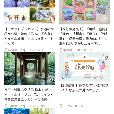
【改訂版発売♪】「角館・盛岡」
【チケットプレゼント】水辺の世
「仙台」「鎌倉」「伊豆」「軽井
界から浮世絵の世界へ。「広島も
沢」「伊勢志摩」国内6エリアと
とまち水族館」ではじまるアート
海外1エリアがリニューアル
さんぽ
広島県
[PR]
2026.07.31
宮城県
2026.07.09
【旅先診断】あなたの“いま”にぴ
長野・浅間温泉「界 松本」がリニ
ったりな旅先が見つかる♪
ューアルオープン。信州ワインと
音楽に浸るエレガントな湯宿へ
長野県
[PR]
2026.08.05
2026.05.15