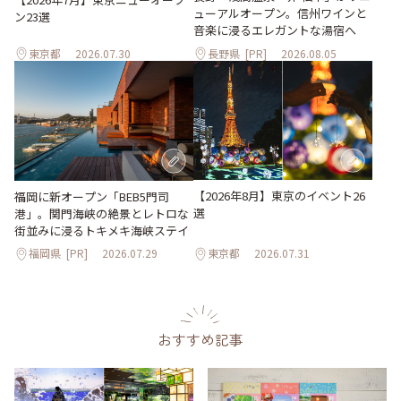
ューアルオープン。信州ワインと
ン23選
音楽に浸るエレガントな湯宿へ
東京都
2026.07.30
長野県
[PR]
2026.08.05
【2026年8月】東京のイベント26
福岡に新オープン「BEB5門司
選
港」。関門海峡の絶景とレトロな
街並みに浸るトキメキ海峡ステイ
福岡県
[PR]
2026.07.29
東京都
2026.07.31
おすすめ記事