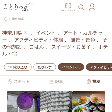
ガイド・マガジン
神奈川県
神奈川県
×
、
イベント
、
アート・カルチャ
ー
、
アクティビティ・体験
、
風景・景色
、
そ
の他施設
、
ごはん
、
スイーツ・お菓子
、
ホテ
ル・宿
絞り込む
たびレポ
イベント
アクティビテ
スポット
記事
投稿