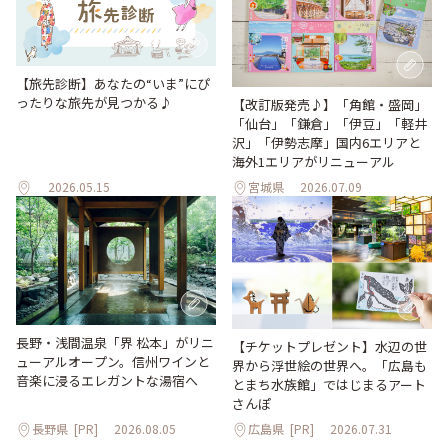
【旅先診断】あなたの“いま”にぴ
ったりな旅先が見つかる♪
【改訂版発売♪】「角館・盛岡」
「仙台」「鎌倉」「伊豆」「軽井
沢」「伊勢志摩」国内6エリアと
海外1エリアがリニューアル
2026.05.15
宮城県
2026.07.09
長野・浅間温泉「界 松本」がリニ
【チケットプレゼント】水辺の世
ューアルオープン。信州ワインと
界から浮世絵の世界へ。「広島も
音楽に浸るエレガントな湯宿へ
とまち水族館」ではじまるアート
さんぽ
長野県
[PR]
2026.08.05
広島県
[PR]
2026.07.31