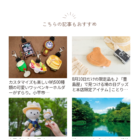
こちらの記事もおすすめ
8月10日だけの限定品も♪「豊
カスタマイズも楽しい!約500種
島屋」で見つける鳩の日グッズ
類の可愛いワッペンキーホルダ
と本店限定アイテム | ことりっ
ーがずらり。小平市
ぷ
「Kimamaya T&K」 | ことりっ
ぷ