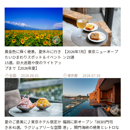
黄金色に輝く絶景。夏休みに行き
【2026年7月】東京ニューオープ
たいひまわりスポット＆イベント
ン23選
15選。巨大迷路や夜のライトアッ
プまで【2026年夏】
全国
2026.08.01
東京都
2026.07.30
夏のご褒美に♪東京ホテル限定か
福岡に新オープン「BEB5門司
き氷41選。ラグジュアリーな空間
港」。関門海峡の絶景とレトロな