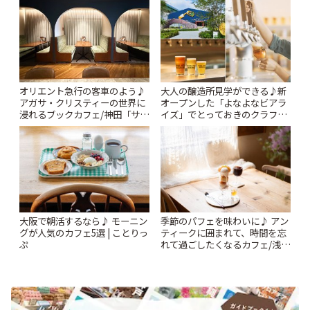
りっぷ
時間 | ことりっぷ
オリエント急行の客車のよう♪
大人の醸造所見学ができる♪新
アガサ・クリスティーの世界に
オープンした「よなよなビアラ
浸れるブックカフェ/神田「サロ
イズ」でとっておきのクラフト
ンクリスティ」 | ことりっぷ
ビール体験 | ことりっぷ
大阪で朝活するなら♪ モーニン
季節のパフェを味わいに♪ アン
グが人気のカフェ5選 | ことりっ
ティークに囲まれて、時間を忘
ぷ
れて過ごしたくなるカフェ/浅草
「annorum cafe」 | ことりっぷ