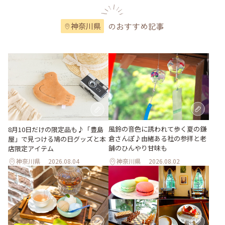
のおすすめ記事
神奈川県
風鈴の音色に誘われて歩く夏の鎌
8月10日だけの限定品も♪「豊島
倉さんぽ♪由緒ある社の参拝と老
屋」で見つける鳩の日グッズと本
舗のひんやり甘味も
店限定アイテム
神奈川県
2026.08.04
神奈川県
2026.08.02