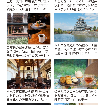
上野「大ゴッホ展 夜のカフェテ
新しくなった「ことりっぷ軽井
ラス」で見つけた、オリジナル
沢」と一緒におでかけしたい注
限定グッズ10選 | ことりっぷ
目スポット13選【スタンプラリ
ー開催中】 | ことりっぷ
レトロな蔵造りの街並みと国宝
青葉通の緑を眺めながら、静か
の城。松本の城下町で心ほぐれ
な時間を。仙台「Echoes」で
る週末1泊2日の旅 | ことりっぷ
楽しむモーニングとランチ | こ
とりっぷ
すべて東京駅から徒歩5分以内
焼きたてスコーン&紅茶が食べ
♪駅近カフェ最新ガイド6選~重
飲み放題♪ 森の中にいるような
要文化財の洋館カフェから、改
紅茶専門店・自由が丘
札すぐのレトロ喫茶まで~ | こと
「YOTSUBA TEA」でのんびり