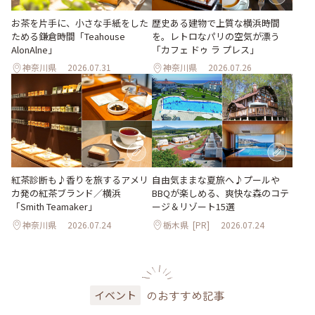
お茶を片手に、小さな手紙をした
歴史ある建物で上質な横浜時間
ためる鎌倉時間「Teahouse
を。レトロなパリの空気が漂う
AlonAlne」
「カフェ ドゥ ラ プレス」
神奈川県
2026.07.31
神奈川県
2026.07.26
紅茶診断も♪香りを旅するアメリ
自由気ままな夏旅へ♪プールや
カ発の紅茶ブランド／横浜
BBQが楽しめる、爽快な森のコテ
「Smith Teamaker」
ージ＆リゾート15選
神奈川県
2026.07.24
栃木県
[PR]
2026.07.24
のおすすめ記事
イベント