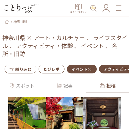
ガイド・マガジン
神奈川県
神奈川県
×
アート・カルチャー
、
ライフスタイ
ル
、
アクティビティ・体験
、
イベント
、
名
所・旧跡
絞り込む
たびレポ
イベント
アクティビテ
スポット
記事
投稿