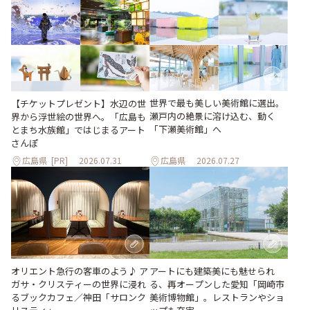
世界で最も美しい美術館に選出。
【チケットプレゼント】水辺の世
瀬戸内の絶景に溶け込む、動く
界から浮世絵の世界へ。「広島も
「下瀬美術館」へ
とまち水族館」ではじまるアート
さんぽ
広島県
[PR]
2026.07.31
広島県
2026.07.27
オリエント急行の客車のよう♪ ア
アートにも建築美にも魅せられ
ガサ・クリスティーの世界に浸れ
る、再オープンした愛知「岡崎市
るブックカフェ／神田「サロンク
美術博物館」。レストランやショ