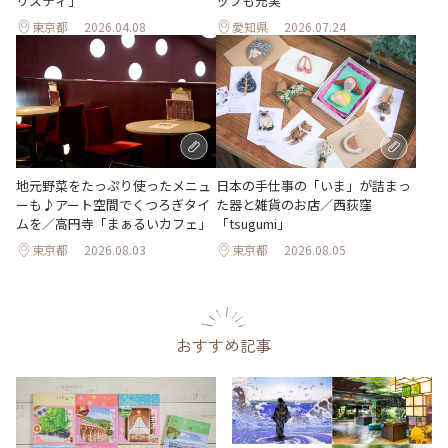
リスティ」
ップも充実
東京都
2026.04.08
愛知県
2026.07.24
地元野菜をたっぷり使ったメニュ
日本の手仕事の「いま」が詰まっ
ーも♪アート空間でくつろぎタイ
た器と雑貨のお店／西荻窪
ムを／高円寺「まぁるいカフェ」
「tsugumi」
東京都
2026.08.03
東京都
2026.08.05
おすすめ記事