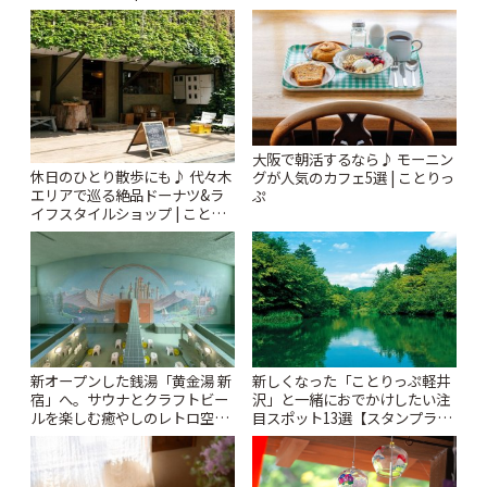
札すぐのレトロ喫茶まで~ | こと
りっぷ
大阪で朝活するなら♪ モーニン
休日のひとり散歩にも♪ 代々木
グが人気のカフェ5選 | ことりっ
エリアで巡る絶品ドーナツ&ラ
ぷ
イフスタイルショップ | ことり
っぷ
新オープンした銭湯「黄金湯 新
新しくなった「ことりっぷ軽井
宿」へ。サウナとクラフトビー
沢」と一緒におでかけしたい注
ルを楽しむ癒やしのレトロ空間
目スポット13選【スタンプラリ
| ことりっぷ
ー開催中】 | ことりっぷ