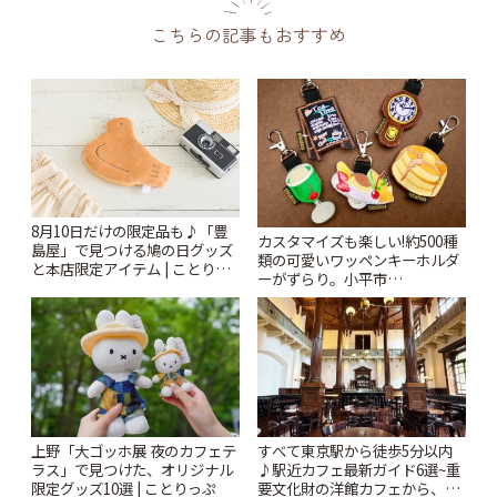
こちらの記事もおすすめ
8月10日だけの限定品も♪「豊
カスタマイズも楽しい!約500種
島屋」で見つける鳩の日グッズ
類の可愛いワッペンキーホルダ
と本店限定アイテム | ことりっ
ーがずらり。小平市
ぷ
「Kimamaya T&K」 | ことりっ
ぷ
上野「大ゴッホ展 夜のカフェテ
すべて東京駅から徒歩5分以内
ラス」で見つけた、オリジナル
♪駅近カフェ最新ガイド6選~重
限定グッズ10選 | ことりっぷ
要文化財の洋館カフェから、改