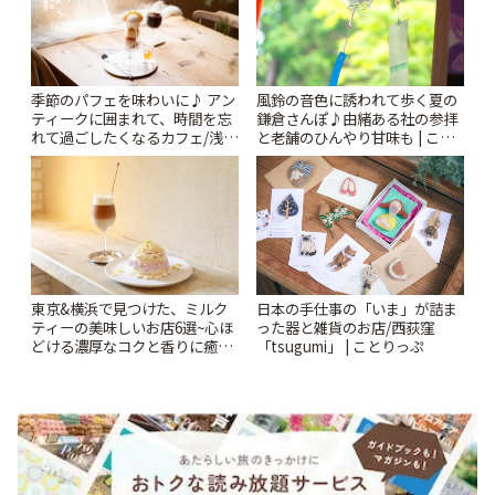
風鈴の音色に誘われて歩く夏の
季節のパフェを味わいに♪ アン
鎌倉さんぽ♪由緒ある社の参拝
ティークに囲まれて、時間を忘
と老舗のひんやり甘味も | こと
れて過ごしたくなるカフェ/浅草
りっぷ
「annorum cafe」 | ことりっぷ
東京&横浜で見つけた、ミルク
日本の手仕事の「いま」が詰ま
ティーの美味しいお店6選~心ほ
った器と雑貨のお店/西荻窪
どける濃厚なコクと香りに癒や
「tsugumi」 | ことりっぷ
されるティータイム~ | ことりっ
ぷ