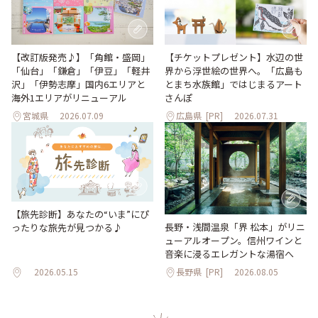
【改訂版発売♪】「角館・盛岡」
【チケットプレゼント】水辺の世
「仙台」「鎌倉」「伊豆」「軽井
界から浮世絵の世界へ。「広島も
沢」「伊勢志摩」国内6エリアと
とまち水族館」ではじまるアート
海外1エリアがリニューアル
さんぽ
宮城県
2026.07.09
広島県
[PR]
2026.07.31
【旅先診断】あなたの“いま”にぴ
長野・浅間温泉「界 松本」がリニ
ったりな旅先が見つかる♪
ューアルオープン。信州ワインと
音楽に浸るエレガントな湯宿へ
2026.05.15
長野県
[PR]
2026.08.05