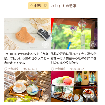
のおすすめ記事
神奈川県
風鈴の音色に誘われて歩く夏の鎌
8月10日だけの限定品も♪「豊島
倉さんぽ♪由緒ある社の参拝と老
屋」で見つける鳩の日グッズと本
舗のひんやり甘味も
店限定アイテム
神奈川県
2026.08.04
神奈川県
2026.08.02