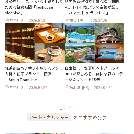
お茶を片手に、小さな手紙をした
歴史ある建物で上質な横浜時間
ためる鎌倉時間「Teahouse
を。レトロなパリの空気が漂う
AlonAlne」
「カフェ ドゥ ラ プレス」
神奈川県
2026.07.31
神奈川県
2026.07.26
紅茶診断も♪香りを旅するアメリ
自由気ままな夏旅へ♪プールや
カ発の紅茶ブランド／横浜
BBQが楽しめる、爽快な森のコテ
「Smith Teamaker」
ージ＆リゾート15選
神奈川県
2026.07.24
栃木県
[PR]
2026.07.24
のおすすめ記事
アート・カルチャー