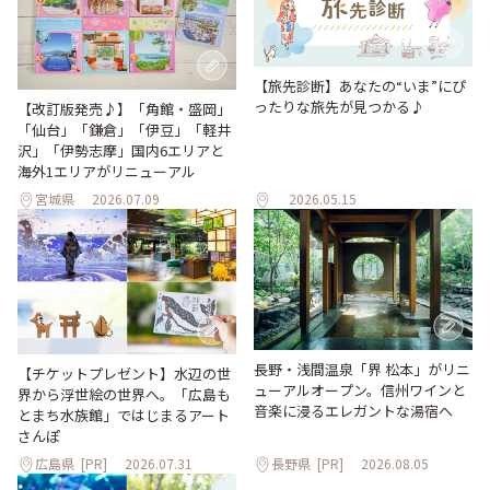
【旅先診断】あなたの“いま”にぴ
ったりな旅先が見つかる♪
【改訂版発売♪】「角館・盛岡」
「仙台」「鎌倉」「伊豆」「軽井
沢」「伊勢志摩」国内6エリアと
海外1エリアがリニューアル
宮城県
2026.07.09
2026.05.15
長野・浅間温泉「界 松本」がリニ
【チケットプレゼント】水辺の世
ューアルオープン。信州ワインと
界から浮世絵の世界へ。「広島も
音楽に浸るエレガントな湯宿へ
とまち水族館」ではじまるアート
さんぽ
広島県
[PR]
2026.07.31
長野県
[PR]
2026.08.05