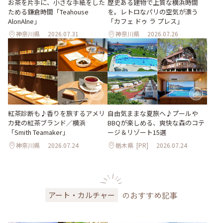
お茶を片手に、小さな手紙をした
歴史ある建物で上質な横浜時間
ためる鎌倉時間「Teahouse
を。レトロなパリの空気が漂う
AlonAlne」
「カフェ ドゥ ラ プレス」
神奈川県
2026.07.31
神奈川県
2026.07.26
紅茶診断も♪香りを旅するアメリ
自由気ままな夏旅へ♪プールや
カ発の紅茶ブランド／横浜
BBQが楽しめる、爽快な森のコテ
「Smith Teamaker」
ージ＆リゾート15選
神奈川県
2026.07.24
栃木県
[PR]
2026.07.24
のおすすめ記事
アート・カルチャー