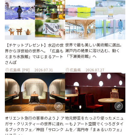
世界で最も美しい美術館に選出。
【チケットプレゼント】水辺の世
瀬戸内の絶景に溶け込む、動く
界から浮世絵の世界へ。「広島も
「下瀬美術館」へ
とまち水族館」ではじまるアート
さんぽ
広島県
[PR]
2026.07.31
広島県
2026.07.27
地元野菜をたっぷり使ったメニュ
オリエント急行の客車のよう♪ ア
ーも♪アート空間でくつろぎタイ
ガサ・クリスティーの世界に浸れ
ムを／高円寺「まぁるいカフェ」
るブックカフェ／神田「サロンク