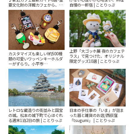
要文化財の洋館カフェから、改
自慢の一軒宿 | ことりっぷ
札すぐのレトロ喫茶まで~ | こと
りっぷ
上野「大ゴッホ展 夜のカフェテ
カスタマイズも楽しい!約500種
ラス」で見つけた、オリジナル
類の可愛いワッペンキーホルダ
限定グッズ10選 | ことりっぷ
ーがずらり。小平市
「Kimamaya T&K」 | ことりっ
ぷ
レトロな蔵造りの街並みと国宝
日本の手仕事の「いま」が詰ま
の城。松本の城下町で心ほぐれ
った器と雑貨のお店/西荻窪
る週末1泊2日の旅 | ことりっぷ
「tsugumi」 | ことりっぷ