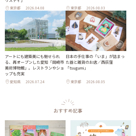
リスティ」
東京都
2026.04.08
東京都
2026.08.03
日本の手仕事の「いま」が詰まっ
アートにも建築美にも魅せられ
た器と雑貨のお店／西荻窪
る、再オープンした愛知「岡崎市
「tsugumi」
美術博物館」。レストランやショ
ップも充実
愛知県
2026.07.24
東京都
2026.08.05
おすすめ記事