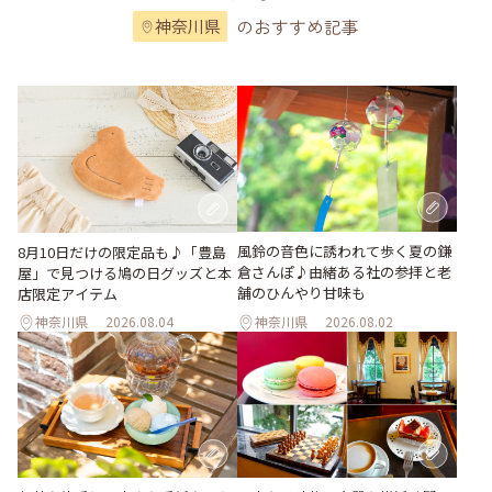
のおすすめ記事
神奈川県
風鈴の音色に誘われて歩く夏の鎌
8月10日だけの限定品も♪「豊島
倉さんぽ♪由緒ある社の参拝と老
屋」で見つける鳩の日グッズと本
舗のひんやり甘味も
店限定アイテム
神奈川県
2026.08.04
神奈川県
2026.08.02