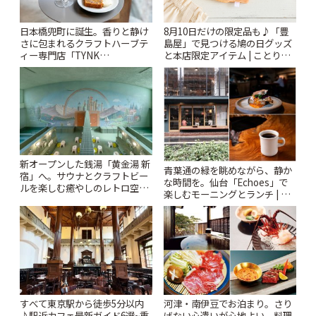
日本橋兜町に誕生。香りと静け
8月10日だけの限定品も♪「豊
さに包まれるクラフトハーブテ
島屋」で見つける鳩の日グッズ
ィー専門店「TYNK
と本店限定アイテム | ことりっ
Kabutocho」 | ことりっぷ
ぷ
新オープンした銭湯「黄金湯 新
青葉通の緑を眺めながら、静か
宿」へ。サウナとクラフトビー
な時間を。仙台「Echoes」で
ルを楽しむ癒やしのレトロ空間
楽しむモーニングとランチ | こ
| ことりっぷ
とりっぷ
すべて東京駅から徒歩5分以内
河津・南伊豆でお泊まり。さり
♪駅近カフェ最新ガイド6選~重
げない心遣いが心地よい、料理