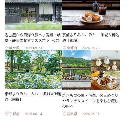
名古屋から日帰り旅へ♪愛知・岐
京都よりみちこみち 二条城＆御池
阜・静岡のおすすめスポット6選
通【後編】
岐阜県
2025.09.23
京都府
2026.06.20
京都よりみちこみち 二条城＆御池
焼きものの里・信楽、窯元めぐり
通【前編】
やランチ＆スイーツを楽しむ癒し
の旅へ
京都府
2026.06.14
滋賀県
2026.05.01