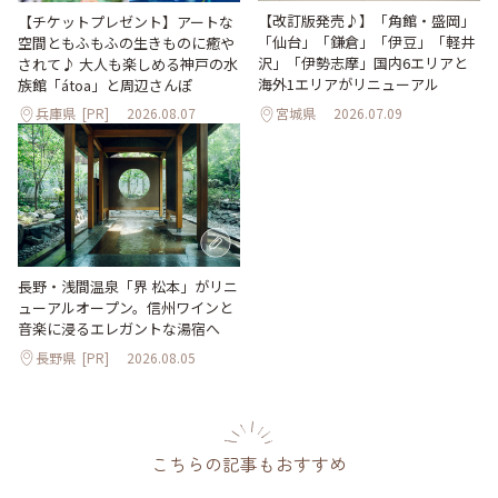
【改訂版発売♪】「角館・盛岡」
【チケットプレゼント】アートな
「仙台」「鎌倉」「伊豆」「軽井
空間ともふもふの生きものに癒や
沢」「伊勢志摩」国内6エリアと
されて♪ 大人も楽しめる神戸の水
海外1エリアがリニューアル
族館「átoa」と周辺さんぽ
兵庫県
[PR]
2026.08.07
宮城県
2026.07.09
長野・浅間温泉「界 松本」がリニ
ューアルオープン。信州ワインと
音楽に浸るエレガントな湯宿へ
長野県
[PR]
2026.08.05
こちらの記事もおすすめ