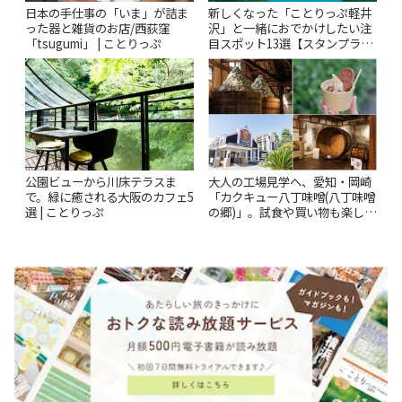
日本の手仕事の「いま」が詰ま
新しくなった「ことりっぷ軽井
った器と雑貨のお店/西荻窪
沢」と一緒におでかけしたい注
「tsugumi」 | ことりっぷ
目スポット13選【スタンプラリ
ー開催中】 | ことりっぷ
公園ビューから川床テラスま
大人の工場見学へ、愛知・岡崎
で。緑に癒される大阪のカフェ5
「カクキュー八丁味噌(八丁味噌
選 | ことりっぷ
の郷)」。試食や買い物も楽しみ
♪ | ことりっぷ