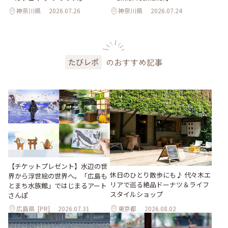
神奈川県
2026.07.26
神奈川県
2026.07.24
のおすすめ記事
たびレポ
【チケットプレゼント】水辺の世
休日のひとり散歩にも♪ 代々木エ
界から浮世絵の世界へ。「広島も
リアで巡る絶品ドーナツ＆ライフ
とまち水族館」ではじまるアート
スタイルショップ
さんぽ
広島県
[PR]
2026.07.31
東京都
2026.08.02