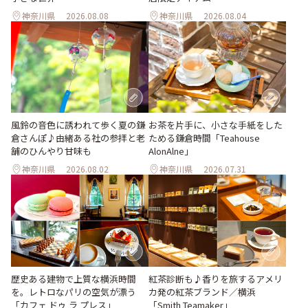
神奈川県
2026.08.08
神奈川県
2026.08.04
風鈴の音色に誘われて歩く夏の鎌
お茶を片手に、小さな手紙をした
倉さんぽ♪由緒ある社の参拝と老
ためる鎌倉時間「Teahouse
舗のひんやり甘味も
AlonAlne」
神奈川県
2026.08.02
神奈川県
2026.07.31
歴史ある建物で上質な横浜時間
紅茶診断も♪香りを旅するアメリ
を。レトロなパリの空気が漂う
カ発の紅茶ブランド／横浜
「カフェ ドゥ ラ プレス」
「Smith Teamaker」