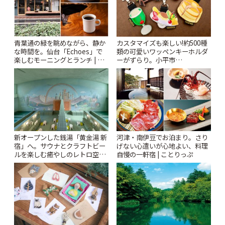
青葉通の緑を眺めながら、静か
カスタマイズも楽しい!約500種
な時間を。仙台「Echoes」で
類の可愛いワッペンキーホルダ
楽しむモーニングとランチ | こ
ーがずらり。小平市
とりっぷ
「Kimamaya T&K」 | ことりっ
ぷ
新オープンした銭湯「黄金湯 新
河津・南伊豆でお泊まり。さり
宿」へ。サウナとクラフトビー
げない心遣いが心地よい、料理
ルを楽しむ癒やしのレトロ空間
自慢の一軒宿 | ことりっぷ
| ことりっぷ