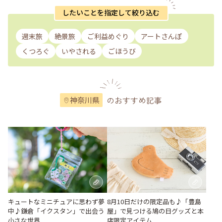
したいことを指定して絞り込む
週末旅
絶景旅
ご利益めぐり
アートさんぽ
くつろぐ
いやされる
ごほうび
のおすすめ記事
神奈川県
キュートなミニチュアに思わず夢
8月10日だけの限定品も♪「豊島
中♪鎌倉「イクスタン」で出会う
屋」で見つける鳩の日グッズと本
小さな世界
店限定アイテム