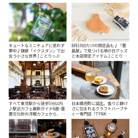
キュートなミニチュアに思わず
8月10日だけの限定品も♪「豊
夢中♪鎌倉「イクスタン」で出
島屋」で見つける鳩の日グッズ
会う小さな世界 | ことりっぷ
と本店限定アイテム | ことりっ
ぷ
すべて東京駅から徒歩5分以内
日本橋兜町に誕生。香りと静け
♪駅近カフェ最新ガイド6選~重
さに包まれるクラフトハーブテ
要文化財の洋館カフェから、改
ィー専門店「TYNK
札すぐのレトロ喫茶まで~ | こと
Kabutocho」 | ことりっぷ
りっぷ