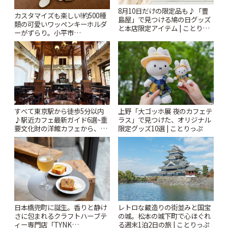
8月10日だけの限定品も♪「豊
カスタマイズも楽しい!約500種
島屋」で見つける鳩の日グッズ
類の可愛いワッペンキーホルダ
と本店限定アイテム | ことりっ
ーがずらり。小平市
ぷ
「Kimamaya T&K」 | ことりっ
ぷ
すべて東京駅から徒歩5分以内
上野「大ゴッホ展 夜のカフェテ
♪駅近カフェ最新ガイド6選~重
ラス」で見つけた、オリジナル
要文化財の洋館カフェから、改
限定グッズ10選 | ことりっぷ
札すぐのレトロ喫茶まで~ | こと
りっぷ
日本橋兜町に誕生。香りと静け
レトロな蔵造りの街並みと国宝
さに包まれるクラフトハーブテ
の城。松本の城下町で心ほぐれ
ィー専門店「TYNK
る週末1泊2日の旅 | ことりっぷ