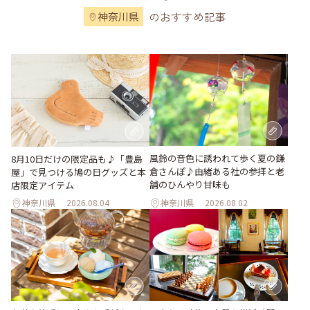
のおすすめ記事
神奈川県
風鈴の音色に誘われて歩く夏の鎌
8月10日だけの限定品も♪「豊島
倉さんぽ♪由緒ある社の参拝と老
屋」で見つける鳩の日グッズと本
舗のひんやり甘味も
店限定アイテム
神奈川県
2026.08.04
神奈川県
2026.08.02