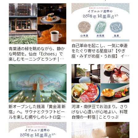
Kabutocho」 | ことりっぷ
自己革命を起こし、一気に幸運
青葉通の緑を眺めながら、静か
をたぐり寄せる星座は?【やぎ
な時間を。仙台「Echoes」で
座・みずがめ座・うお座】 イヴ
楽しむモーニングとランチ | こ
ルルド遙華2026年 夏の運勢
とりっぷ
~Summer~ | ことりっぷ
新オープンした銭湯「黄金湯 新
河津・南伊豆でお泊まり。さり
宿」へ。サウナとクラフトビー
げない心遣いが心地よい、料理
ルを楽しむ癒やしのレトロ空間
自慢の一軒宿 | ことりっぷ
| ことりっぷ