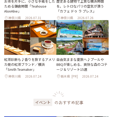
お茶を片手に、小さな手紙をした
歴史ある建物で上質な横浜時間
ためる鎌倉時間「Teahouse
を。レトロなパリの空気が漂う
AlonAlne」
「カフェ ドゥ ラ プレス」
神奈川県
2026.07.31
神奈川県
2026.07.26
紅茶診断も♪香りを旅するアメリ
自由気ままな夏旅へ♪プールや
カ発の紅茶ブランド／横浜
BBQが楽しめる、爽快な森のコテ
「Smith Teamaker」
ージ＆リゾート15選
神奈川県
2026.07.24
栃木県
[PR]
2026.07.24
のおすすめ記事
イベント