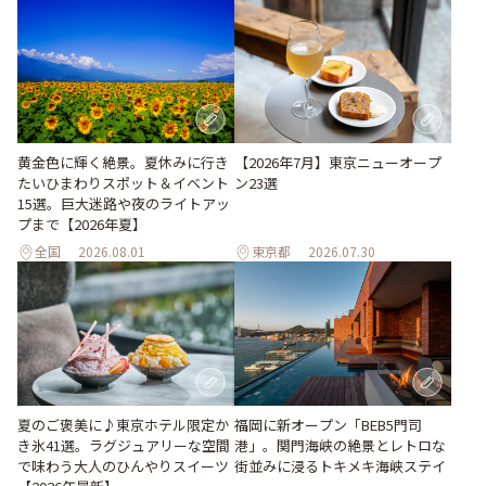
黄金色に輝く絶景。夏休みに行き
【2026年7月】東京ニューオープ
たいひまわりスポット＆イベント
ン23選
15選。巨大迷路や夜のライトアッ
プまで【2026年夏】
全国
2026.08.01
東京都
2026.07.30
夏のご褒美に♪東京ホテル限定か
福岡に新オープン「BEB5門司
き氷41選。ラグジュアリーな空間
港」。関門海峡の絶景とレトロな
で味わう大人のひんやりスイーツ
街並みに浸るトキメキ海峡ステイ