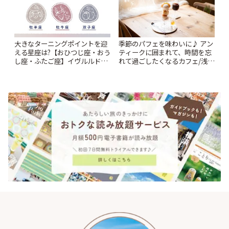
大きなターニングポイントを迎
季節のパフェを味わいに♪ アン
える星座は?【おひつじ座・おう
ティークに囲まれて、時間を忘
し座・ふたご座】イヴルルド遙
れて過ごしたくなるカフェ/浅草
華2026年 夏の運勢~Summer~ |
「annorum cafe」 | ことりっぷ
ことりっぷ