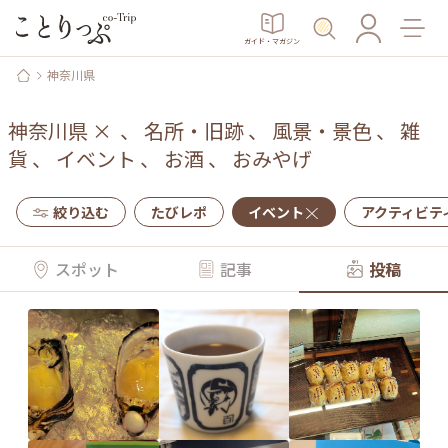
ガイド・マガジン
神奈川県
神奈川県
×
、
名所・旧跡
、
風景・景色
、
雑
貨
、
イベント
、
お酒
、
おみやげ
絞り込む
たびレポ
イベント
アクティビテ
スポット
記事
投稿