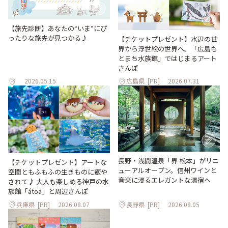
【旅先診断】あなたの“いま”にぴ
ったりな旅先が見つかる♪
【チケットプレゼント】水辺の世
界から浮世絵の世界へ。「広島も
とまち水族館」ではじまるアート
さんぽ
2026.05.15
広島県
[PR]
2026.07.31
長野・浅間温泉「界 松本」がリニ
【チケットプレゼント】アートな
ューアルオープン。信州ワインと
空間ともふもふの生きものに癒や
音楽に浸るエレガントな湯宿へ
されて♪ 大人も楽しめる神戸の水
族館「átoa」と周辺さんぽ
兵庫県
[PR]
2026.08.07
長野県
[PR]
2026.08.05